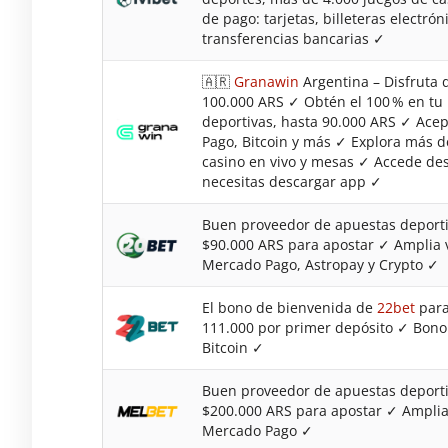
de pago: tarjetas, billeteras electrón
transferencias bancarias ✓
🇦🇷
Granawin
Argentina – Disfruta 
100.000 ARS ✓ Obtén el 100 % en tu
deportivas, hasta 90.000 ARS ✓ Ace
Pago, Bitcoin y más ✓ Explora más d
casino en vivo y mesas ✓ Accede des
necesitas descargar app ✓
Buen proveedor de apuestas deporti
$90.000 ARS para apostar ✓ Amplia 
Mercado Pago, Astropay y Crypto ✓
El bono de bienvenida de
22bet
para
111.000 por primer depósito ✓ Bono
Bitcoin ✓
Buen proveedor de apuestas deporti
$200.000 ARS para apostar ✓ Amplia
Mercado Pago ✓