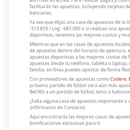
aún más atractiva. Para realizar pagos y cobr
facilitarán las apuestas, incluyendo tarjetas de
bancarias.
Ya sea que elijas una casa de apuestas de la li
-313.833 / Lng: -687.000 o si realizas una ap
deportivas, tenemos las mejores cuotas y muc
Mientras que en las casas de apuestas locales 
de apuestas dentro del horario de apertura, 
apuestas deportivas a las mejores cuotas de 
apuestes desde tu teléfono, tableta o laptop,
familia, en línea puedes apostar de forma flex
Con proveedores de apuestas como
Codere
,
próximo partido de fútbol será aún más apasi
Bet365 a un partido de fútbol, tenis o balonce
¿Falta alguna casa de apuestas importante o 
¡Infórmanos en Contacto!
Aquí encontrarás las mejores casas de apues
bonificaciones exclusivas para ti: