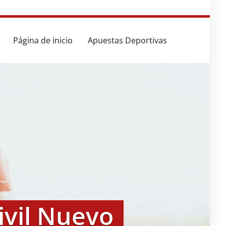
Página de inicio
Apuestas Deportivas
ivil Nuevo