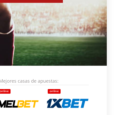
Mejores casas de apuestas:
online
online