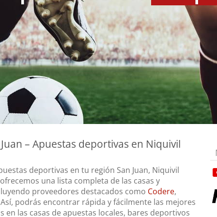
Juan – Apuestas deportivas en Niquivil
uestas deportivas en tu región San Juan, Niquivil
frecemos una lista completa de las casas y
incluyendo proveedores destacados como
Codere
,
. Así, podrás encontrar rápida y fácilmente las mejores
s en las casas de apuestas locales, bares deportivos