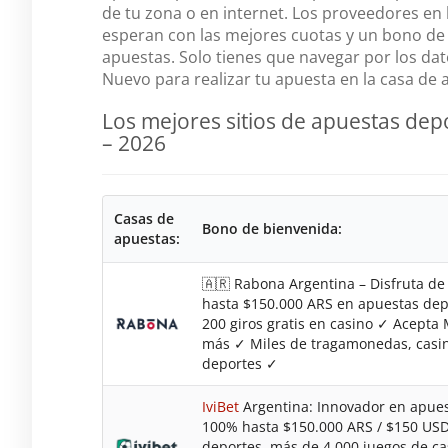
de tu zona o en internet. Los proveedores en
esperan con las mejores cuotas y un bono de 
apuestas. Solo tienes que navegar por los datos
Nuevo para realizar tu apuesta en la casa de a
Los mejores sitios de apuestas depo
– 2026
Casas de
Bono de bienvenida:
apuestas:
🇦🇷 Rabona Argentina – Disfruta d
hasta $150.000 ARS en apuestas dep
200 giros gratis en casino ✓ Acepta
más ✓ Miles de tragamonedas, casino
deportes ✓
IviBet
Argentina: Innovador en apues
100% hasta $150.000 ARS / $150 USD
deportes, más de 4.000 juegos de ca