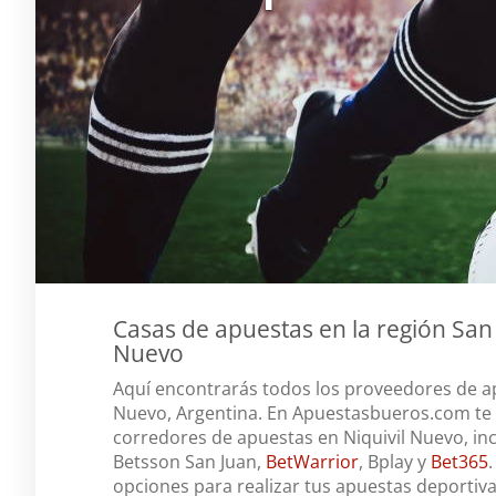
Casas de apuestas en la región San 
Nuevo
Aquí encontrarás todos los proveedores de ap
Nuevo, Argentina. En Apuestasbueros.com te o
corredores de apuestas en Niquivil Nuevo, 
Betsson San Juan,
BetWarrior
, Bplay y
Bet365
opciones para realizar tus apuestas deportiva