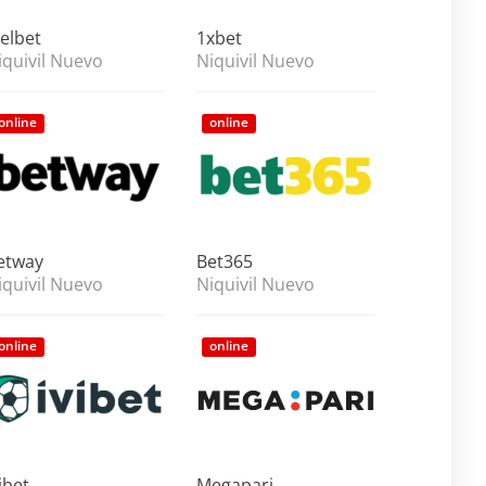
elbet
1xbet
iquivil Nuevo
Niquivil Nuevo
online
online
etway
Bet365
iquivil Nuevo
Niquivil Nuevo
online
online
ibet
Megapari