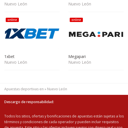
Nuevo León
Nuevo León
online
online
1xbet
Megapari
Nuevo León
Nuevo León
Apuestas deportivas en
»
Nuevo León
Descargo de responsabilidad:
Todos los sitios, ofertas y bonificaciones de apuestas están sujetas a los
términos y condiciones de cada operador y pueden incluir requisitos
de apuesta. Este sitio y las ofertas incluyen juegos con dinero real y son