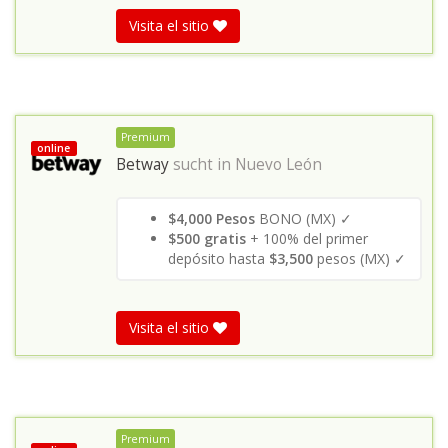
Visita el sitio
Premium
online
Betway
sucht in
Nuevo León
$4,000 Pesos
BONO (MX) ✓
$500 gratis
+ 100% del primer
depósito hasta
$3,500
pesos (MX) ✓
Visita el sitio
Premium