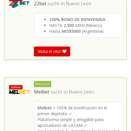
22bet
sucht in
Nuevo León
100% BONO DE BIENVENIDA
HASTA
2,500
MXN (Mexico)
Hasta
ARS$5000
(Argentinia)
Visita el sitio
Premium
online
Melbet
sucht in
Nuevo León
Melbet >
100% de bonificación en el
primer depósito ✓
Plataforma simple y amigable para
apostadores de LATAM ✓