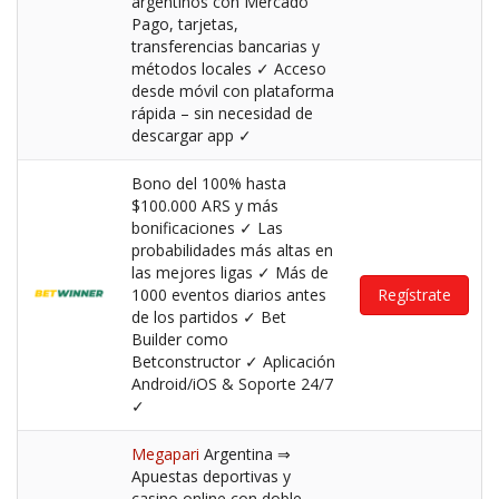
argentinos con Mercado
Pago, tarjetas,
transferencias bancarias y
métodos locales ✓ Acceso
desde móvil con plataforma
rápida – sin necesidad de
descargar app ✓
Bono del 100% hasta
$100.000 ARS y más
bonificaciones ✓ Las
probabilidades más altas en
las mejores ligas ✓ Más de
1000 eventos diarios antes
Regístrate
de los partidos ✓ Bet
Builder como
Betconstructor ✓ Aplicación
Android/iOS & Soporte 24/7
✓
Megapari
Argentina ⇒
Apuestas deportivas y
casino online con doble