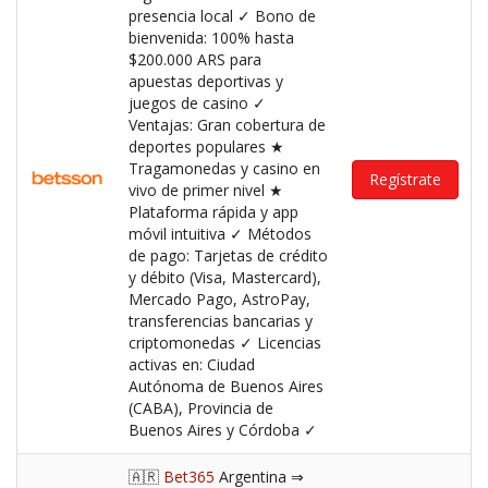
presencia local ✓ Bono de
bienvenida: 100% hasta
$200.000 ARS para
apuestas deportivas y
juegos de casino ✓
Ventajas: Gran cobertura de
deportes populares ★
Tragamonedas y casino en
Regístrate
vivo de primer nivel ★
Plataforma rápida y app
móvil intuitiva ✓ Métodos
de pago: Tarjetas de crédito
y débito (Visa, Mastercard),
Mercado Pago, AstroPay,
transferencias bancarias y
criptomonedas ✓ Licencias
activas en: Ciudad
Autónoma de Buenos Aires
(CABA), Provincia de
Buenos Aires y Córdoba ✓
🇦🇷
Bet365
Argentina ⇒