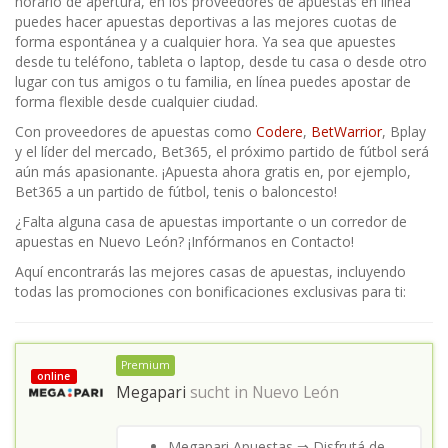
horario de apertura, en los proveedores de apuestas en línea
puedes hacer apuestas deportivas a las mejores cuotas de
forma espontánea y a cualquier hora. Ya sea que apuestes
desde tu teléfono, tableta o laptop, desde tu casa o desde otro
lugar con tus amigos o tu familia, en línea puedes apostar de
forma flexible desde cualquier ciudad.
Con proveedores de apuestas como
Codere
,
BetWarrior
, Bplay
y el líder del mercado, Bet365, el próximo partido de fútbol será
aún más apasionante. ¡Apuesta ahora gratis en, por ejemplo,
Bet365 a un partido de fútbol, tenis o baloncesto!
¿Falta alguna casa de apuestas importante o un corredor de
apuestas en Nuevo León? ¡Infórmanos en Contacto!
Aquí encontrarás las mejores casas de apuestas, incluyendo
todas las promociones con bonificaciones exclusivas para ti:
Premium
online
Megapari
sucht in
Nuevo León
Megapari Apuestas ⇒ Disfrutá de