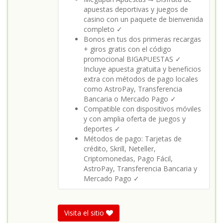
apuestas deportivas y juegos de
casino con un paquete de bienvenida
completo ✓
Bonos en tus dos primeras recargas
+ giros gratis con el código
promocional BIGAPUESTAS ✓
Incluye apuesta gratuita y beneficios
extra con métodos de pago locales
como AstroPay, Transferencia
Bancaria o Mercado Pago ✓
Compatible con dispositivos móviles
y con amplia oferta de juegos y
deportes ✓
Métodos de pago: Tarjetas de
crédito, Skrill, Neteller,
Criptomonedas, Pago Fácil,
AstroPay, Transferencia Bancaria y
Mercado Pago ✓
Visita el sitio