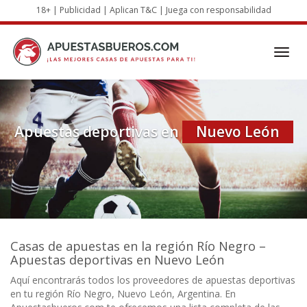
Skip
18+ | Publicidad | Aplican T&C | Juega con responsabilidad
to
main
content
Toggl
navig
Apuestas deportivas en
Nuevo León
Casas de apuestas en la región Río Negro –
Apuestas deportivas en Nuevo León
Aquí encontrarás todos los proveedores de apuestas deportivas
en tu región Río Negro, Nuevo León, Argentina. En