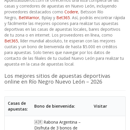
Apuestasbueros.com te ofrecemos una lista completa de las
casas y corredores de apuestas en Nuevo León, incluyendo
proveedores destacados como
Codere
, Betsson Río
Negro,
BetWarrior
, Bplay y
Bet365
. Así, podrás encontrar rápida
y fácilmente las mejores opciones para realizar tus apuestas
deportivas en las casas de apuestas locales, bares deportivos
de tu zona o en internet. Los proveedores en línea, como
Bet365
, líder mundial absoluto, te esperan con las mejores
cuotas y un bono de bienvenida de hasta $5.000 en créditos
para apuestas. Solo tienes que navegar por los datos de
contacto de las filiales de tu ciudad Nuevo León para realizar tu
apuesta en la casa de apuestas local.
Los mejores sitios de apuestas deportivas
online en Río Negro Nuevo León – 2026
Casas de
Bono de bienvenida:
Visitar
apuestas:
🇦🇷 Rabona Argentina –
Disfruta de 3 bonos de