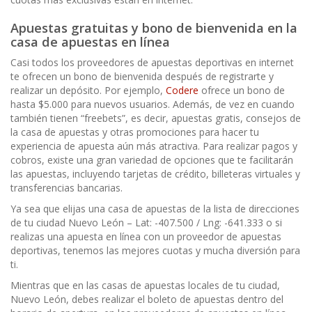
Apuestas gratuitas y bono de bienvenida en la
casa de apuestas en línea
Casi todos los proveedores de apuestas deportivas en internet
te ofrecen un bono de bienvenida después de registrarte y
realizar un depósito. Por ejemplo,
Codere
ofrece un bono de
hasta $5.000 para nuevos usuarios. Además, de vez en cuando
también tienen “freebets”, es decir, apuestas gratis, consejos de
la casa de apuestas y otras promociones para hacer tu
experiencia de apuesta aún más atractiva. Para realizar pagos y
cobros, existe una gran variedad de opciones que te facilitarán
las apuestas, incluyendo tarjetas de crédito, billeteras virtuales y
transferencias bancarias.
Ya sea que elijas una casa de apuestas de la lista de direcciones
de tu ciudad Nuevo León – Lat: -407.500 / Lng: -641.333 o si
realizas una apuesta en línea con un proveedor de apuestas
deportivas, tenemos las mejores cuotas y mucha diversión para
ti.
Mientras que en las casas de apuestas locales de tu ciudad,
Nuevo León, debes realizar el boleto de apuestas dentro del