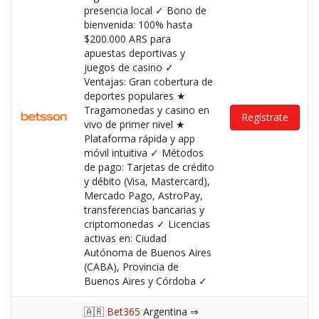
presencia local ✓ Bono de
bienvenida: 100% hasta
$200.000 ARS para
apuestas deportivas y
juegos de casino ✓
Ventajas: Gran cobertura de
deportes populares ★
Tragamonedas y casino en
Regístrate
vivo de primer nivel ★
Plataforma rápida y app
móvil intuitiva ✓ Métodos
de pago: Tarjetas de crédito
y débito (Visa, Mastercard),
Mercado Pago, AstroPay,
transferencias bancarias y
criptomonedas ✓ Licencias
activas en: Ciudad
Autónoma de Buenos Aires
(CABA), Provincia de
Buenos Aires y Córdoba ✓
🇦🇷
Bet365
Argentina ⇒