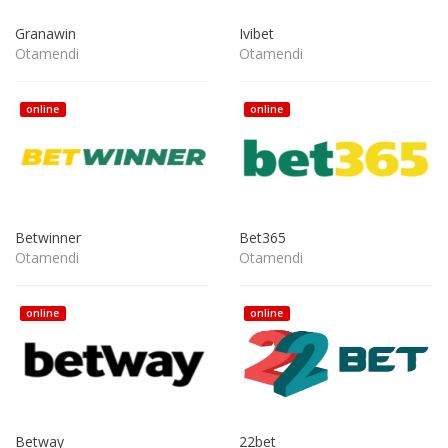
Granawin
Ivibet
Otamendi
Otamendi
online
online
Betwinner
Bet365
Otamendi
Otamendi
online
online
Betway
22bet