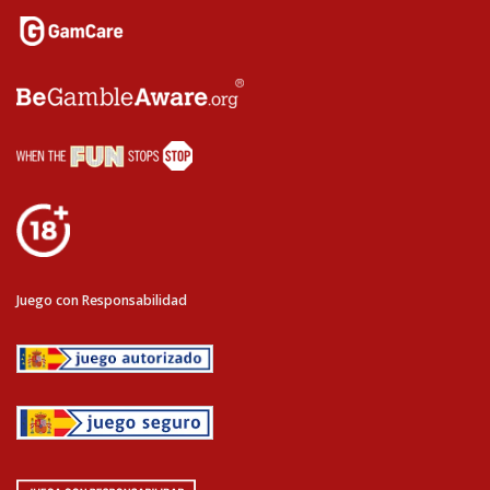
Juego con Responsabilidad