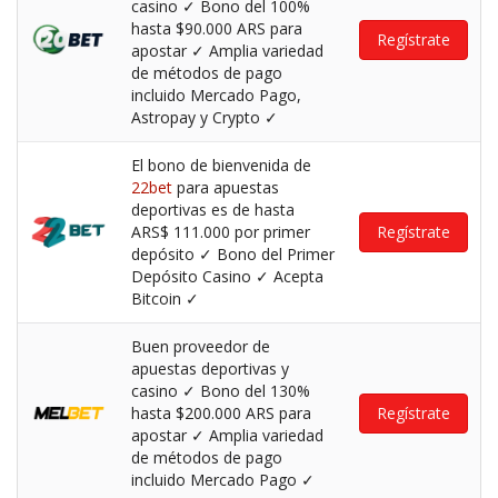
casino ✓ Bono del 100%
hasta $90.000 ARS para
Regístrate
apostar ✓ Amplia variedad
de métodos de pago
incluido Mercado Pago,
Astropay y Crypto ✓
El bono de bienvenida de
22bet
para apuestas
deportivas es de hasta
ARS$ 111.000 por primer
Regístrate
depósito ✓ Bono del Primer
Depósito Casino ✓ Acepta
Bitcoin ✓
Buen proveedor de
apuestas deportivas y
casino ✓ Bono del 130%
hasta $200.000 ARS para
Regístrate
apostar ✓ Amplia variedad
de métodos de pago
incluido Mercado Pago ✓