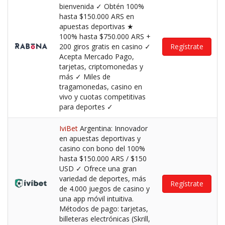
bienvenida ✓ Obtén 100%
hasta $150.000 ARS en
apuestas deportivas ★
100% hasta $750.000 ARS +
200 giros gratis en casino ✓
Regístrate
Acepta Mercado Pago,
tarjetas, criptomonedas y
más ✓ Miles de
tragamonedas, casino en
vivo y cuotas competitivas
para deportes ✓
IviBet
Argentina: Innovador
en apuestas deportivas y
casino con bono del 100%
hasta $150.000 ARS / $150
USD ✓ Ofrece una gran
variedad de deportes, más
Regístrate
de 4.000 juegos de casino y
una app móvil intuitiva.
Métodos de pago: tarjetas,
billeteras electrónicas (Skrill,