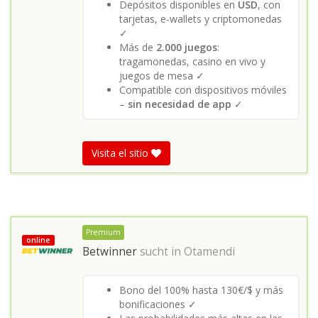
Depósitos disponibles en
USD
, con
tarjetas, e-wallets y criptomonedas
✓
Más de
2.000 juegos
:
tragamonedas, casino en vivo y
juegos de mesa ✓
Compatible con dispositivos móviles
–
sin necesidad de app
✓
Visita el sitio
Premium
online
Betwinner
sucht in
Otamendi
Bono del 100% hasta 130€/$ y más
bonificaciones ✓