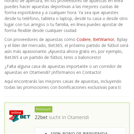
horario de apertura, en los proveedores de apuestas en línea
puedes hacer apuestas deportivas a las mejores cuotas de
forma espontánea y a cualquier hora. Ya sea que apuestes
desde tu teléfono, tableta o laptop, desde tu casa o desde otro
lugar con tus amigos o tu familia, en línea puedes apostar de
forma flexible desde cualquier ciudad.
Con proveedores de apuestas como
Codere
,
BetWarrior
, Bplay
y el líder del mercado, Bet365, el próximo partido de fútbol será
aún más apasionante. ¡Apuesta ahora gratis en, por ejemplo,
Bet365 a un partido de fútbol, tenis o baloncesto!
¿Falta alguna casa de apuestas importante o un corredor de
apuestas en Otamendi? ¡Infórmanos en Contacto!
Aquí encontrarás las mejores casas de apuestas, incluyendo
todas las promociones con bonificaciones exclusivas para ti:
Premium
online
22bet
sucht in
Otamendi
100% BONO DE BIENVENIDA