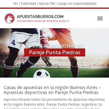
Skip
18+ | Publicidad | Aplican T&C | Juega con responsabilidad
to
main
content
Toggl
navig
Apuestas deportivas en
Pareje Punta Piedras
Casas de apuestas en la región Buenos Aires –
Apuestas deportivas en Pareje Punta Piedras
Aquí encontrarás todos los proveedores de apuestas deportivas
en tu región Buenos Aires, Pareje Punta Piedras, Argentina. En