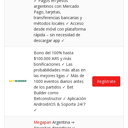
✓ Pagos en pesos
argentinos con Mercado
Pago, tarjetas,
transferencias bancarias y
métodos locales ✓ Acceso
desde móvil con plataforma
rápida – sin necesidad de
descargar app ✓
Bono del 100% hasta
$100.000 ARS y más
bonificaciones ✓ Las
probabilidades más altas en
las mejores ligas ✓ Más de
1000 eventos diarios antes
Regístrate
de los partidos ✓ Bet
Builder como
Betconstructor ✓ Aplicación
Android/iOS & Soporte 24/7
✓
Megapari
Argentina ⇒
Apuestas deportivas y