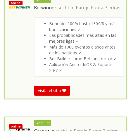
online
Betwinner
sucht in
Pareje Punta Piedras
Bono del 100% hasta 130€/$ y más
bonificaciones ✓
Las probabilidades más altas en las
mejores ligas ✓
Más de 1000 eventos diarios antes
de los partidos ✓
Bet Builder como Betconstructor ✓
Aplicación Android/iOS & Soporte
24/7 ✓
Visita el sitio
Premium
online