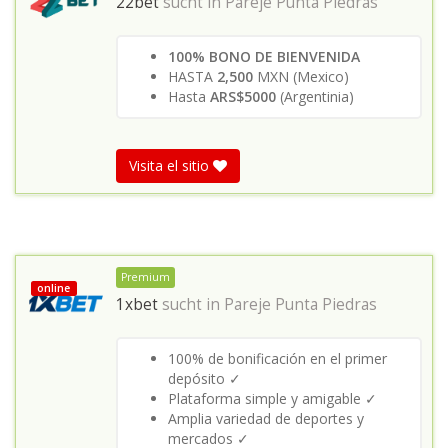
22bet
sucht in
Pareje Punta Piedras
100% BONO DE BIENVENIDA
HASTA
2,500
MXN (Mexico)
Hasta
ARS$5000
(Argentinia)
Visita el sitio
Premium
online
1xbet
sucht in
Pareje Punta Piedras
100% de bonificación en el primer
depósito ✓
Plataforma simple y amigable ✓
Amplia variedad de deportes y
mercados ✓