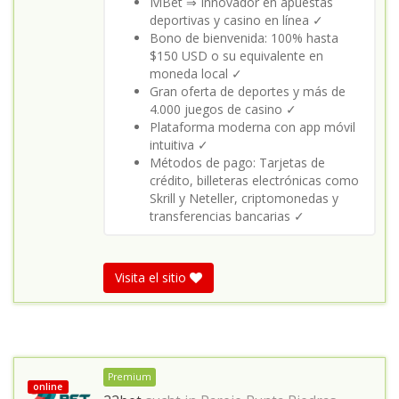
IviBet ⇒ Innovador en apuestas
deportivas y casino en línea ✓
Bono de bienvenida: 100% hasta
$150 USD o su equivalente en
moneda local ✓
Gran oferta de deportes y más de
4.000 juegos de casino ✓
Plataforma moderna con app móvil
intuitiva ✓
Métodos de pago: Tarjetas de
crédito, billeteras electrónicas como
Skrill y Neteller, criptomonedas y
transferencias bancarias ✓
Visita el sitio
Premium
online