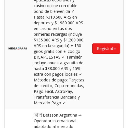
casino online con doble
bono de bienvenida ✓
Hasta $310.500 ARS en
deportes y $1.980.000 ARS
en casino en tus dos
primeras recargas (incluye
$135.000 ARS y $1.200.000
ARS en la segunda) + 150
Regístrate
giros gratis con el código
BIGAPUESTAS ✓ También
incluye apuesta gratuita de
hasta $88.000 ARS y 15%
extra con pagos locales ✓
Métodos de pago: Tarjetas
de crédito, Criptomonedas,
Pago Fácil, AstroPay,
Transferencia Bancaria y
Mercado Pago ✓
🇦🇷 Betsson Argentina ⇒
Operador internacional
adaptado al mercado