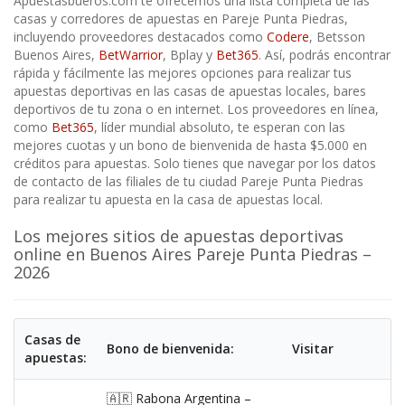
Apuestasbueros.com te ofrecemos una lista completa de las
casas y corredores de apuestas en Pareje Punta Piedras,
incluyendo proveedores destacados como
Codere
, Betsson
Buenos Aires,
BetWarrior
, Bplay y
Bet365
. Así, podrás encontrar
rápida y fácilmente las mejores opciones para realizar tus
apuestas deportivas en las casas de apuestas locales, bares
deportivos de tu zona o en internet. Los proveedores en línea,
como
Bet365
, líder mundial absoluto, te esperan con las
mejores cuotas y un bono de bienvenida de hasta $5.000 en
créditos para apuestas. Solo tienes que navegar por los datos
de contacto de las filiales de tu ciudad Pareje Punta Piedras
para realizar tu apuesta en la casa de apuestas local.
Los mejores sitios de apuestas deportivas
online en Buenos Aires Pareje Punta Piedras –
2026
Casas de
Bono de bienvenida:
Visitar
apuestas:
🇦🇷 Rabona Argentina –