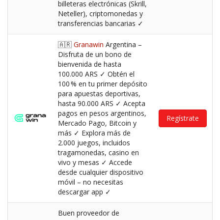
billeteras electrónicas (Skrill,
Neteller), criptomonedas y
transferencias bancarias ✓
🇦🇷
Granawin
Argentina –
Disfruta de un bono de
bienvenida de hasta
100.000 ARS ✓ Obtén el
100 % en tu primer depósito
para apuestas deportivas,
hasta 90.000 ARS ✓ Acepta
pagos en pesos argentinos,
Regístrate
Mercado Pago, Bitcoin y
más ✓ Explora más de
2.000 juegos, incluidos
tragamonedas, casino en
vivo y mesas ✓ Accede
desde cualquier dispositivo
móvil – no necesitas
descargar app ✓
Buen proveedor de