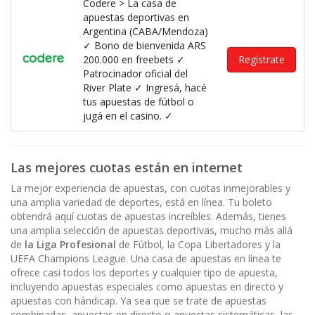
Codere > La casa de
apuestas deportivas en
Argentina (CABA/Mendoza)
✓ Bono de bienvenida ARS
200.000 en freebets ✓
Regístrate
Patrocinador oficial del
River Plate ✓ Ingresá, hacé
tus apuestas de fútbol o
jugá en el casino. ✓
Las mejores cuotas están en internet
La mejor experiencia de apuestas, con cuotas inmejorables y
una amplia variedad de deportes, está en línea. Tu boleto
obtendrá aquí cuotas de apuestas increíbles. Además, tienes
una amplia selección de apuestas deportivas, mucho más allá
de
la Liga Profesional
de Fútbol, la Copa Libertadores y la
UEFA Champions League. Una casa de apuestas en línea te
ofrece casi todos los deportes y cualquier tipo de apuesta,
incluyendo apuestas especiales como apuestas en directo y
apuestas con hándicap. Ya sea que se trate de apuestas
combinadas, apuestas en directo o apuestas sistemáticas, las