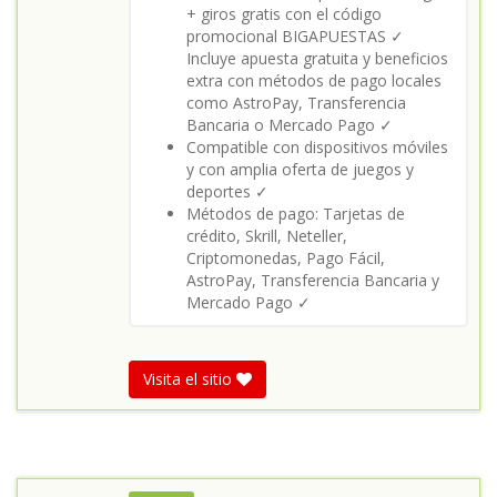
+ giros gratis con el código
promocional BIGAPUESTAS ✓
Incluye apuesta gratuita y beneficios
extra con métodos de pago locales
como AstroPay, Transferencia
Bancaria o Mercado Pago ✓
Compatible con dispositivos móviles
y con amplia oferta de juegos y
deportes ✓
Métodos de pago: Tarjetas de
crédito, Skrill, Neteller,
Criptomonedas, Pago Fácil,
AstroPay, Transferencia Bancaria y
Mercado Pago ✓
Visita el sitio