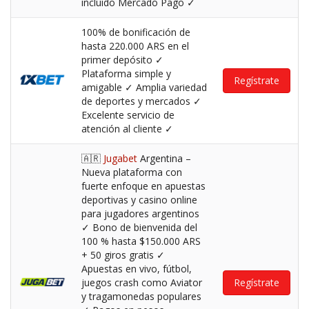
incluido Mercado Pago ✓
100% de bonificación de
hasta 220.000 ARS en el
primer depósito ✓
Plataforma simple y
Regístrate
amigable ✓ Amplia variedad
de deportes y mercados ✓
Excelente servicio de
atención al cliente ✓
🇦🇷
Jugabet
Argentina –
Nueva plataforma con
fuerte enfoque en apuestas
deportivas y casino online
para jugadores argentinos
✓ Bono de bienvenida del
100 % hasta $150.000 ARS
+ 50 giros gratis ✓
Apuestas en vivo, fútbol,
juegos crash como Aviator
Regístrate
y tragamonedas populares