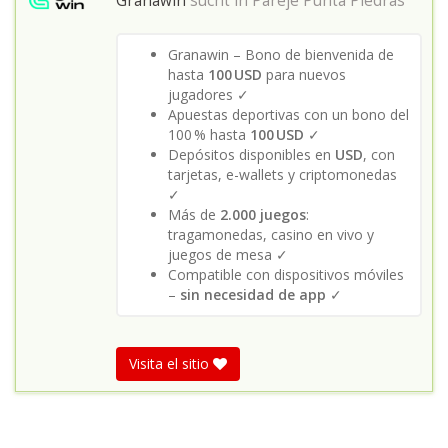
Granawin
sucht in
Pareje Punta Piedras
Granawin – Bono de bienvenida de
hasta
100 USD
para nuevos
jugadores ✓
Apuestas deportivas con un bono del
100 % hasta
100 USD
✓
Depósitos disponibles en
USD
, con
tarjetas, e-wallets y criptomonedas
✓
Más de
2.000 juegos
:
tragamonedas, casino en vivo y
juegos de mesa ✓
Compatible con dispositivos móviles
–
sin necesidad de app
✓
Visita el sitio