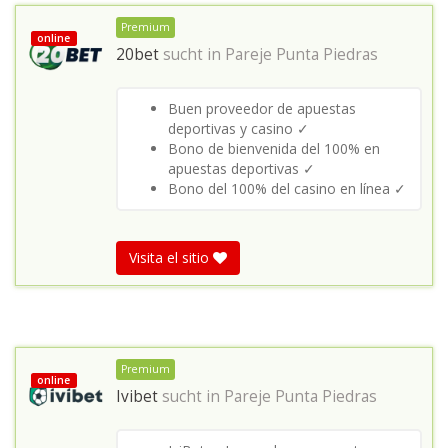
Premium
online
20bet
sucht in
Pareje Punta Piedras
Buen proveedor de apuestas
deportivas y casino ✓
Bono de bienvenida del 100% en
apuestas deportivas ✓
Bono del 100% del casino en línea ✓
Visita el sitio
Premium
online
Ivibet
sucht in
Pareje Punta Piedras