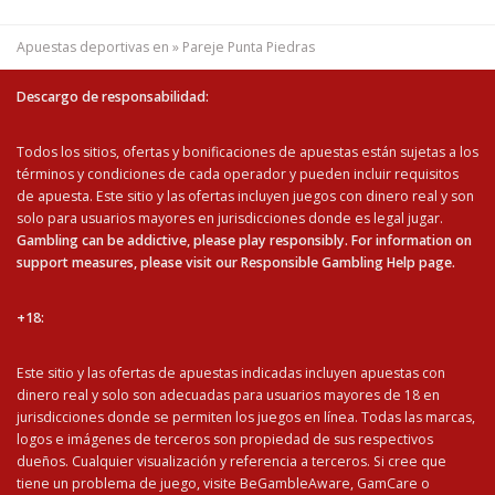
Apuestas deportivas en
»
Pareje Punta Piedras
Descargo de responsabilidad:
Todos los sitios, ofertas y bonificaciones de apuestas están sujetas a los
términos y condiciones de cada operador y pueden incluir requisitos
de apuesta. Este sitio y las ofertas incluyen juegos con dinero real y son
solo para usuarios mayores en jurisdicciones donde es legal jugar.
Gambling can be addictive, please play responsibly. For information on
support measures, please visit our Responsible Gambling Help page.
+18:
Este sitio y las ofertas de apuestas indicadas incluyen apuestas con
dinero real y solo son adecuadas para usuarios mayores de 18 en
jurisdicciones donde se permiten los juegos en línea. Todas las marcas,
logos e imágenes de terceros son propiedad de sus respectivos
dueños. Cualquier visualización y referencia a terceros. Si cree que
tiene un problema de juego, visite BeGambleAware, GamCare o