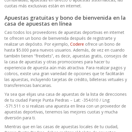
cuotas más exclusivas están en internet.
Apuestas gratuitas y bono de bienvenida en la
casa de apuestas en línea
Casi todos los proveedores de apuestas deportivas en internet
te ofrecen un bono de bienvenida después de registrarte y
realizar un depósito. Por ejemplo,
Codere
ofrece un bono de
hasta $5.000 para nuevos usuarios. Además, de vez en cuando
también tienen “freebets”, es decir, apuestas gratis, consejos de
la casa de apuestas y otras promociones para hacer tu
experiencia de apuesta aún más atractiva. Para realizar pagos y
cobros, existe una gran variedad de opciones que te facilitarán
las apuestas, incluyendo tarjetas de crédito, billeteras virtuales y
transferencias bancarias.
Ya sea que elijas una casa de apuestas de la lista de direcciones
de tu ciudad Pareje Punta Piedras – Lat: -354.010 / Lng:
-571.511 o si realizas una apuesta en línea con un proveedor de
apuestas deportivas, tenemos las mejores cuotas y mucha
diversión para ti.
Mientras que en las casas de apuestas locales de tu ciudad,