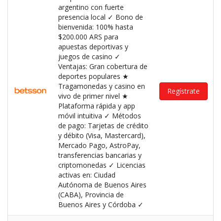
argentino con fuerte
presencia local ✓ Bono de
bienvenida: 100% hasta
$200.000 ARS para
apuestas deportivas y
juegos de casino ✓
Ventajas: Gran cobertura de
deportes populares ★
Tragamonedas y casino en
Regístrate
vivo de primer nivel ★
Plataforma rápida y app
móvil intuitiva ✓ Métodos
de pago: Tarjetas de crédito
y débito (Visa, Mastercard),
Mercado Pago, AstroPay,
transferencias bancarias y
criptomonedas ✓ Licencias
activas en: Ciudad
Autónoma de Buenos Aires
(CABA), Provincia de
Buenos Aires y Córdoba ✓