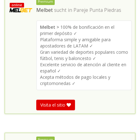
Premium
online
Melbet
sucht in
Pareje Punta Piedras
Melbet >
100% de bonificación en el
primer depósito ✓
Plataforma simple y amigable para
apostadores de LATAM ✓
Gran variedad de deportes populares como
fútbol, tenis y baloncesto ✓
Excelente servicio de atención al cliente en
español ✓
Acepta métodos de pago locales y
criptomonedas ✓
Visita el sitio
Premium