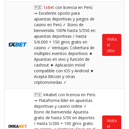
🇵🇪
1xBet
con licencia en Perú
⇒ Excelente opción para
apuestas deportivas y juegos de
casino en Perú ✓ Bono de
bienvenida: 100% hasta S/550 en
apuestas deportivas / Hasta
Visita
S/6.000 + 150 giros gratis en
el
casino ✓ Ventajas: Cobertura de
sitio
múltiples eventos deportivos ★
Apuestas en vivo y función de
cashout ★ Aplicación móvil
compatible con iOS y Android ★
Acepta Bitcoin y otras
criptomonedas ✓
🇵🇪 Inkabet con licencia en Perú
⇒ Plataforma líder en apuestas
deportivas y casino online ✓
Bono de bienvenida: Apuesta
gratis de hasta S/50 en deportes
Visita
/ Hasta S/200 + 100 giros gratis
el