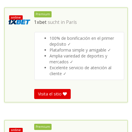
Premium
online
1xbet
sucht in
París
100% de bonificación en el primer
depósito ✓
Plataforma simple y amigable ✓
Amplia variedad de deportes y
mercados ✓
Excelente servicio de atención al
cliente ✓
Visita el sitio
Premium
online