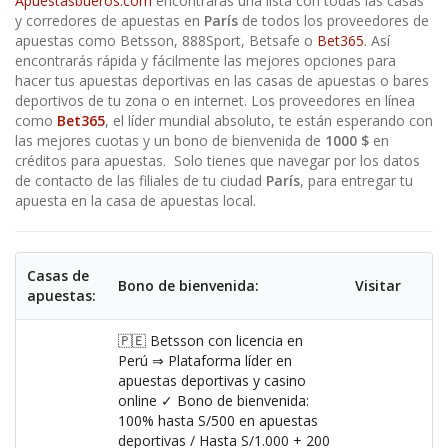
Apuestasbueros.com
encontrarás una lista con todas las casas
y corredores de apuestas en
París
de todos los proveedores de
apuestas como Betsson,
888Sport
, Betsafe o
Bet365
. Así
encontrarás rápida y fácilmente las mejores opciones para
hacer tus apuestas deportivas en las casas de apuestas o bares
deportivos de tu zona o en internet. Los proveedores en línea
como
Bet365
, el líder mundial absoluto, te están esperando con
las mejores cuotas y un bono de bienvenida de
1000 $
en
créditos para apuestas. Solo tienes que navegar por los datos
de contacto de las filiales de tu ciudad
París
, para entregar tu
apuesta en la casa de apuestas local.
Casas de
Bono de bienvenida:
Visitar
apuestas:
🇵🇪 Betsson con licencia en
Perú ⇒ Plataforma líder en
apuestas deportivas y casino
online ✓ Bono de bienvenida:
100% hasta S/500 en apuestas
deportivas / Hasta S/1.000 + 200