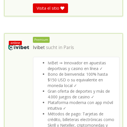
Visita el sitio
Premium
online
Ivibet
sucht in
París
IviBet ⇒ Innovador en apuestas
deportivas y casino en línea ✓
Bono de bienvenida: 100% hasta
$150 USD o su equivalente en
moneda local ✓
Gran oferta de deportes y más de
4.000 juegos de casino ✓
Plataforma moderna con app móvil
intuitiva ✓
Métodos de pago: Tarjetas de
crédito, billeteras electrónicas como
Skrill y Neteller, criptomonedas y