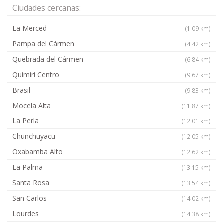
Ciudades cercanas:
La Merced
(1.09 km)
Pampa del Cármen
(4.42 km)
Quebrada del Cármen
(6.84 km)
Quimiri Centro
(9.67 km)
Brasil
(9.83 km)
Mocela Alta
(11.87 km)
La Perla
(12.01 km)
Chunchuyacu
(12.05 km)
Oxabamba Alto
(12.62 km)
La Palma
(13.15 km)
Santa Rosa
(13.54 km)
San Carlos
(14.02 km)
Lourdes
(14.38 km)