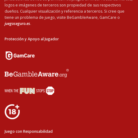
logos e imágenes de terceros son propiedad de sus respectivos
dueños. Cualquier visualización y referencia a terceros. Si cree que
tiene un problema de juego, visite BeGambleAware, GamCare o
juegoseguro.es
.
Protección y Apoyo al Jugador
Juego con Responsabilidad