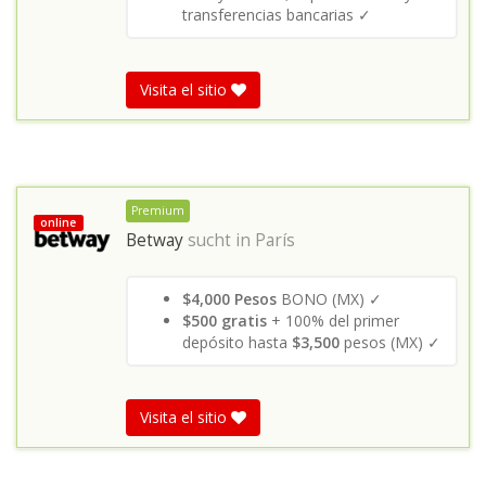
transferencias bancarias ✓
Visita el sitio
Premium
online
Betway
sucht in
París
$4,000 Pesos
BONO (MX) ✓
$500 gratis
+ 100% del primer
depósito hasta
$3,500
pesos (MX) ✓
Visita el sitio