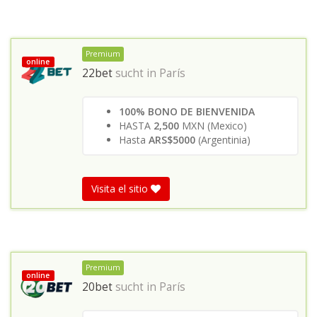
Premium
online
22bet
sucht in
París
100% BONO DE BIENVENIDA
HASTA
2,500
MXN (Mexico)
Hasta
ARS$5000
(Argentinia)
Visita el sitio
Premium
online
20bet
sucht in
París