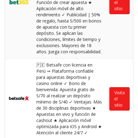
Función de crear apuesta ★
el
Aplicación móvil de alto
sitio
rendimiento ✓ Publicidad | 50%
de regalo, hasta S/500 en bonos
de apuesta con tu primer
depósito. Se aplican las
condiciones, límites de tiempo y
exclusiones. Mayores de 18
años. Juega con responsabilidad.
🇵🇪 Betsafe con licencia en
Perú ⇒ Plataforma confiable
para apuestas deportivas y
casino online ✓ Bono de
bienvenida: Apuesta gratis de
Visita
S/70 al realizar un depósito
el
mínimo de S/40 ✓ Ventajas: Más
sitio
de 30 disciplinas deportivas ★
Apuestas en vivo y función de
cashout ★ Aplicación móvil
optimizada para iOS y Android ★
Atención al cliente 24/7 ✓