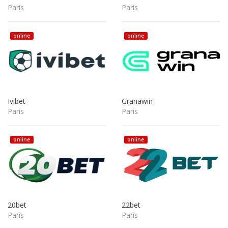
París
París
online
online
Ivibet
Granawin
París
París
online
online
20bet
22bet
París
París