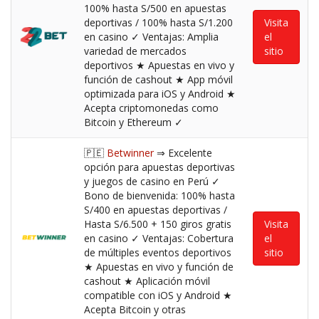
100% hasta S/500 en apuestas
deportivas / 100% hasta S/1.200
Visita
en casino ✓ Ventajas: Amplia
el
variedad de mercados
sitio
deportivos ★ Apuestas en vivo y
función de cashout ★ App móvil
optimizada para iOS y Android ★
Acepta criptomonedas como
Bitcoin y Ethereum ✓
🇵🇪
Betwinner
⇒ Excelente
opción para apuestas deportivas
y juegos de casino en Perú ✓
Bono de bienvenida: 100% hasta
S/400 en apuestas deportivas /
Hasta S/6.500 + 150 giros gratis
Visita
en casino ✓ Ventajas: Cobertura
el
de múltiples eventos deportivos
sitio
★ Apuestas en vivo y función de
cashout ★ Aplicación móvil
compatible con iOS y Android ★
Acepta Bitcoin y otras