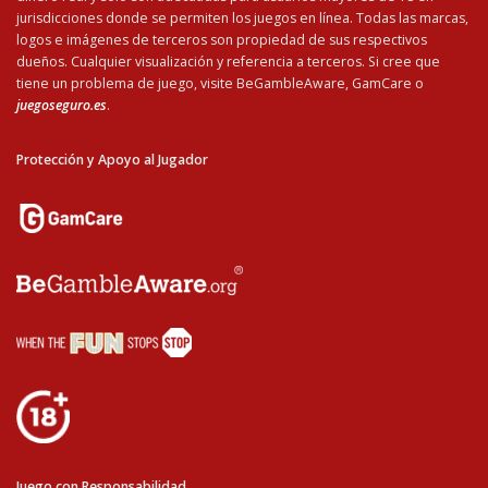
jurisdicciones donde se permiten los juegos en línea. Todas las marcas,
logos e imágenes de terceros son propiedad de sus respectivos
dueños. Cualquier visualización y referencia a terceros. Si cree que
tiene un problema de juego, visite BeGambleAware, GamCare o
juegoseguro.es
.
Protección y Apoyo al Jugador
Juego con Responsabilidad