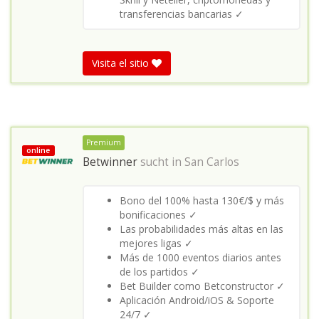
transferencias bancarias ✓
Visita el sitio
Premium
online
Betwinner
sucht in
San Carlos
Bono del 100% hasta 130€/$ y más
bonificaciones ✓
Las probabilidades más altas en las
mejores ligas ✓
Más de 1000 eventos diarios antes
de los partidos ✓
Bet Builder como Betconstructor ✓
Aplicación Android/iOS & Soporte
24/7 ✓