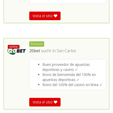
Visita el sitio
Premium
online
20bet
sucht in
San Carlos
Buen proveedor de apuestas
deportivas y casino ✓
Bono de bienvenida del 100% en
apuestas deportivas ✓
Bono del 100% del casino en línea ✓
Visita el sitio