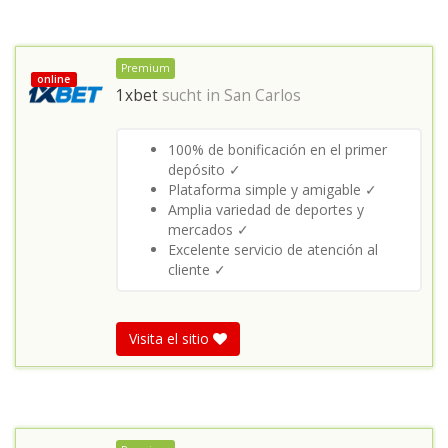
Premium
online
1xbet
sucht in
San Carlos
100% de bonificación en el primer
depósito ✓
Plataforma simple y amigable ✓
Amplia variedad de deportes y
mercados ✓
Excelente servicio de atención al
cliente ✓
Visita el sitio