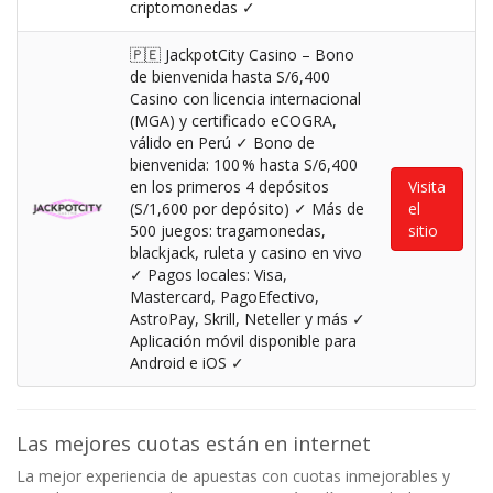
criptomonedas ✓
🇵🇪 JackpotCity Casino – Bono
de bienvenida hasta S/6,400
Casino con licencia internacional
(MGA) y certificado eCOGRA,
válido en Perú ✓ Bono de
bienvenida: 100 % hasta S/6,400
en los primeros 4 depósitos
Visita
(S/1,600 por depósito) ✓ Más de
el
500 juegos: tragamonedas,
sitio
blackjack, ruleta y casino en vivo
✓ Pagos locales: Visa,
Mastercard, PagoEfectivo,
AstroPay, Skrill, Neteller y más ✓
Aplicación móvil disponible para
Android e iOS ✓
Las mejores cuotas están en internet
La mejor experiencia de apuestas con cuotas inmejorables y