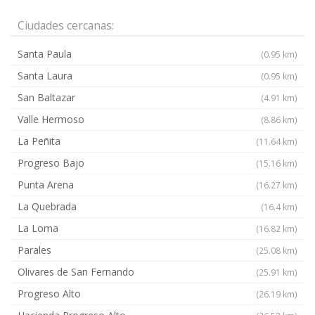
Ciudades cercanas:
Santa Paula
(0.95 km)
Santa Laura
(0.95 km)
San Baltazar
(4.91 km)
Valle Hermoso
(8.86 km)
La Peñita
(11.64 km)
Progreso Bajo
(15.16 km)
Punta Arena
(16.27 km)
La Quebrada
(16.4 km)
La Loma
(16.82 km)
Parales
(25.08 km)
Olivares de San Fernando
(25.91 km)
Progreso Alto
(26.19 km)