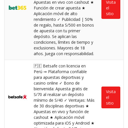
Apuestas en vivo con cashout ★
Visita
Función de crear apuesta ★
el
Aplicación móvil de alto
sitio
rendimiento ✓ Publicidad | 50%
de regalo, hasta S/500 en bonos
de apuesta con tu primer
depósito. Se aplican las
condiciones, límites de tiempo y
exclusiones. Mayores de 18
años. Juega con responsabilidad.
🇵🇪 Betsafe con licencia en
Perú ⇒ Plataforma confiable
para apuestas deportivas y
casino online ✓ Bono de
bienvenida: Apuesta gratis de
Visita
S/70 al realizar un depósito
el
mínimo de S/40 ✓ Ventajas: Más
sitio
de 30 disciplinas deportivas ★
Apuestas en vivo y función de
cashout ★ Aplicación móvil
optimizada para iOS y Android ★