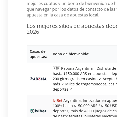
mejores cuotas y un bono de bienvenida de ha
que navegar por los datos de contacto de las f
apuesta en la casa de apuestas local.
Los mejores sitios de apuestas dep
2026
Casas de
Bono de bienvenida:
apuestas:
🇦🇷 Rabona Argentina – Disfruta d
hasta $150.000 ARS en apuestas dep
200 giros gratis en casino ✓ Acepta
más ✓ Miles de tragamonedas, casino
deportes ✓
IviBet
Argentina: Innovador en apues
100% hasta $150.000 ARS / $150 USD
deportes, más de 4.000 juegos de ca
de pago: tarjetas, billeteras electrón