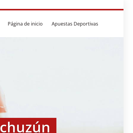
Página de inicio
Apuestas Deportivas
chuzún