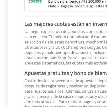
Bono de bienvenida ARS 200.000 en f
Plate ✓ Ingresá, hacé tus apuestas d
Las mejores cuotas están en inter
La mejor experiencia de apuestas, con cuotas
está en línea. Tu boleto obtendrá aquí cuotas
selección de apuestas deportivas, mucho más
Libertadores y la UEFA Champions League. Una
deportes y cualquier tipo de apuesta, incluy
apuestas con hándicap. Ya sea que se trate d
apuestas sistemáticas, las cuotas más exclusi
Apuestas gratuitas y bono de bienv
Casi todos los proveedores de apuestas depor
después de registrarte y realizar un depósito
para nuevos usuarios. Además, de vez en cuan
gratis, consejos de la casa de apuestas y otr
aún más atractiva. Para realizar pagos y cobr