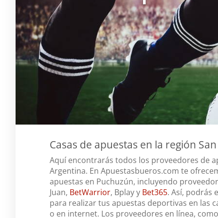
Casas de apuestas en la región Sa
Aquí encontrarás todos los proveedores de a
Argentina. En Apuestasbueros.com te ofrecemo
apuestas en Puchuzún, incluyendo proveedo
Juan,
BetWarrior
, Bplay y
Bet365
. Así, podrás
para realizar tus apuestas deportivas en las 
o en internet. Los proveedores en línea, com