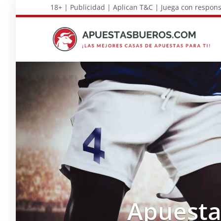
Skip
18+ | Publicidad | Aplican T&C | Juega con respon
to
main
content
Apuesta