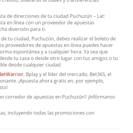
 crédito, billeteras virtuales y transferencias
ista de direcciones de tu ciudad Puchuzún – Lat:
uesta en línea con un proveedor de apuestas
ha diversión para ti.
 de tu ciudad, Puchuzún, debes realizar el boleto de
los proveedores de apuestas en línea puedes hacer
forma espontánea y a cualquier hora. Ya sea que
 desde tu casa o desde otro lugar con tus amigos o tu
ible desde cualquier ciudad.
BetWarrior
, Bplay y el líder del mercado, Bet365, el
onante. ¡Apuesta ahora gratis en, por ejemplo,
sto!
 un corredor de apuestas en Puchuzún? ¡Infórmanos
tas, incluyendo todas las promociones con