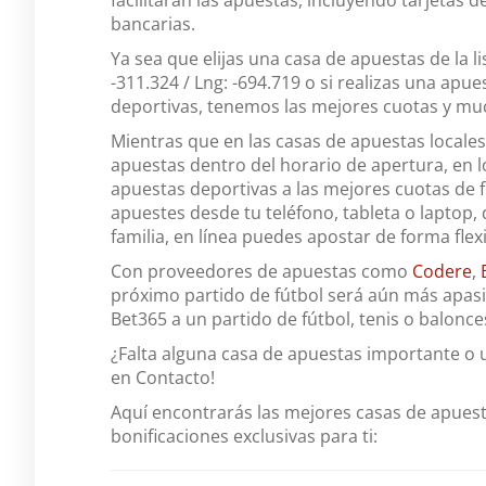
facilitarán las apuestas, incluyendo tarjetas de
bancarias.
Ya sea que elijas una casa de apuestas de la l
-311.324 / Lng: -694.719 o si realizas una ap
deportivas, tenemos las mejores cuotas y muc
Mientras que en las casas de apuestas locales
apuestas dentro del horario de apertura, en 
apuestas deportivas a las mejores cuotas de 
apuestes desde tu teléfono, tableta o laptop,
familia, en línea puedes apostar de forma flex
Con proveedores de apuestas como
Codere
,
próximo partido de fútbol será aún más apasi
Bet365 a un partido de fútbol, tenis o balonce
¿Falta alguna casa de apuestas importante o
en Contacto!
Aquí encontrarás las mejores casas de apues
bonificaciones exclusivas para ti: