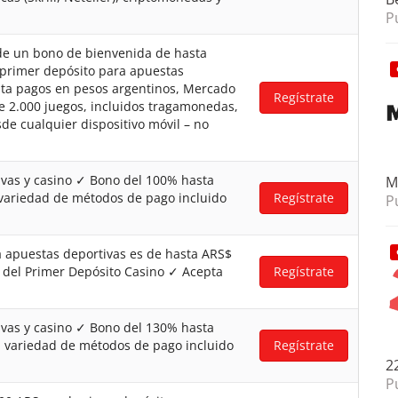
P
de un bono de bienvenida de hasta
 primer depósito para apuestas
pta pagos en pesos argentinos, Mercado
Regístrate
e 2.000 juegos, incluidos tragamonedas,
de cualquier dispositivo móvil – no
vas y casino ✓ Bono del 100% hasta
M
variedad de métodos de pago incluido
Regístrate
P
 apuestas deportivas es de hasta ARS$
 del Primer Depósito Casino ✓ Acepta
Regístrate
vas y casino ✓ Bono del 130% hasta
 variedad de métodos de pago incluido
Regístrate
2
P