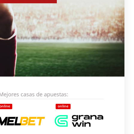
Mejores casas de apuestas:
online
online