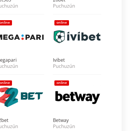
uchuzún
Puchuzún
online
online
egapari
Ivibet
uchuzún
Puchuzún
online
online
2bet
Betway
uchuzún
Puchuzún