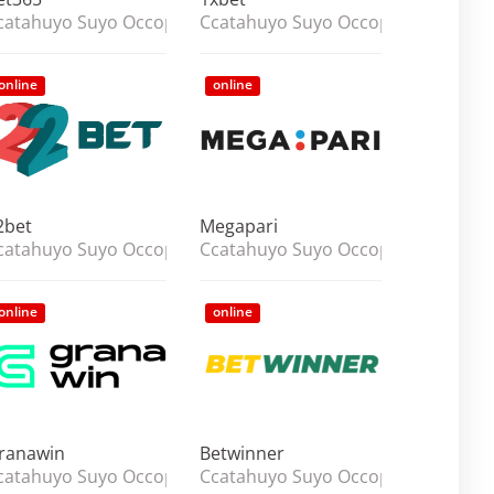
catahuyo Suyo Occopampa
Ccatahuyo Suyo Occopampa
online
online
2bet
Megapari
catahuyo Suyo Occopampa
Ccatahuyo Suyo Occopampa
online
online
ranawin
Betwinner
catahuyo Suyo Occopampa
Ccatahuyo Suyo Occopampa