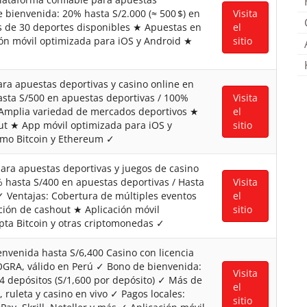
 bienvenida: 20% hasta S/2.000 (≈ 500 $) en
Visita
s de 30 deportes disponibles ★ Apuestas en
el
ión móvil optimizada para iOS y Android ★
sitio
ra apuestas deportivas y casino online en
sta S/500 en apuestas deportivas / 100%
Visita
: Amplia variedad de mercados deportivos ★
el
ut ★ App móvil optimizada para iOS y
sitio
mo Bitcoin y Ethereum ✓
ara apuestas deportivas y juegos de casino
 hasta S/400 en apuestas deportivas / Hasta
Visita
 ✓ Ventajas: Cobertura de múltiples eventos
el
ción de cashout ★ Aplicación móvil
sitio
pta Bitcoin y otras criptomonedas ✓
envenida hasta S/6,400 Casino con licencia
COGRA, válido en Perú ✓ Bono de bienvenida:
Visita
 4 depósitos (S/1,600 por depósito) ✓ Más de
el
 ruleta y casino en vivo ✓ Pagos locales:
sitio