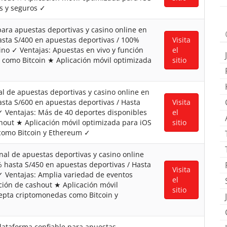
s y seguros ✓
ara apuestas deportivas y casino online en
sta S/400 en apuestas deportivas / 100%
Visita
sino ✓ Ventajas: Apuestas en vivo y función
el
como Bitcoin ★ Aplicación móvil optimizada
sitio
l de apuestas deportivas y casino online en
sta S/600 en apuestas deportivas / Hasta
Visita
 ✓ Ventajas: Más de 40 deportes disponibles
el
hout ★ Aplicación móvil optimizada para iOS
sitio
como Bitcoin y Ethereum ✓
al de apuestas deportivas y casino online
 hasta S/450 en apuestas deportivas / Hasta
Visita
 ✓ Ventajas: Amplia variedad de eventos
el
ción de cashout ★ Aplicación móvil
sitio
epta criptomonedas como Bitcoin y
Plataforma confiable para apuestas