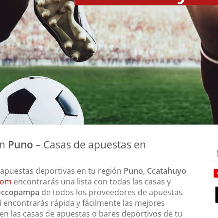
ón
Puno
– Casas de apuestas en
 apuestas deportivas en tu región
Puno
,
Ccatahuyo
com
encontrarás una lista con todas las casas y
Occopampa
de todos los proveedores de apuestas
sí encontrarás rápida y fácilmente las mejores
en las casas de apuestas o bares deportivos de tu