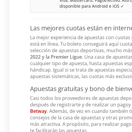
Visa, Mastercard, PagoEfectivo, Astro
disponible para Android e iOS ✓
Las mejores cuotas están en intern
La mejor experiencia de apuestas con cuotas 
está en línea. Tu boleto conseguirá aquí cuot
selección de apuestas deportivas, mucho má
2022 y la Premier Ligue
. Una casa de apuestas
cualquier tipo de apuesta, hasta apuestas es
hándicap. Igual si se trata de apuestas espec
apuestas sistemáticas, las cuotas más exclusi
Apuestas gratuitas y bono de bienv
Casi todos los proveedores de apuestas depor
después de registrarte y de realizar un pagoy
Betway
. Además, de vez en cuando también tie
consejos de la casa de apuestas y otras prom
más atractiva. A propósito, para realizar pag
te facilitarán las apuestas.