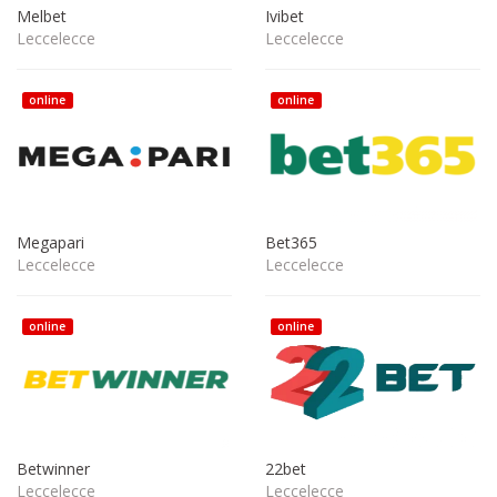
Melbet
Ivibet
Leccelecce
Leccelecce
online
online
Megapari
Bet365
Leccelecce
Leccelecce
online
online
Betwinner
22bet
Leccelecce
Leccelecce