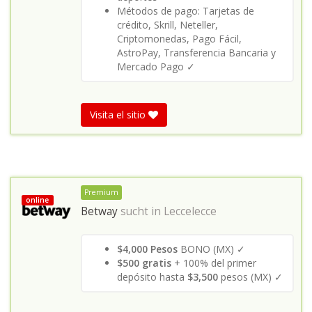
Métodos de pago: Tarjetas de
crédito, Skrill, Neteller,
Criptomonedas, Pago Fácil,
AstroPay, Transferencia Bancaria y
Mercado Pago ✓
Visita el sitio
Premium
online
Betway
sucht in
Leccelecce
$4,000 Pesos
BONO (MX) ✓
$500 gratis
+ 100% del primer
depósito hasta
$3,500
pesos (MX) ✓