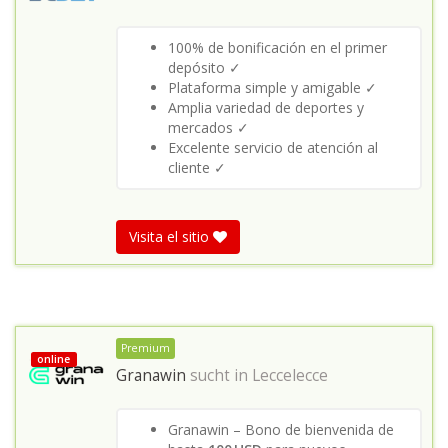
100% de bonificación en el primer
depósito ✓
Plataforma simple y amigable ✓
Amplia variedad de deportes y
mercados ✓
Excelente servicio de atención al
cliente ✓
Visita el sitio
Premium
online
Granawin
sucht in
Leccelecce
Granawin – Bono de bienvenida de