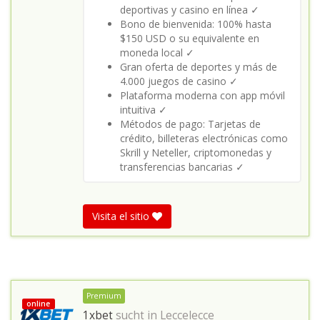
deportivas y casino en línea ✓
Bono de bienvenida: 100% hasta
$150 USD o su equivalente en
moneda local ✓
Gran oferta de deportes y más de
4.000 juegos de casino ✓
Plataforma moderna con app móvil
intuitiva ✓
Métodos de pago: Tarjetas de
crédito, billeteras electrónicas como
Skrill y Neteller, criptomonedas y
transferencias bancarias ✓
Visita el sitio
Premium
online
1xbet
sucht in
Leccelecce