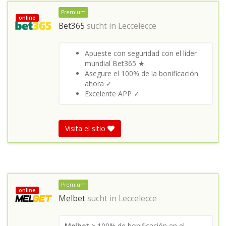
Premium
online
Bet365
sucht in
Leccelecce
Apueste con seguridad con el líder
mundial Bet365 ★
Asegure el 100% de la bonificación
ahora ✓
Excelente APP ✓
Visita el sitio
Premium
online
Melbet
sucht in
Leccelecce
Melbet >
100% de bonificación en el