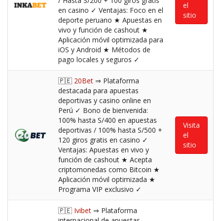
/ Hasta S/200 + 100 giros gratis
el
en casino ✓ Ventajas: Foco en el
sitio
deporte peruano ★ Apuestas en
vivo y función de cashout ★
Aplicación móvil optimizada para
iOS y Android ★ Métodos de
pago locales y seguros ✓
🇵🇪
20Bet
⇒ Plataforma
destacada para apuestas
deportivas y casino online en
Perú ✓ Bono de bienvenida:
100% hasta S/400 en apuestas
Visita
deportivas / 100% hasta S/500 +
el
120 giros gratis en casino ✓
sitio
Ventajas: Apuestas en vivo y
función de cashout ★ Acepta
criptomonedas como Bitcoin ★
Aplicación móvil optimizada ★
Programa VIP exclusivo ✓
🇵🇪
Ivibet
⇒ Plataforma
internacional de apuestas