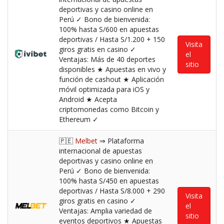
deportivas y casino online en
Perú ✓ Bono de bienvenida:
100% hasta S/600 en apuestas
deportivas / Hasta S/1.200 + 150
Visita
giros gratis en casino ✓
el
Ventajas: Más de 40 deportes
sitio
disponibles ★ Apuestas en vivo y
función de cashout ★ Aplicación
móvil optimizada para iOS y
Android ★ Acepta
criptomonedas como Bitcoin y
Ethereum ✓
🇵🇪
Melbet
⇒ Plataforma
internacional de apuestas
deportivas y casino online en
Perú ✓ Bono de bienvenida:
100% hasta S/450 en apuestas
deportivas / Hasta S/8.000 + 290
Visita
giros gratis en casino ✓
el
Ventajas: Amplia variedad de
sitio
eventos deportivos ★ Apuestas