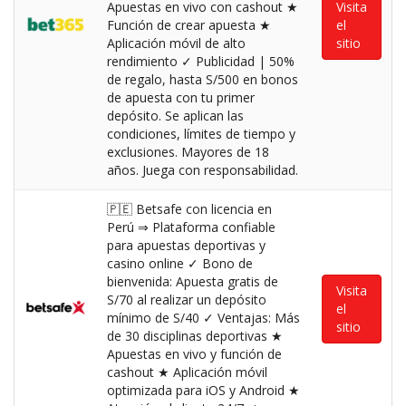
Apuestas en vivo con cashout ★
Visita
Función de crear apuesta ★
el
Aplicación móvil de alto
sitio
rendimiento ✓ Publicidad | 50%
de regalo, hasta S/500 en bonos
de apuesta con tu primer
depósito. Se aplican las
condiciones, límites de tiempo y
exclusiones. Mayores de 18
años. Juega con responsabilidad.
🇵🇪 Betsafe con licencia en
Perú ⇒ Plataforma confiable
para apuestas deportivas y
casino online ✓ Bono de
bienvenida: Apuesta gratis de
Visita
S/70 al realizar un depósito
el
mínimo de S/40 ✓ Ventajas: Más
sitio
de 30 disciplinas deportivas ★
Apuestas en vivo y función de
cashout ★ Aplicación móvil
optimizada para iOS y Android ★