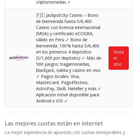
criptomonedas ✓
🇵🇪 JackpotCity Casino – Bono
de bienvenida hasta S/6,400
Casino con licencia internacional
(MGA) y certificado eCOGRA,
válido en Perú ✓ Bono de
bienvenida: 100 % hasta S/6,400
en los primeros 4 depósitos
Visita
(S/1,600 por depósito) ✓ Más de
el
500 juegos: tragamonedas,
sitio
blackjack, ruleta y casino en vivo
✓ Pagos locales: Visa,
Mastercard, PagoEfectivo,
AstroPay, Skrill, Neteller y más ✓
Aplicación móvil disponible para
Android e iOS ✓
Las mejores cuotas están en internet
La mejor experiencia de apuestas con cuotas inmejorables y