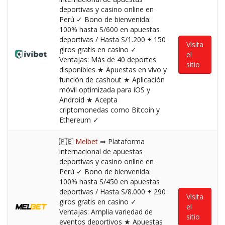
deportivas y casino online en
Perú ✓ Bono de bienvenida:
100% hasta S/600 en apuestas
deportivas / Hasta S/1.200 + 150
Visita
giros gratis en casino ✓
el
Ventajas: Más de 40 deportes
sitio
disponibles ★ Apuestas en vivo y
función de cashout ★ Aplicación
móvil optimizada para iOS y
Android ★ Acepta
criptomonedas como Bitcoin y
Ethereum ✓
🇵🇪
Melbet
⇒ Plataforma
internacional de apuestas
deportivas y casino online en
Perú ✓ Bono de bienvenida:
100% hasta S/450 en apuestas
deportivas / Hasta S/8.000 + 290
Visita
giros gratis en casino ✓
el
Ventajas: Amplia variedad de
sitio
eventos deportivos ★ Apuestas