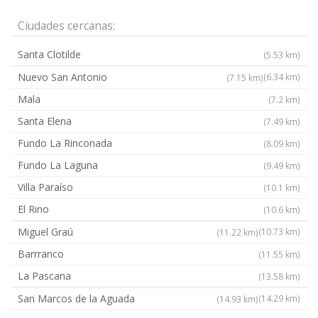
Ciudades cercanas:
Santa Clotilde
(5.53 km)
Nuevo San Antonio
(6.34 km)
(7.15 km)
Mala
(7.2 km)
Santa Elena
(7.49 km)
Fundo La Rinconada
(8.09 km)
Fundo La Laguna
(9.49 km)
Villa Paraíso
(10.1 km)
El Rino
(10.6 km)
Miguel Graú
(10.73 km)
(11.22 km)
Barrranco
(11.55 km)
La Pascana
(13.58 km)
San Marcos de la Aguada
(14.29 km)
(14.93 km)