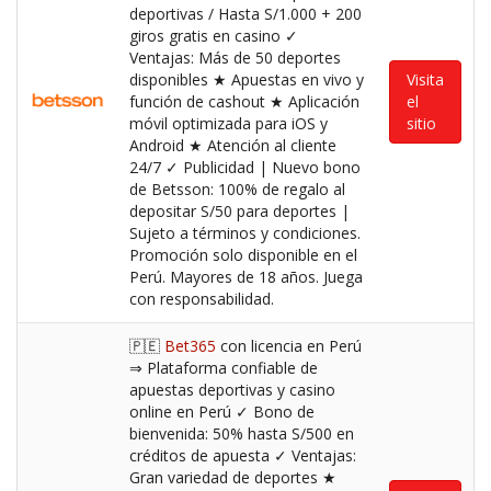
deportivas / Hasta S/1.000 + 200
giros gratis en casino ✓
Ventajas: Más de 50 deportes
disponibles ★ Apuestas en vivo y
Visita
función de cashout ★ Aplicación
el
móvil optimizada para iOS y
sitio
Android ★ Atención al cliente
24/7 ✓ Publicidad | Nuevo bono
de Betsson: 100% de regalo al
depositar S/50 para deportes |
Sujeto a términos y condiciones.
Promoción solo disponible en el
Perú. Mayores de 18 años. Juega
con responsabilidad.
🇵🇪
Bet365
con licencia en Perú
⇒ Plataforma confiable de
apuestas deportivas y casino
online en Perú ✓ Bono de
bienvenida: 50% hasta S/500 en
créditos de apuesta ✓ Ventajas:
Gran variedad de deportes ★