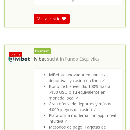
Visita el sitio
Premium
online
Ivibet
sucht in
Fundo Esquivilca
IviBet ⇒ Innovador en apuestas
deportivas y casino en línea ✓
Bono de bienvenida: 100% hasta
$150 USD o su equivalente en
moneda local ✓
Gran oferta de deportes y más de
4.000 juegos de casino ✓
Plataforma moderna con app móvil
intuitiva ✓
Métodos de pago: Tarjetas de