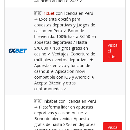
Atención al cliente 24/7 ✓
🇵🇪
1xBet
con licencia en Perú
⇒ Excelente opción para
apuestas deportivas y juegos de
casino en Perú ✓ Bono de
bienvenida: 100% hasta S/550 en
apuestas deportivas / Hasta
Visita
S/6.000 + 150 giros gratis en
el
casino ✓ Ventajas: Cobertura de
sitio
múltiples eventos deportivos ★
Apuestas en vivo y función de
cashout ★ Aplicación móvil
compatible con iOS y Android ★
Acepta Bitcoin y otras
criptomonedas ✓
🇵🇪 Inkabet con licencia en Perú
⇒ Plataforma líder en apuestas
deportivas y casino online ✓
Bono de bienvenida: Apuesta
gratis de hasta S/50 en deportes
Visita