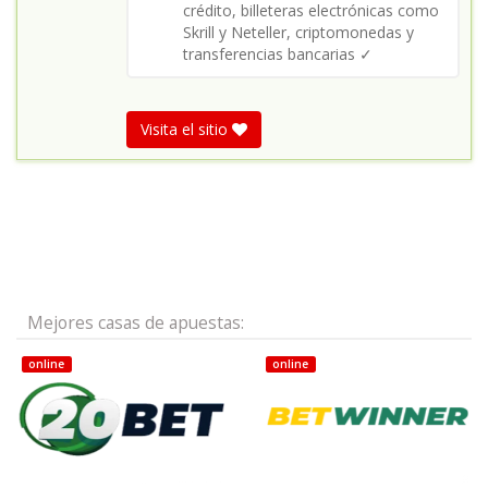
crédito, billeteras electrónicas como
Skrill y Neteller, criptomonedas y
transferencias bancarias ✓
Visita el sitio
Mejores casas de apuestas:
online
online