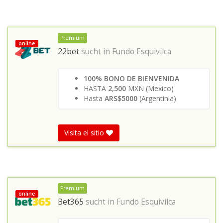
Premium
online
22bet
sucht in
Fundo Esquivilca
100% BONO DE BIENVENIDA
HASTA
2,500
MXN (Mexico)
Hasta
ARS$5000
(Argentinia)
Visita el sitio
Premium
online
Bet365
sucht in
Fundo Esquivilca