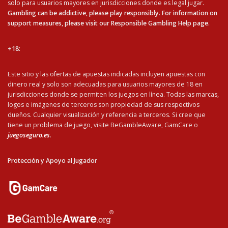
solo para usuarios mayores en jurisdicciones donde es legal jugar.
Gambling can be addictive, please play responsibly. For information on
support measures, please visit our Responsible Gambling Help page.
+18:
Este sitio y las ofertas de apuestas indicadas incluyen apuestas con
dinero real y solo son adecuadas para usuarios mayores de 18 en
jurisdicciones donde se permiten los juegos en línea. Todas las marcas,
logos e imágenes de terceros son propiedad de sus respectivos
dueños. Cualquier visualización y referencia a terceros. Si cree que
tiene un problema de juego, visite BeGambleAware, GamCare o
juegoseguro.es
.
Protección y Apoyo al Jugador