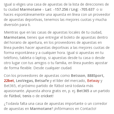
Igual si eliges una casa de apuestas de la lista de direcciones de
tu ciudad
Marmotane
–
Lat: -157.256 / Lng: -705.637
o si
haces espontáneamente una apuesta en línea con un proveedor
de apuestas deportivas, tenemos las mejores cuotas y mucha
diversión para ti.
Mientras que en las casas de apuestas locales de tu ciudad,
Marmotane
, tienes que entregar el boleto de apuestas dentro
del horario de apertura, en los proveedores de apuestas en
línea puedes hacer apuestas deportivas a las mejores cuotas de
forma espontánea y a cualquier hora. Igual si apuestas en tu
teléfono, tableta o laptop, si apuestas desde tu casa o desde
otro lugar con tus amigos o tu familia, en línea puedes apostar
de forma flexible. Desde cualquier ciudad.
Con los proveedores de apuestas como
Betsson
,
888Sport,
22bet
, LeoVegas, Betsafe
y el líder del mercado,
Betway
y
Bet365, el próximo partido de fútbol será todavía más
apasionante. ¡Apuesta ahora gratis en, p. ej.
Bet365
a un partido
de
fútbol
,
tenis
o de
cricket
!
¿Todavía falta una casa de apuestas importante o un corredor
de apuestas en
Marmotane
? ¡Infórmanos en Contacto!