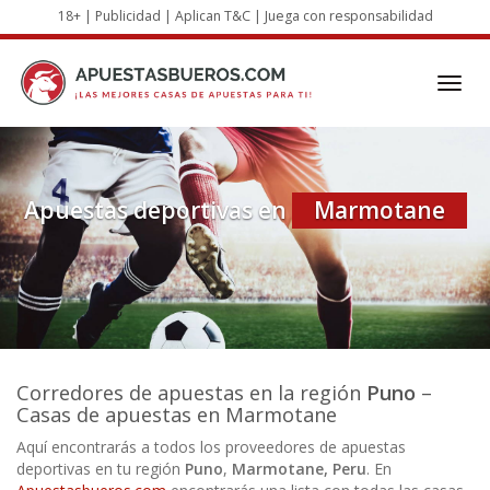
Skip
18+ | Publicidad | Aplican T&C | Juega con responsabilidad
to
main
content
Toggl
navig
Apuestas deportivas en
Marmotane
Corredores de apuestas
en la región
Puno
–
Casas de apuestas en Marmotane
Aquí encontrarás a todos los proveedores de apuestas
deportivas en tu región
Puno
,
Marmotane, Peru
. En