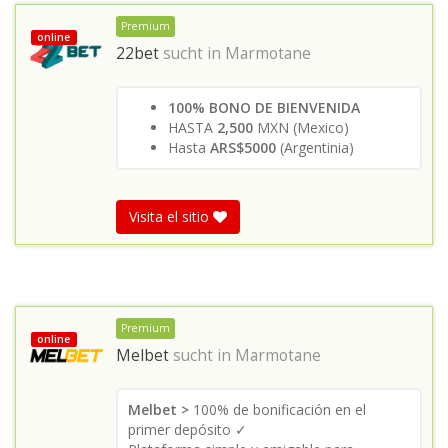
Premium
online
22bet
sucht in
Marmotane
100% BONO DE BIENVENIDA
HASTA
2,500
MXN (Mexico)
Hasta
ARS$5000
(Argentinia)
Visita el sitio
Premium
online
Melbet
sucht in
Marmotane
Melbet >
100% de bonificación en el
primer depósito ✓