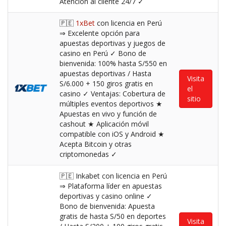
Atención al cliente 24/7 ✓
🇵🇪
1xBet
con licencia en Perú
⇒ Excelente opción para
apuestas deportivas y juegos de
casino en Perú ✓ Bono de
bienvenida: 100% hasta S/550 en
apuestas deportivas / Hasta
Visita
S/6.000 + 150 giros gratis en
el
casino ✓ Ventajas: Cobertura de
sitio
múltiples eventos deportivos ★
Apuestas en vivo y función de
cashout ★ Aplicación móvil
compatible con iOS y Android ★
Acepta Bitcoin y otras
criptomonedas ✓
🇵🇪 Inkabet con licencia en Perú
⇒ Plataforma líder en apuestas
deportivas y casino online ✓
Bono de bienvenida: Apuesta
gratis de hasta S/50 en deportes
Visita