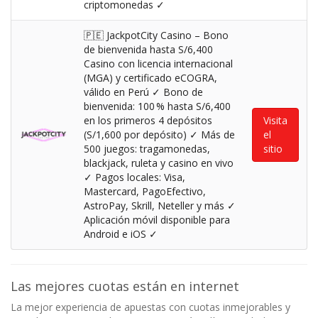
criptomonedas ✓
🇵🇪 JackpotCity Casino – Bono
de bienvenida hasta S/6,400
Casino con licencia internacional
(MGA) y certificado eCOGRA,
válido en Perú ✓ Bono de
bienvenida: 100 % hasta S/6,400
en los primeros 4 depósitos
Visita
(S/1,600 por depósito) ✓ Más de
el
500 juegos: tragamonedas,
sitio
blackjack, ruleta y casino en vivo
✓ Pagos locales: Visa,
Mastercard, PagoEfectivo,
AstroPay, Skrill, Neteller y más ✓
Aplicación móvil disponible para
Android e iOS ✓
Las mejores cuotas están en internet
La mejor experiencia de apuestas con cuotas inmejorables y