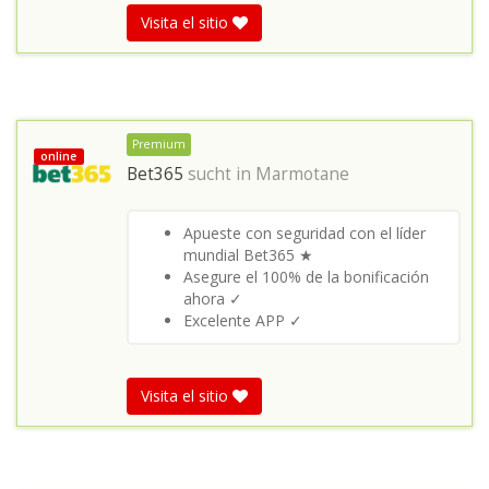
Visita el sitio
Premium
online
Bet365
sucht in
Marmotane
Apueste con seguridad con el líder
mundial Bet365 ★
Asegure el 100% de la bonificación
ahora ✓
Excelente APP ✓
Visita el sitio