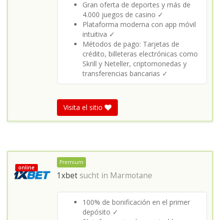
Gran oferta de deportes y más de
4.000 juegos de casino ✓
Plataforma moderna con app móvil
intuitiva ✓
Métodos de pago: Tarjetas de
crédito, billeteras electrónicas como
Skrill y Neteller, criptomonedas y
transferencias bancarias ✓
Visita el sitio
Premium
online
1xbet
sucht in
Marmotane
100% de bonificación en el primer
depósito ✓