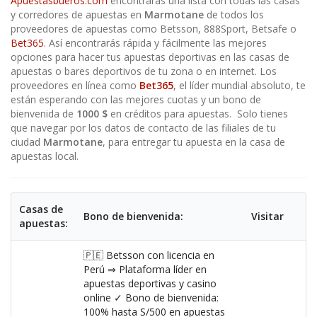
Apuestasbueros.com
encontrarás una lista con todas las casas
y corredores de apuestas en
Marmotane
de todos los
proveedores de apuestas como Betsson,
888Sport
, Betsafe o
Bet365
. Así encontrarás rápida y fácilmente las mejores
opciones para hacer tus apuestas deportivas en las casas de
apuestas o bares deportivos de tu zona o en internet. Los
proveedores en línea como
Bet365
, el líder mundial absoluto, te
están esperando con las mejores cuotas y un bono de
bienvenida de
1000 $
en créditos para apuestas. Solo tienes
que navegar por los datos de contacto de las filiales de tu
ciudad
Marmotane
, para entregar tu apuesta en la casa de
apuestas local.
Casas de
Bono de bienvenida:
Visitar
apuestas:
🇵🇪 Betsson con licencia en
Perú ⇒ Plataforma líder en
apuestas deportivas y casino
online ✓ Bono de bienvenida:
100% hasta S/500 en apuestas