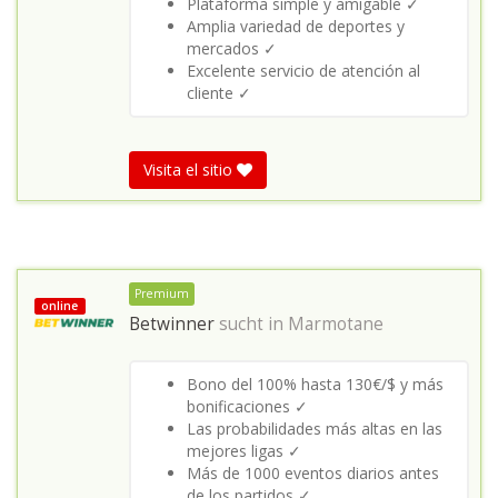
Plataforma simple y amigable ✓
Amplia variedad de deportes y
mercados ✓
Excelente servicio de atención al
cliente ✓
Visita el sitio
Premium
online
Betwinner
sucht in
Marmotane
Bono del 100% hasta 130€/$ y más
bonificaciones ✓
Las probabilidades más altas en las
mejores ligas ✓
Más de 1000 eventos diarios antes
de los partidos ✓