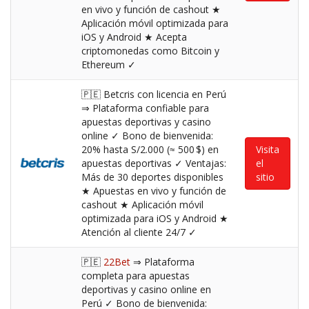
en vivo y función de cashout ★
Aplicación móvil optimizada para
iOS y Android ★ Acepta
criptomonedas como Bitcoin y
Ethereum ✓
🇵🇪 Betcris con licencia en Perú
⇒ Plataforma confiable para
apuestas deportivas y casino
online ✓ Bono de bienvenida:
20% hasta S/2.000 (≈ 500 $) en
Visita
apuestas deportivas ✓ Ventajas:
el
Más de 30 deportes disponibles
sitio
★ Apuestas en vivo y función de
cashout ★ Aplicación móvil
optimizada para iOS y Android ★
Atención al cliente 24/7 ✓
🇵🇪
22Bet
⇒ Plataforma
completa para apuestas
deportivas y casino online en
Perú ✓ Bono de bienvenida: