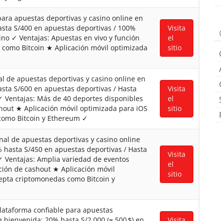
ara apuestas deportivas y casino online en
sta S/400 en apuestas deportivas / 100%
Visita
sino ✓ Ventajas: Apuestas en vivo y función
el
como Bitcoin ★ Aplicación móvil optimizada
sitio
l de apuestas deportivas y casino online en
sta S/600 en apuestas deportivas / Hasta
Visita
 ✓ Ventajas: Más de 40 deportes disponibles
el
hout ★ Aplicación móvil optimizada para iOS
sitio
como Bitcoin y Ethereum ✓
al de apuestas deportivas y casino online
 hasta S/450 en apuestas deportivas / Hasta
Visita
 ✓ Ventajas: Amplia variedad de eventos
el
ción de cashout ★ Aplicación móvil
sitio
epta criptomonedas como Bitcoin y
Plataforma confiable para apuestas
 bienvenida: 20% hasta S/2.000 (≈ 500 $) en
Visita