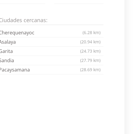
Ciudades cercanas:
Cherequenayoc
(6.28 km)
Asalaya
(20.94 km)
Garita
(24.73 km)
Sandia
(27.79 km)
Pacaysamana
(28.69 km)