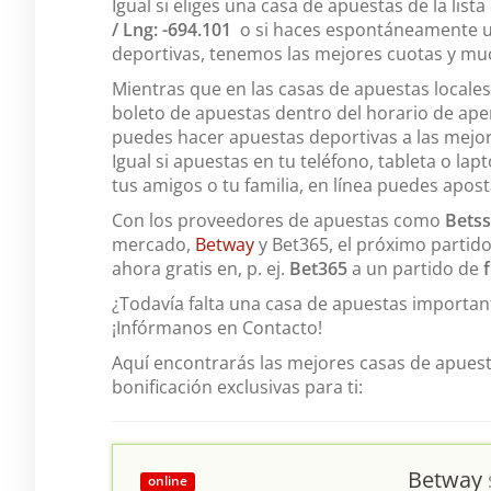
Igual si eliges una casa de apuestas de la list
/ Lng: -694.101
o si haces espontáneamente u
deportivas, tenemos las mejores cuotas y muc
Mientras que en las casas de apuestas locales
boleto de apuestas dentro del horario de ape
puedes hacer apuestas deportivas a las mejor
Igual si apuestas en tu teléfono, tableta o la
tus amigos o tu familia, en línea puedes apost
Con los proveedores de apuestas como
Bets
mercado,
Betway
y Bet365, el próximo partido
ahora gratis en, p. ej.
Bet365
a un partido de
¿Todavía falta una casa de apuestas importa
¡Infórmanos en Contacto!
Aquí encontrarás las mejores casas de apues
bonificación exclusivas para ti:
Betway
online