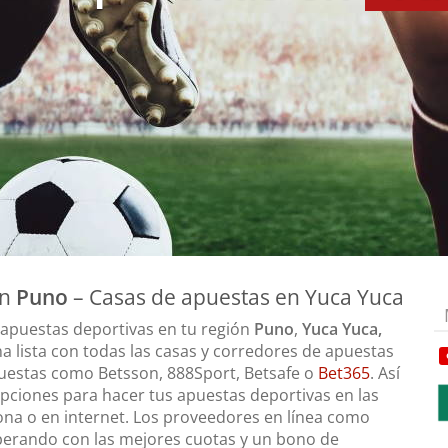
ón
Puno
– Casas de apuestas en Yuca Yuca
 apuestas deportivas en tu región
Puno
,
Yuca Yuca,
 lista con todas las casas y corredores de apuestas
puestas como Betsson,
888Sport
, Betsafe o
Bet365
. Así
opciones para hacer tus apuestas deportivas en las
ona o en internet. Los proveedores en línea como
esperando con las mejores cuotas y un bono de