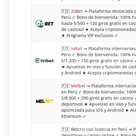
🇵🇪
20Bet
⇒ Plataforma destacada p
Perú ✓ Bono de bienvenida: 100% ha
hasta S/500 + 120 giros gratis en ca
de cashout ★ Acepta criptomonedas 
★ Programa VIP exclusivo ✓
🇵🇪
Ivibet
⇒ Plataforma internaciona
Perú ✓ Bono de bienvenida: 100% ha
S/1.200 + 150 giros gratis en casino
★ Apuestas en vivo y función de cas
y Android ★ Acepta criptomonedas 
🇵🇪
Melbet
⇒ Plataforma internacion
en Perú ✓ Bono de bienvenida: 100%
S/8.000 + 290 giros gratis en casino
deportivos ★ Apuestas en vivo y fun
optimizada para iOS y Android ★ Ac
Ethereum ✓
🇵🇪 Betcris con licencia en Perú ⇒ 
deportivas y casino online ✓ Bono de