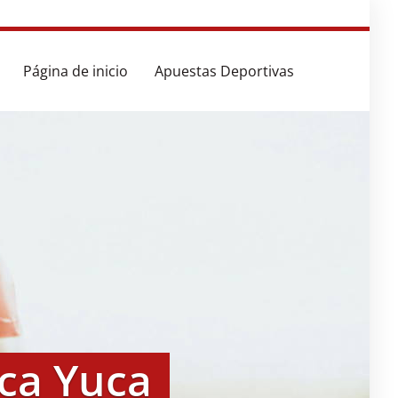
Página de inicio
Apuestas Deportivas
ca Yuca