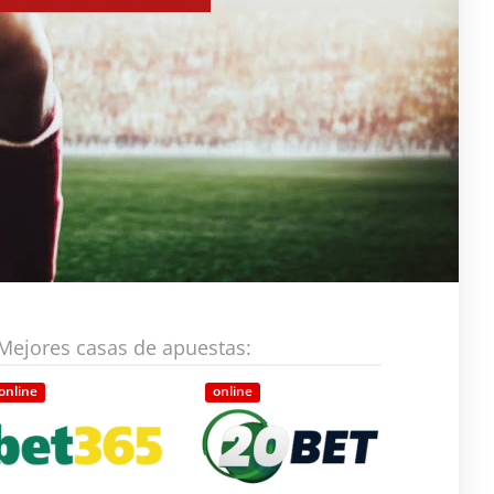
Mejores casas de apuestas:
online
online