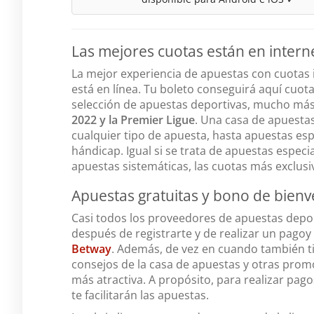
Las mejores cuotas están en intern
La mejor experiencia de apuestas con cuotas 
está en línea. Tu boleto conseguirá aquí cuot
selección de apuestas deportivas, mucho má
2022 y la Premier Ligue
. Una casa de apuestas
cualquier tipo de apuesta, hasta apuestas es
hándicap. Igual si se trata de apuestas espec
apuestas sistemáticas, las cuotas más exclusi
Apuestas gratuitas y bono de bienv
Casi todos los proveedores de apuestas depor
después de registrarte y de realizar un pagoy
Betway
. Además, de vez en cuando también tie
consejos de la casa de apuestas y otras prom
más atractiva. A propósito, para realizar pag
te facilitarán las apuestas.