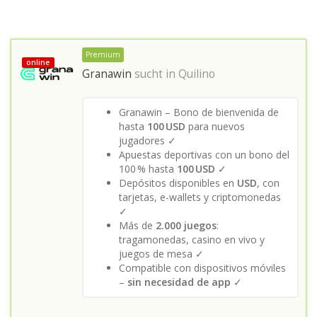
Premium
online
Granawin
sucht in
Quilino
Granawin – Bono de bienvenida de
hasta
100 USD
para nuevos
jugadores ✓
Apuestas deportivas con un bono del
100 % hasta
100 USD
✓
Depósitos disponibles en
USD
, con
tarjetas, e-wallets y criptomonedas
✓
Más de
2.000 juegos
:
tragamonedas, casino en vivo y
juegos de mesa ✓
Compatible con dispositivos móviles
–
sin necesidad de app
✓