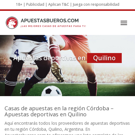
Skip
18+ | Publicidad | Aplican T&C | Juega con responsabilidad
to
main
content
Toggl
navig
Apuestas deportivas en
Quilino
Casas de apuestas en la región Córdoba –
Apuestas deportivas en Quilino
Aquí encontrarás todos los proveedores de apuestas deportivas
en tu región Córdoba, Quilino, Argentina. En