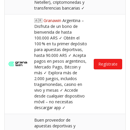
Neteller), criptomonedas y
transferencias bancarias ✓
🇦🇷
Granawin
Argentina –
Disfruta de un bono de
bienvenida de hasta
100.000 ARS ✓ Obtén el
100 % en tu primer depósito
para apuestas deportivas,
hasta 90.000 ARS ✓ Acepta
pagos en pesos argentinos,
Regístrate
Mercado Pago, Bitcoin y
más ✓ Explora más de
2.000 juegos, incluidos
tragamonedas, casino en
vivo y mesas ✓ Accede
desde cualquier dispositivo
móvil – no necesitas
descargar app ✓
Buen proveedor de
apuestas deportivas y