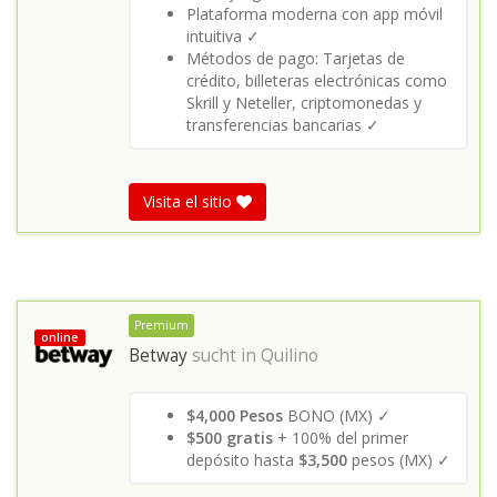
Plataforma moderna con app móvil
intuitiva ✓
Métodos de pago: Tarjetas de
crédito, billeteras electrónicas como
Skrill y Neteller, criptomonedas y
transferencias bancarias ✓
Visita el sitio
Premium
online
Betway
sucht in
Quilino
$4,000 Pesos
BONO (MX) ✓
$500 gratis
+ 100% del primer
depósito hasta
$3,500
pesos (MX) ✓