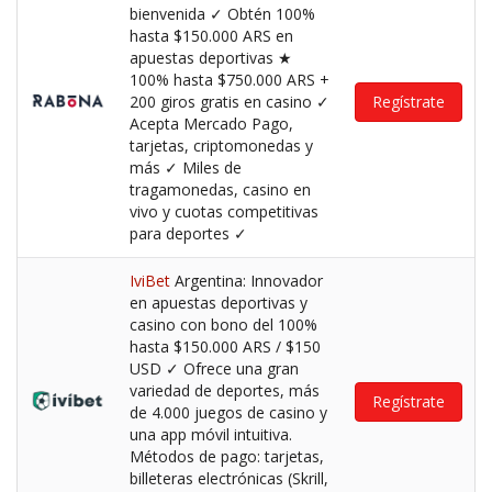
bienvenida ✓ Obtén 100%
hasta $150.000 ARS en
apuestas deportivas ★
100% hasta $750.000 ARS +
200 giros gratis en casino ✓
Regístrate
Acepta Mercado Pago,
tarjetas, criptomonedas y
más ✓ Miles de
tragamonedas, casino en
vivo y cuotas competitivas
para deportes ✓
IviBet
Argentina: Innovador
en apuestas deportivas y
casino con bono del 100%
hasta $150.000 ARS / $150
USD ✓ Ofrece una gran
variedad de deportes, más
Regístrate
de 4.000 juegos de casino y
una app móvil intuitiva.
Métodos de pago: tarjetas,
billeteras electrónicas (Skrill,