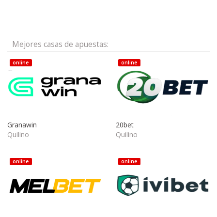
Mejores casas de apuestas:
online
online
Granawin
20bet
Quilino
Quilino
online
online