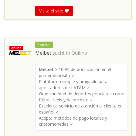
Visita el sitio
Premium
online
Melbet
sucht in
Quilino
Melbet >
100% de bonificación en el
primer depósito ✓
Plataforma simple y amigable para
apostadores de LATAM ✓
Gran variedad de deportes populares como
fútbol, tenis y baloncesto ✓
Excelente servicio de atención al cliente en
español ✓
Acepta métodos de pago locales y
criptomonedas ✓