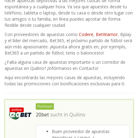
hacer apuestas deportivas a las mejores cuotas de forma
espontánea y a cualquier hora. Ya sea que apuestes desde tu
teléfono, tableta o laptop, desde tu casa o desde otro lugar con
tus amigos o tu familia, en línea puedes apostar de forma
flexible desde cualquier ciudad.
Con proveedores de apuestas como
Codere
,
BetWarrior
, Bplay
y el líder del mercado, Bet365, el próximo partido de fútbol será
aún más apasionante. ¡Apuesta ahora gratis en, por ejemplo,
Bet365 a un partido de fútbol, tenis o baloncesto!
¿Falta alguna casa de apuestas importante o un corredor de
apuestas en Quilino? ¡Infórmanos en Contacto!
Aquí encontrarás las mejores casas de apuestas, incluyendo
todas las promociones con bonificaciones exclusivas para ti:
Premium
online
20bet
sucht in
Quilino
Buen proveedor de apuestas
deportivas y casino ✓