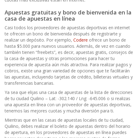
Apuestas gratuitas y bono de bienvenida en la
casa de apuestas en línea
Casi todos los proveedores de apuestas deportivas en internet
te ofrecen un bono de bienvenida después de registrarte y
realizar un depósito. Por ejemplo,
Codere
ofrece un bono de
hasta $5.000 para nuevos usuarios. Además, de vez en cuando
también tienen “freebets”, es decir, apuestas gratis, consejos de
la casa de apuestas y otras promociones para hacer tu
experiencia de apuesta aún más atractiva. Para realizar pagos y
cobros, existe una gran variedad de opciones que te facilitarán
las apuestas, incluyendo tarjetas de crédito, billeteras virtuales y
transferencias bancarias.
Ya sea que elijas una casa de apuestas de la lista de direcciones
de tu ciudad Quilino – Lat: -302.140 / Lng: -645.006 o si realizas
una apuesta en línea con un proveedor de apuestas deportivas,
tenemos las mejores cuotas y mucha diversión para ti.
Mientras que en las casas de apuestas locales de tu ciudad,
Quilino, debes realizar el boleto de apuestas dentro del horario
de apertura, en los proveedores de apuestas en línea puedes