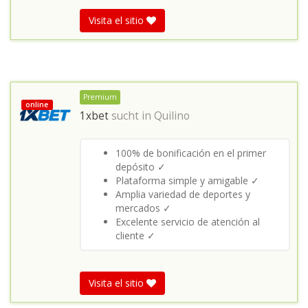
Visita el sitio
Premium
online
1xbet
sucht in
Quilino
100% de bonificación en el primer
depósito ✓
Plataforma simple y amigable ✓
Amplia variedad de deportes y
mercados ✓
Excelente servicio de atención al
cliente ✓
Visita el sitio