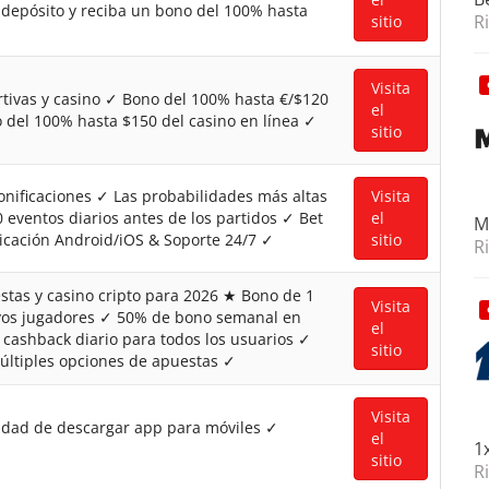
depósito y reciba un bono del 100% hasta
R
sitio
Visita
tivas y casino ✓ Bono del 100% hasta €/$120
el
 del 100% hasta $150 del casino en línea ✓
sitio
nificaciones ✓ Las probabilidades más altas
Visita
 eventos diarios antes de los partidos ✓ Bet
el
M
icación Android/iOS & Soporte 24/7 ✓
sitio
R
tas y casino cripto para 2026 ★ Bono de 1
Visita
uevos jugadores ✓ 50% de bono semanal en
el
cashback diario para todos los usuarios ✓
sitio
últiples opciones de apuestas ✓
Visita
idad de descargar app para móviles ✓
el
1
sitio
R