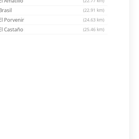
El Amatillo
(22.77 km)
Brasil
(22.91 km)
El Porvenir
(24.63 km)
El Castaño
(25.46 km)