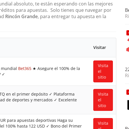
 mundial absoluto, te están esperando con las mejores
réditos para apuestas. Solo tienes que navegar por
B
R
dad
Rincón Grande
, para entregar tu apuesta en la
Visitar
Visita
r mundial
Bet365
★ Asegure el 100% de la
2
el
P ✓
R
sitio
TQ en el primer depósito ✓ Plataforma
Visita
dad de deportes y mercados ✓ Excelente
el
sitio
EUR para apuestas deportivas Haga su
Visita
del 100% hasta 122 USD ✓ Bono del Primer
B
el