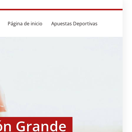
Página de inicio
Apuestas Deportivas
ón Grande