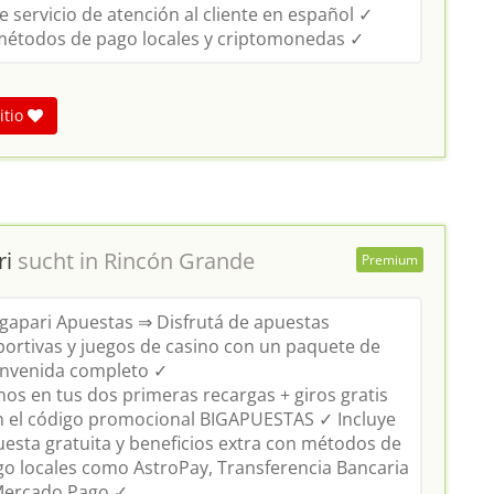
e servicio de atención al cliente en español ✓
métodos de pago locales y criptomonedas ✓
sitio
ri
sucht in
Rincón Grande
Premium
gapari Apuestas ⇒ Disfrutá de apuestas
ortivas y juegos de casino con un paquete de
envenida completo ✓
os en tus dos primeras recargas + giros gratis
n el código promocional BIGAPUESTAS ✓ Incluye
esta gratuita y beneficios extra con métodos de
o locales como AstroPay, Transferencia Bancaria
Mercado Pago ✓