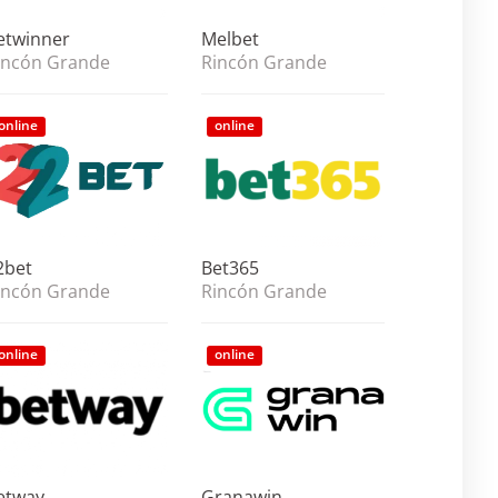
etwinner
Melbet
incón Grande
Rincón Grande
online
online
2bet
Bet365
incón Grande
Rincón Grande
online
online
etway
Granawin