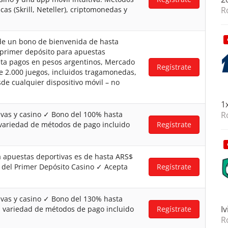
icas (Skrill, Neteller), criptomonedas y
R
de un bono de bienvenida de hasta
 primer depósito para apuestas
pta pagos en pesos argentinos, Mercado
Regístrate
e 2.000 juegos, incluidos tragamonedas,
de cualquier dispositivo móvil – no
1
vas y casino ✓ Bono del 100% hasta
R
variedad de métodos de pago incluido
Regístrate
 apuestas deportivas es de hasta ARS$
 del Primer Depósito Casino ✓ Acepta
Regístrate
vas y casino ✓ Bono del 130% hasta
Iv
 variedad de métodos de pago incluido
Regístrate
R