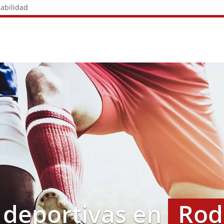
sabilidad
 deportivas en
Rod