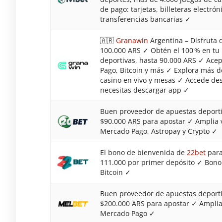
de pago: tarjetas, billeteras electrón
transferencias bancarias ✓
🇦🇷
Granawin
Argentina – Disfruta 
100.000 ARS ✓ Obtén el 100 % en tu
deportivas, hasta 90.000 ARS ✓ Ace
Pago, Bitcoin y más ✓ Explora más d
casino en vivo y mesas ✓ Accede des
necesitas descargar app ✓
Buen proveedor de apuestas deporti
$90.000 ARS para apostar ✓ Amplia 
Mercado Pago, Astropay y Crypto ✓
El bono de bienvenida de
22bet
para
111.000 por primer depósito ✓ Bono
Bitcoin ✓
Buen proveedor de apuestas deporti
$200.000 ARS para apostar ✓ Amplia
Mercado Pago ✓