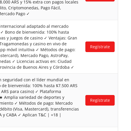
88.000 ARS y 15% extra con pagos locales
ito, Criptomonedas, Pago Fácil,
 Mercado Pago ✓
internacional adaptado al mercado
l ✓ Bono de bienvenida: 100% hasta
as y juegos de casino ✓ Ventajas: Gran
Tragamonedas y casino en vivo de
Regístrate
app móvil intuitiva ✓ Métodos de pago:
Mastercard), Mercado Pago, AstroPay,
nedas ✓ Licencias activas en: Ciudad
rovincia de Buenos Aires y Córdoba ✓
 seguridad con el líder mundial en
o de bienvenida: 100% hasta $7.500 ARS
 ARS para casino) ✓ Plataforma
 ★ Amplia variedad de deportes y
Regístrate
imiento ✓ Métodos de pago: Mercado
 débito (Visa, Mastercard), transferencias
BA y CABA ✓ Aplican T&C | +18 |