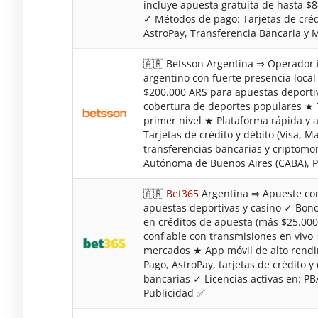
incluye apuesta gratuita de hasta $
✓ Métodos de pago: Tarjetas de créd
AstroPay, Transferencia Bancaria y
🇦🇷 Betsson Argentina ⇒ Operador 
argentino con fuerte presencia loca
$200.000 ARS para apuestas deportiv
cobertura de deportes populares ★ 
primer nivel ★ Plataforma rápida y 
Tarjetas de crédito y débito (Visa, 
transferencias bancarias y criptomo
Autónoma de Buenos Aires (CABA), P
🇦🇷
Bet365
Argentina ⇒ Apueste con
apuestas deportivas y casino ✓ Bon
en créditos de apuesta (más $25.000
confiable con transmisiones en vivo
mercados ★ App móvil de alto rend
Pago, AstroPay, tarjetas de crédito y
bancarias ✓ Licencias activas en: P
Publicidad ✅