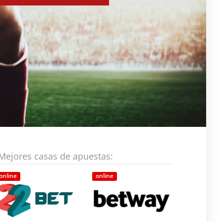
Mejores casas de apuestas:
online
online