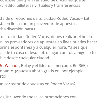
os, existe una gran variedad de opciones que te
 crédito, billeteras virtuales y transferencias
ista de direcciones de tu ciudad Rodeo Vacas – Lat:
uesta en línea con un proveedor de apuestas
ha diversión para ti.
 de tu ciudad, Rodeo Vacas, debes realizar el boleto
en los proveedores de apuestas en línea puedes hacer
forma espontánea y a cualquier hora. Ya sea que
 desde tu casa o desde otro lugar con tus amigos o tu
ible desde cualquier ciudad.
BetWarrior
, Bplay y el líder del mercado, Bet365, el
onante. ¡Apuesta ahora gratis en, por ejemplo,
sto!
 un corredor de apuestas en Rodeo Vacas?
tas, incluyendo todas las promociones con