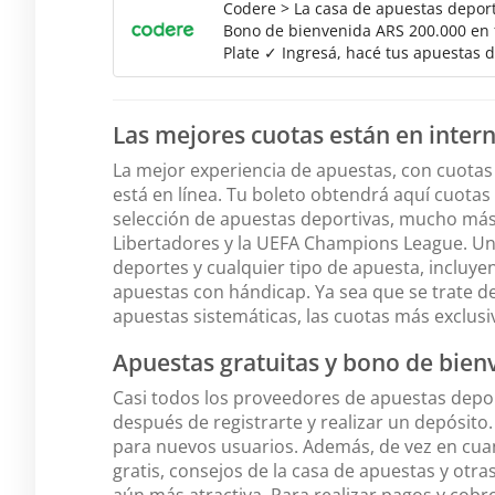
Codere > La casa de apuestas depor
Bono de bienvenida ARS 200.000 en f
Plate ✓ Ingresá, hacé tus apuestas d
Las mejores cuotas están en inter
La mejor experiencia de apuestas, con cuotas
está en línea. Tu boleto obtendrá aquí cuotas
selección de apuestas deportivas, mucho más
Libertadores y la UEFA Champions League. Una
deportes y cualquier tipo de apuesta, incluy
apuestas con hándicap. Ya sea que se trate d
apuestas sistemáticas, las cuotas más exclusi
Apuestas gratuitas y bono de bienv
Casi todos los proveedores de apuestas depor
después de registrarte y realizar un depósito
para nuevos usuarios. Además, de vez en cuan
gratis, consejos de la casa de apuestas y otr