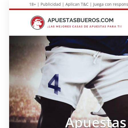
Skip
18+ | Publicidad | Aplican T&C | Juega con respon
to
main
content
Apuestas