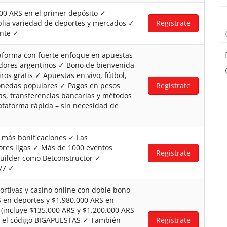
00 ARS en el primer depósito ✓
lia variedad de deportes y mercados ✓
Regístrate
ente ✓
aforma con fuerte enfoque en apuestas
adores argentinos ✓ Bono de bienvenida
ros gratis ✓ Apuestas en vivo, fútbol,
onedas populares ✓ Pagos en pesos
Regístrate
as, transferencias bancarias y métodos
ataforma rápida – sin necesidad de
 más bonificaciones ✓ Las
ores ligas ✓ Más de 1000 eventos
Regístrate
 Builder como Betconstructor ✓
/7 ✓
rtivas y casino online con doble bono
 en deportes y $1.980.000 ARS en
 (incluye $135.000 ARS y $1.200.000 ARS
on el código BIGAPUESTAS ✓ También
Regístrate