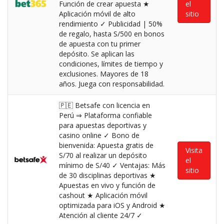
Función de crear apuesta ★
el
Aplicación móvil de alto
sitio
rendimiento ✓ Publicidad | 50%
de regalo, hasta S/500 en bonos
de apuesta con tu primer
depósito. Se aplican las
condiciones, límites de tiempo y
exclusiones. Mayores de 18
años. Juega con responsabilidad.
🇵🇪 Betsafe con licencia en
Perú ⇒ Plataforma confiable
para apuestas deportivas y
casino online ✓ Bono de
bienvenida: Apuesta gratis de
Visita
S/70 al realizar un depósito
el
mínimo de S/40 ✓ Ventajas: Más
sitio
de 30 disciplinas deportivas ★
Apuestas en vivo y función de
cashout ★ Aplicación móvil
optimizada para iOS y Android ★
Atención al cliente 24/7 ✓