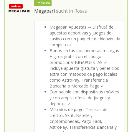
Premium
online
Megapari
sucht in
Rosas
Megapari Apuestas ⇒ Disfrutá de
apuestas deportivas y juegos de
casino con un paquete de bienvenida
completo ✓
Bonos en tus dos primeras recargas
+ giros gratis con el código
promocional BIGAPUESTAS ✓
Incluye apuesta gratuita y beneficios
extra con métodos de pago locales
como AstroPay, Transferencia
Bancaria o Mercado Pago ✓
Compatible con dispositivos móviles
y con amplia oferta de juegos y
deportes ✓
Métodos de pago: Tarjetas de
crédito, Skrill, Neteller,
Criptomonedas, Pago Fácil,
AstroPay, Transferencia Bancaria y