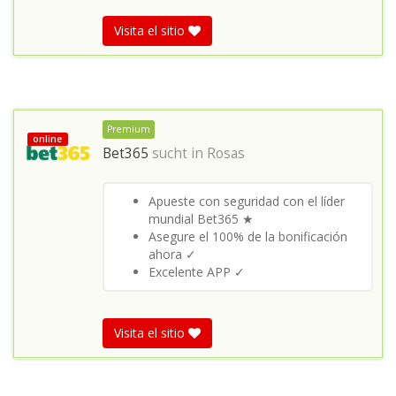
Visita el sitio
Premium
online
Bet365
sucht in
Rosas
Apueste con seguridad con el líder
mundial Bet365 ★
Asegure el 100% de la bonificación
ahora ✓
Excelente APP ✓
Visita el sitio