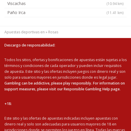
Viscachas
(10.94 km)
Paño Irca
(11.41 km)
Apuestas deportivas en
»
Rosas
Descargo de responsabilidad:
Todos los sitios, ofertas y bonificaciones de apuestas están sujetas a los
términos y condiciones de cada operador y pueden incluir requisitos
de apuesta. Este sitio y las ofertas incluyen juegos con dinero real y son
solo para usuarios mayores en jurisdicciones donde es legal jugar.
Gambling can be addictive, please play responsibly. For information on
support measures, please visit our Responsible Gambling Help page.
+18:
Este sitio y las ofertas de apuestas indicadas incluyen apuestas con
dinero real y solo son adecuadas para usuarios mayores de 18 en
jurisdicciones donde se permiten los juegos en línea. Todas las marcas,