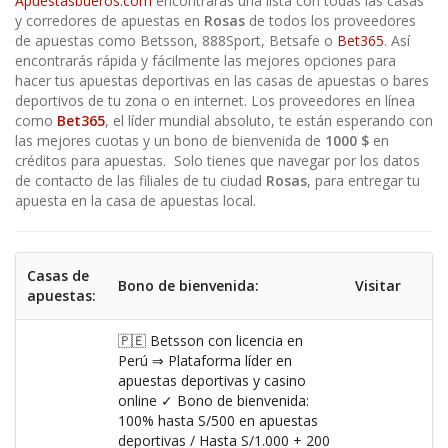
Apuestasbueros.com
encontrarás una lista con todas las casas
y corredores de apuestas en
Rosas
de todos los proveedores
de apuestas como Betsson,
888Sport
, Betsafe o
Bet365
. Así
encontrarás rápida y fácilmente las mejores opciones para
hacer tus apuestas deportivas en las casas de apuestas o bares
deportivos de tu zona o en internet. Los proveedores en línea
como
Bet365
, el líder mundial absoluto, te están esperando con
las mejores cuotas y un bono de bienvenida de
1000 $
en
créditos para apuestas. Solo tienes que navegar por los datos
de contacto de las filiales de tu ciudad
Rosas
, para entregar tu
apuesta en la casa de apuestas local.
Casas de
Bono de bienvenida:
Visitar
apuestas:
🇵🇪 Betsson con licencia en
Perú ⇒ Plataforma líder en
apuestas deportivas y casino
online ✓ Bono de bienvenida:
100% hasta S/500 en apuestas
deportivas / Hasta S/1.000 + 200