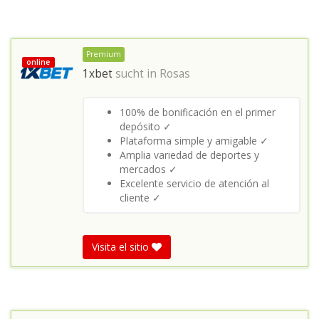
Premium
online
1xbet
sucht in
Rosas
100% de bonificación en el primer
depósito ✓
Plataforma simple y amigable ✓
Amplia variedad de deportes y
mercados ✓
Excelente servicio de atención al
cliente ✓
Visita el sitio