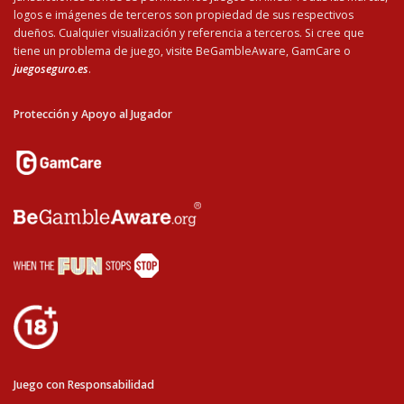
logos e imágenes de terceros son propiedad de sus respectivos
dueños. Cualquier visualización y referencia a terceros. Si cree que
tiene un problema de juego, visite BeGambleAware, GamCare o
juegoseguro.es
.
Protección y Apoyo al Jugador
Juego con Responsabilidad