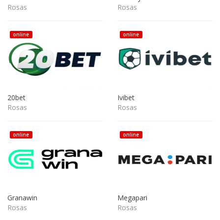
Rosas
Rosas
online
online
20bet
Ivibet
Rosas
Rosas
online
online
Granawin
Megapari
Rosas
Rosas