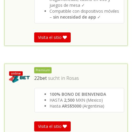
juegos de mesa ✓
Compatible con dispositivos móviles
–
sin necesidad de app
✓
Visita el sitio
Premium
online
22bet
sucht in
Rosas
100% BONO DE BIENVENIDA
HASTA
2,500
MXN (Mexico)
Hasta
ARS$5000
(Argentinia)
Visita el sitio