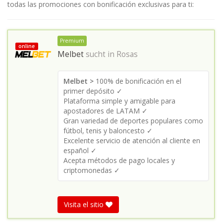
todas las promociones con bonificación exclusivas para ti:
Premium
online
Melbet
sucht in
Rosas
Melbet >
100% de bonificación en el
primer depósito ✓
Plataforma simple y amigable para
apostadores de LATAM ✓
Gran variedad de deportes populares como
fútbol, tenis y baloncesto ✓
Excelente servicio de atención al cliente en
español ✓
Acepta métodos de pago locales y
criptomonedas ✓
Visita el sitio