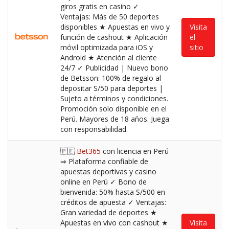
giros gratis en casino ✓
Ventajas: Más de 50 deportes
disponibles ★ Apuestas en vivo y
Visita
función de cashout ★ Aplicación
el
móvil optimizada para iOS y
sitio
Android ★ Atención al cliente
24/7 ✓ Publicidad | Nuevo bono
de Betsson: 100% de regalo al
depositar S/50 para deportes |
Sujeto a términos y condiciones.
Promoción solo disponible en el
Perú. Mayores de 18 años. Juega
con responsabilidad.
🇵🇪
Bet365
con licencia en Perú
⇒ Plataforma confiable de
apuestas deportivas y casino
online en Perú ✓ Bono de
bienvenida: 50% hasta S/500 en
créditos de apuesta ✓ Ventajas:
Gran variedad de deportes ★
Apuestas en vivo con cashout ★
Visita