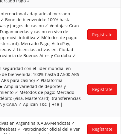
 Mercado Pago ✓
internacional adaptado al mercado
l ✓ Bono de bienvenida: 100% hasta
as y juegos de casino ✓ Ventajas: Gran
Tragamonedas y casino en vivo de
Regístrate
app móvil intuitiva ✓ Métodos de pago:
Mastercard), Mercado Pago, AstroPay,
nedas ✓ Licencias activas en: Ciudad
rovincia de Buenos Aires y Córdoba ✓
 seguridad con el líder mundial en
o de bienvenida: 100% hasta $7.500 ARS
 ARS para casino) ✓ Plataforma
 ★ Amplia variedad de deportes y
Regístrate
imiento ✓ Métodos de pago: Mercado
 débito (Visa, Mastercard), transferencias
BA y CABA ✓ Aplican T&C | +18 |
tivas en Argentina (CABA/Mendoza) ✓
reebets ✓ Patrocinador oficial del River
Regístrate