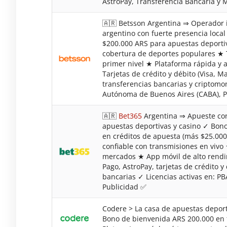
AstroPay, Transferencia Bancaria y
🇦🇷 Betsson Argentina ⇒ Operador 
argentino con fuerte presencia loca
$200.000 ARS para apuestas deportiv
cobertura de deportes populares ★ 
primer nivel ★ Plataforma rápida y 
Tarjetas de crédito y débito (Visa, 
transferencias bancarias y criptomo
Autónoma de Buenos Aires (CABA), P
🇦🇷
Bet365
Argentina ⇒ Apueste con
apuestas deportivas y casino ✓ Bon
en créditos de apuesta (más $25.000
confiable con transmisiones en vivo
mercados ★ App móvil de alto rend
Pago, AstroPay, tarjetas de crédito y
bancarias ✓ Licencias activas en: P
Publicidad ✅
Codere > La casa de apuestas depor
Bono de bienvenida ARS 200.000 en f