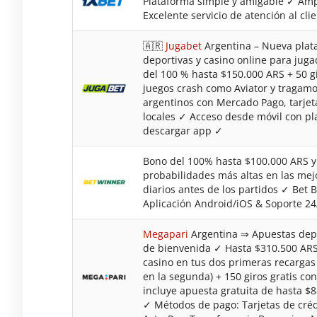
Plataforma simple y amigable ✓ Amp
Excelente servicio de atención al cli
🇦🇷
Jugabet
Argentina – Nueva plat
deportivas y casino online para jug
del 100 % hasta $150.000 ARS + 50 gi
juegos crash como Aviator y tragam
argentinos con Mercado Pago, tarjet
locales ✓ Acceso desde móvil con pl
descargar app ✓
Bono del 100% hasta $100.000 ARS y
probabilidades más altas en las mej
diarios antes de los partidos ✓ Bet
Aplicación Android/iOS & Soporte 24
Megapari
Argentina ⇒ Apuestas depo
de bienvenida ✓ Hasta $310.500 ARS
casino en tus dos primeras recargas
en la segunda) + 150 giros gratis c
incluye apuesta gratuita de hasta $
✓ Métodos de pago: Tarjetas de créd