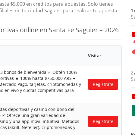
sta $5.000 en créditos para apuestas. Solo tienes
iliales de tu ciudad Saguier para realizar tu apuesta
1
S
rtivas online en Santa Fe Saguier – 2026
Visitar
e 3 bonos de bienvenida ✓ Obtén 100%
2
ortivas ★ 100% hasta $750.000 ARS +
S
 Mercado Pago, tarjetas, criptomonedas y
Regístrate
 en vivo y cuotas competitivas para
tas deportivas y casino con bono del
 ✓ Ofrece una gran variedad de
sino y una app móvil intuitiva. Métodos
Regístrate
icas (Skrill, Neteller), criptomonedas y
B