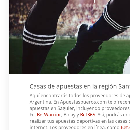
Casas de apuestas en la región San
Aquí encontrarás todos los proveedores de ap
Argentina. En Apuestasbueros.com te ofrecemo
apuestas en Saguier, incluyendo proveedor
Fe,
BetWarrior
, Bplay y
Bet365
. Así, podrás e
realizar tus apuestas deportivas en las casas
internet. Los proveedores en línea, como
Bet