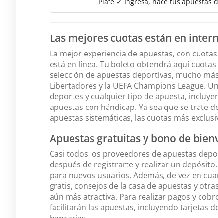
Plate ✓ Ingresá, hacé tus apuestas d
Las mejores cuotas están en inter
La mejor experiencia de apuestas, con cuotas
está en línea. Tu boleto obtendrá aquí cuotas
selección de apuestas deportivas, mucho más
Libertadores y la UEFA Champions League. Una
deportes y cualquier tipo de apuesta, incluy
apuestas con hándicap. Ya sea que se trate d
apuestas sistemáticas, las cuotas más exclusi
Apuestas gratuitas y bono de bienv
Casi todos los proveedores de apuestas depor
después de registrarte y realizar un depósito
para nuevos usuarios. Además, de vez en cuan
gratis, consejos de la casa de apuestas y otr
aún más atractiva. Para realizar pagos y cobr
facilitarán las apuestas, incluyendo tarjetas de