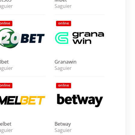
aguier
Saguier
online
online
0bet
Granawin
aguier
Saguier
online
online
elbet
Betway
aguier
Saguier