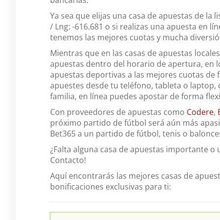
bancarias.
Ya sea que elijas una casa de apuestas de la li
/ Lng: -616.681 o si realizas una apuesta en 
tenemos las mejores cuotas y mucha diversión
Mientras que en las casas de apuestas locales 
apuestas dentro del horario de apertura, en 
apuestas deportivas a las mejores cuotas de 
apuestes desde tu teléfono, tableta o laptop,
familia, en línea puedes apostar de forma flex
Con proveedores de apuestas como
Codere
,
próximo partido de fútbol será aún más apasi
Bet365 a un partido de fútbol, tenis o balonce
¿Falta alguna casa de apuestas importante o 
Contacto!
Aquí encontrarás las mejores casas de apues
bonificaciones exclusivas para ti: