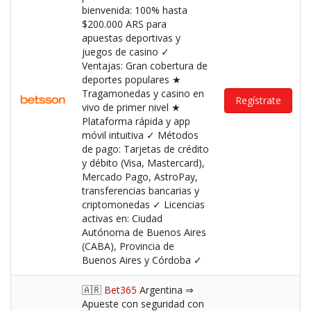
bienvenida: 100% hasta
$200.000 ARS para
apuestas deportivas y
juegos de casino ✓
Ventajas: Gran cobertura de
deportes populares ★
Tragamonedas y casino en
Regístrate
vivo de primer nivel ★
Plataforma rápida y app
móvil intuitiva ✓ Métodos
de pago: Tarjetas de crédito
y débito (Visa, Mastercard),
Mercado Pago, AstroPay,
transferencias bancarias y
criptomonedas ✓ Licencias
activas en: Ciudad
Autónoma de Buenos Aires
(CABA), Provincia de
Buenos Aires y Córdoba ✓
🇦🇷
Bet365
Argentina ⇒
Apueste con seguridad con