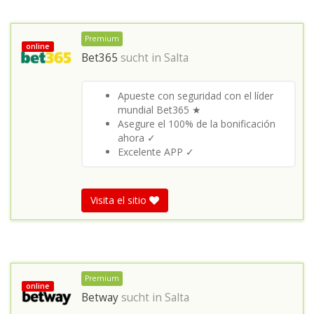
Premium
online
Bet365
sucht in
Salta
Apueste con seguridad con el líder
mundial Bet365 ★
Asegure el 100% de la bonificación
ahora ✓
Excelente APP ✓
Visita el sitio
Premium
online
Betway
sucht in
Salta