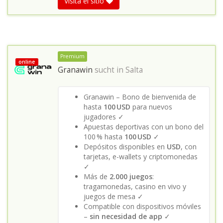
Visita el sitio
Premium
online
Granawin
sucht in
Salta
Granawin – Bono de bienvenida de
hasta
100 USD
para nuevos
jugadores ✓
Apuestas deportivas con un bono del
100 % hasta
100 USD
✓
Depósitos disponibles en
USD
, con
tarjetas, e-wallets y criptomonedas
✓
Más de
2.000 juegos
:
tragamonedas, casino en vivo y
juegos de mesa ✓
Compatible con dispositivos móviles
–
sin necesidad de app
✓