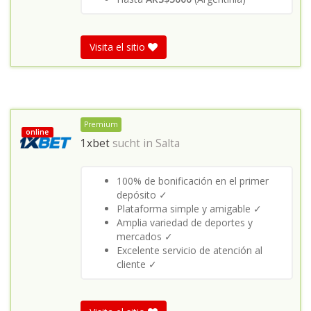
Visita el sitio
Premium
online
1xbet
sucht in
Salta
100% de bonificación en el primer
depósito ✓
Plataforma simple y amigable ✓
Amplia variedad de deportes y
mercados ✓
Excelente servicio de atención al
cliente ✓