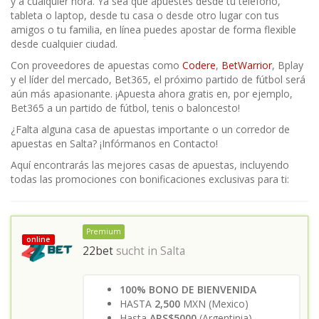
y a cualquier hora. Ya sea que apuestes desde tu teléfono,
tableta o laptop, desde tu casa o desde otro lugar con tus
amigos o tu familia, en línea puedes apostar de forma flexible
desde cualquier ciudad.
Con proveedores de apuestas como
Codere
,
BetWarrior
, Bplay
y el líder del mercado, Bet365, el próximo partido de fútbol será
aún más apasionante. ¡Apuesta ahora gratis en, por ejemplo,
Bet365 a un partido de fútbol, tenis o baloncesto!
¿Falta alguna casa de apuestas importante o un corredor de
apuestas en Salta? ¡Infórmanos en Contacto!
Aquí encontrarás las mejores casas de apuestas, incluyendo
todas las promociones con bonificaciones exclusivas para ti:
Premium
online
22bet
sucht in
Salta
100% BONO DE BIENVENIDA
HASTA
2,500
MXN (Mexico)
Hasta
ARS$5000
(Argentinia)