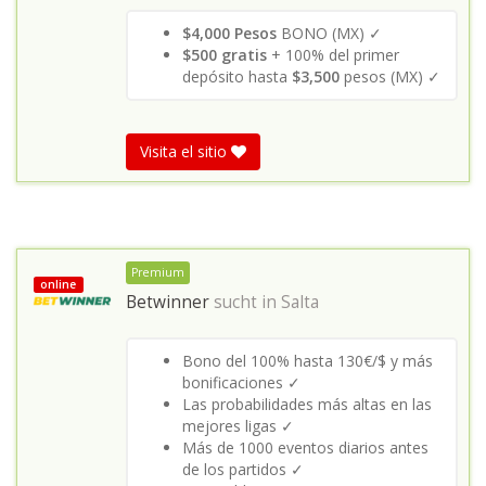
$4,000 Pesos
BONO (MX) ✓
$500 gratis
+ 100% del primer
depósito hasta
$3,500
pesos (MX) ✓
Visita el sitio
Premium
online
Betwinner
sucht in
Salta
Bono del 100% hasta 130€/$ y más
bonificaciones ✓
Las probabilidades más altas en las
mejores ligas ✓
Más de 1000 eventos diarios antes
de los partidos ✓