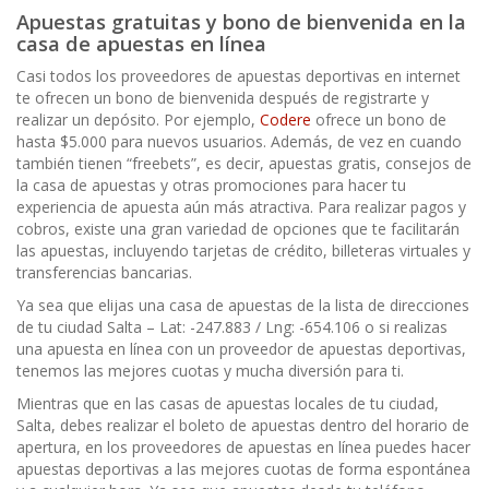
Apuestas gratuitas y bono de bienvenida en la
casa de apuestas en línea
Casi todos los proveedores de apuestas deportivas en internet
te ofrecen un bono de bienvenida después de registrarte y
realizar un depósito. Por ejemplo,
Codere
ofrece un bono de
hasta $5.000 para nuevos usuarios. Además, de vez en cuando
también tienen “freebets”, es decir, apuestas gratis, consejos de
la casa de apuestas y otras promociones para hacer tu
experiencia de apuesta aún más atractiva. Para realizar pagos y
cobros, existe una gran variedad de opciones que te facilitarán
las apuestas, incluyendo tarjetas de crédito, billeteras virtuales y
transferencias bancarias.
Ya sea que elijas una casa de apuestas de la lista de direcciones
de tu ciudad Salta – Lat: -247.883 / Lng: -654.106 o si realizas
una apuesta en línea con un proveedor de apuestas deportivas,
tenemos las mejores cuotas y mucha diversión para ti.
Mientras que en las casas de apuestas locales de tu ciudad,
Salta, debes realizar el boleto de apuestas dentro del horario de
apertura, en los proveedores de apuestas en línea puedes hacer
apuestas deportivas a las mejores cuotas de forma espontánea