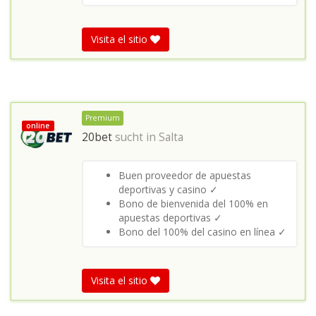
Visita el sitio
Premium
online
20bet
sucht in
Salta
Buen proveedor de apuestas
deportivas y casino ✓
Bono de bienvenida del 100% en
apuestas deportivas ✓
Bono del 100% del casino en línea ✓
Visita el sitio