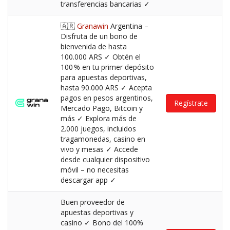
transferencias bancarias ✓
🇦🇷
Granawin
Argentina –
Disfruta de un bono de
bienvenida de hasta
100.000 ARS ✓ Obtén el
100 % en tu primer depósito
para apuestas deportivas,
hasta 90.000 ARS ✓ Acepta
pagos en pesos argentinos,
Regístrate
Mercado Pago, Bitcoin y
más ✓ Explora más de
2.000 juegos, incluidos
tragamonedas, casino en
vivo y mesas ✓ Accede
desde cualquier dispositivo
móvil – no necesitas
descargar app ✓
Buen proveedor de
apuestas deportivas y
casino ✓ Bono del 100%