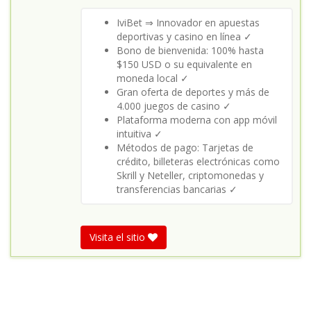
IviBet ⇒ Innovador en apuestas
deportivas y casino en línea ✓
Bono de bienvenida: 100% hasta
$150 USD o su equivalente en
moneda local ✓
Gran oferta de deportes y más de
4.000 juegos de casino ✓
Plataforma moderna con app móvil
intuitiva ✓
Métodos de pago: Tarjetas de
crédito, billeteras electrónicas como
Skrill y Neteller, criptomonedas y
transferencias bancarias ✓
Visita el sitio