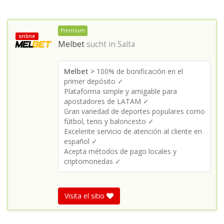
Premium
online
Melbet
sucht in
Salta
Melbet >
100% de bonificación en el
primer depósito ✓
Plataforma simple y amigable para
apostadores de LATAM ✓
Gran variedad de deportes populares como
fútbol, tenis y baloncesto ✓
Excelente servicio de atención al cliente en
español ✓
Acepta métodos de pago locales y
criptomonedas ✓
Visita el sitio