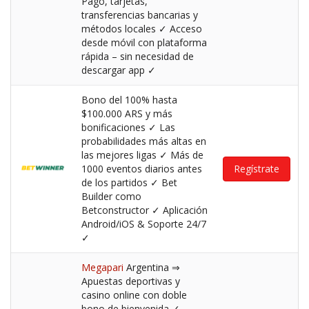
Pago, tarjetas,
transferencias bancarias y
métodos locales ✓ Acceso
desde móvil con plataforma
rápida – sin necesidad de
descargar app ✓
Bono del 100% hasta
$100.000 ARS y más
bonificaciones ✓ Las
probabilidades más altas en
las mejores ligas ✓ Más de
1000 eventos diarios antes
Regístrate
de los partidos ✓ Bet
Builder como
Betconstructor ✓ Aplicación
Android/iOS & Soporte 24/7
✓
Megapari
Argentina ⇒
Apuestas deportivas y
casino online con doble
bono de bienvenida ✓