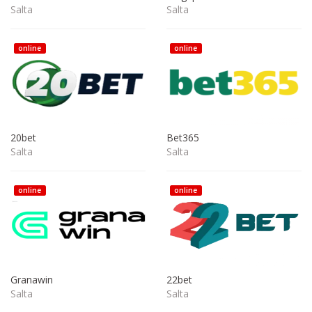
Salta
Salta
online
online
20bet
Bet365
Salta
Salta
online
online
Granawin
22bet
Salta
Salta