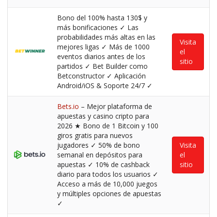
Bono del 100% hasta 130$ y
más bonificaciones ✓ Las
probabilidades más altas en las
Visita
mejores ligas ✓ Más de 1000
el
eventos diarios antes de los
sitio
partidos ✓ Bet Builder como
Betconstructor ✓ Aplicación
Android/iOS & Soporte 24/7 ✓
Bets.io
– Mejor plataforma de
apuestas y casino cripto para
2026 ★ Bono de 1 Bitcoin y 100
giros gratis para nuevos
jugadores ✓ 50% de bono
Visita
semanal en depósitos para
el
apuestas ✓ 10% de cashback
sitio
diario para todos los usuarios ✓
Acceso a más de 10,000 juegos
y múltiples opciones de apuestas
✓