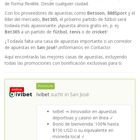
de forma flexible. Desde cualquier ciudad.
Con los proveedores de apuestas como
Betsson
,
888Sport
y el
líder del mercado,
Bet365
, el próximo partido de fútbol será
todavía más apasionante. ¡Apuesta ahora gratis en, p. ej.
Bet365
a un partido de
fútbol
,
tenis
o de
cricket
!
¿Todavía falta una casa de apuestas importante o un corredor
de apuestas en
San José
? ¡Infórmanos en Contacto!
Aquí encontrarás las mejores casas de apuestas, incluyendo
todas las promociones con bonificación exclusivas para ti:
Premium
online
Ivibet
sucht in
San José
IviBet ⇒ Innovador en apuestas
deportivas y casino en línea ✓
Bono de bienvenida: 100% hasta
$150 USD o su equivalente en
moneda local ✓