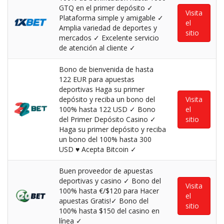
GTQ en el primer depósito ✓
Visita
Plataforma simple y amigable ✓
el
Amplia variedad de deportes y
sitio
mercados ✓ Excelente servicio
de atención al cliente ✓
Bono de bienvenida de hasta
122 EUR para apuestas
deportivas Haga su primer
depósito y reciba un bono del
Visita
100% hasta 122 USD ✓ Bono
el
del Primer Depósito Casino ✓
sitio
Haga su primer depósito y reciba
un bono del 100% hasta 300
USD ♥ Acepta Bitcoin ✓
Buen proveedor de apuestas
deportivas y casino ✓ Bono del
Visita
100% hasta €/$120 para Hacer
el
apuestas Gratis!✓ Bono del
sitio
100% hasta $150 del casino en
línea ✓