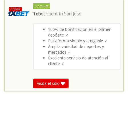
Premium
online
1xbet
sucht in
San José
100% de bonificación en el primer
depósito ✓
Plataforma simple y amigable ✓
Amplia variedad de deportes y
mercados ✓
Excelente servicio de atención al
cliente ✓
Visita el sitio