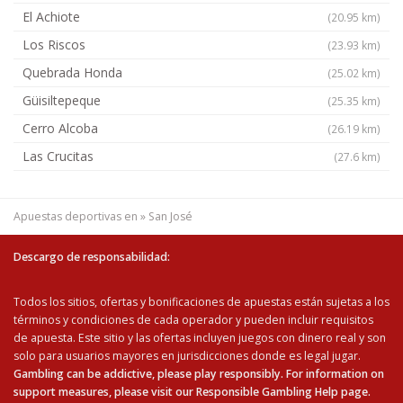
El Achiote
(20.95 km)
Los Riscos
(23.93 km)
Quebrada Honda
(25.02 km)
Güisiltepeque
(25.35 km)
Cerro Alcoba
(26.19 km)
Las Crucitas
(27.6 km)
Apuestas deportivas en
»
San José
Descargo de responsabilidad:
Todos los sitios, ofertas y bonificaciones de apuestas están sujetas a los
términos y condiciones de cada operador y pueden incluir requisitos
de apuesta. Este sitio y las ofertas incluyen juegos con dinero real y son
solo para usuarios mayores en jurisdicciones donde es legal jugar.
Gambling can be addictive, please play responsibly. For information on
support measures, please visit our Responsible Gambling Help page.