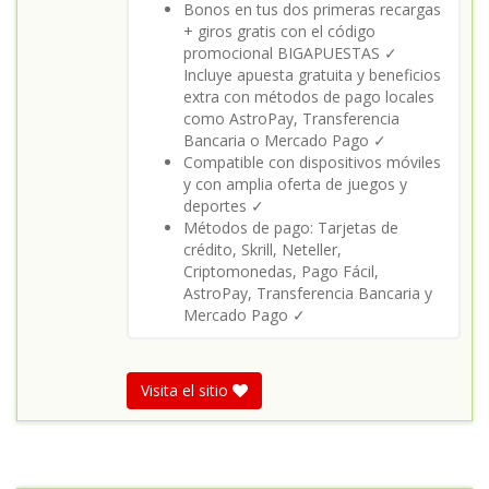
Bonos en tus dos primeras recargas
+ giros gratis con el código
promocional BIGAPUESTAS ✓
Incluye apuesta gratuita y beneficios
extra con métodos de pago locales
como AstroPay, Transferencia
Bancaria o Mercado Pago ✓
Compatible con dispositivos móviles
y con amplia oferta de juegos y
deportes ✓
Métodos de pago: Tarjetas de
crédito, Skrill, Neteller,
Criptomonedas, Pago Fácil,
AstroPay, Transferencia Bancaria y
Mercado Pago ✓
Visita el sitio