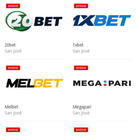
online
online
20bet
1xbet
San José
San José
online
online
Melbet
Megapari
San José
San José
online
online