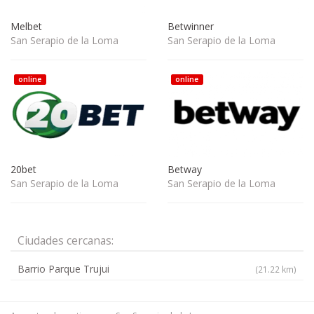
Melbet
Betwinner
San Serapio de la Loma
San Serapio de la Loma
online
online
20bet
Betway
San Serapio de la Loma
San Serapio de la Loma
Ciudades cercanas:
Barrio Parque Trujui
(21.22 km)