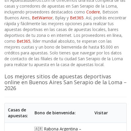
En Apuestasbueros.com te ofrecemos una lista completa de las
casas y corredores de apuestas en San Serapio de la Loma,
incluyendo proveedores destacados como
Codere
, Betsson
Buenos Aires,
BetWarrior
, Bplay y
Bet365
. Así, podrás encontrar
rápida y fácilmente las mejores opciones para realizar tus
apuestas deportivas en las casas de apuestas locales, bares
deportivos de tu zona o en internet. Los proveedores en línea,
como
Bet365
, líder mundial absoluto, te esperan con las
mejores cuotas y un bono de bienvenida de hasta $5.000 en
créditos para apuestas. Solo tienes que navegar por los datos
de contacto de las filiales de tu ciudad San Serapio de la Loma
para realizar tu apuesta en la casa de apuestas local.
Los mejores sitios de apuestas deportivas
online en Buenos Aires San Serapio de la Loma –
2026
Casas de
Bono de bienvenida:
Visitar
apuestas:
🇦🇷 Rabona Argentina –