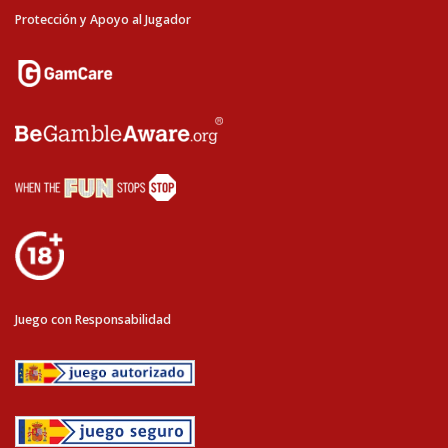
Protección y Apoyo al Jugador
Juego con Responsabilidad