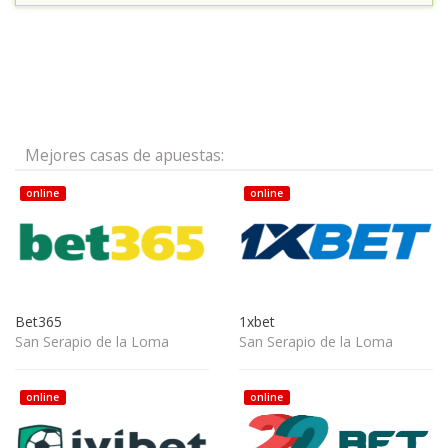
Mejores casas de apuestas:
online
online
Bet365
1xbet
San Serapio de la Loma
San Serapio de la Loma
online
online