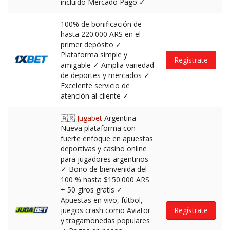
incluido Mercado Pago ✓
100% de bonificación de
hasta 220.000 ARS en el
primer depósito ✓
Plataforma simple y
Regístrate
amigable ✓ Amplia variedad
de deportes y mercados ✓
Excelente servicio de
atención al cliente ✓
🇦🇷
Jugabet
Argentina –
Nueva plataforma con
fuerte enfoque en apuestas
deportivas y casino online
para jugadores argentinos
✓ Bono de bienvenida del
100 % hasta $150.000 ARS
+ 50 giros gratis ✓
Apuestas en vivo, fútbol,
juegos crash como Aviator
Regístrate
y tragamonedas populares