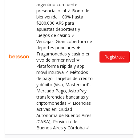
argentino con fuerte
presencia local ✓ Bono de
bienvenida: 100% hasta
$200.000 ARS para
apuestas deportivas y
juegos de casino ✓
Ventajas: Gran cobertura de
deportes populares ★
Tragamonedas y casino en
Regístrate
vivo de primer nivel ★
Plataforma rápida y app
móvil intuitiva ✓ Métodos
de pago: Tarjetas de crédito
y débito (Visa, Mastercard),
Mercado Pago, AstroPay,
transferencias bancarias y
criptomonedas ✓ Licencias
activas en: Ciudad
Autónoma de Buenos Aires
(CABA), Provincia de
Buenos Aires y Córdoba ✓