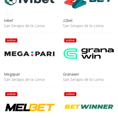
Ivibet
22bet
San Serapio de la Loma
San Serapio de la Loma
online
online
Megapari
Granawin
San Serapio de la Loma
San Serapio de la Loma
online
online