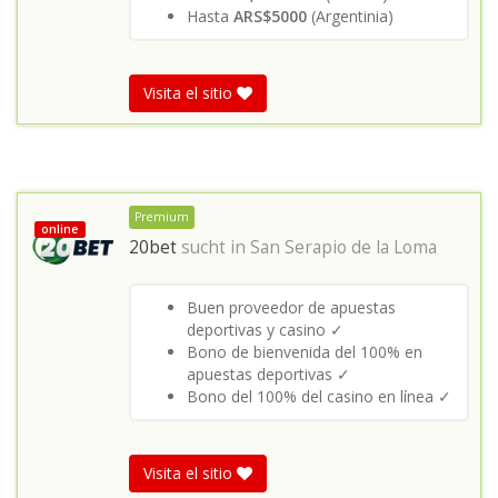
Hasta
ARS$5000
(Argentinia)
Visita el sitio
Premium
online
20bet
sucht in
San Serapio de la Loma
Buen proveedor de apuestas
deportivas y casino ✓
Bono de bienvenida del 100% en
apuestas deportivas ✓
Bono del 100% del casino en línea ✓
Visita el sitio