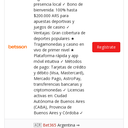
presencia local ✓ Bono de
bienvenida: 100% hasta
$200.000 ARS para
apuestas deportivas y
juegos de casino ✓
Ventajas: Gran cobertura de
deportes populares ★
Tragamonedas y casino en
Regístrate
vivo de primer nivel ★
Plataforma rápida y app
móvil intuitiva ✓ Métodos
de pago: Tarjetas de crédito
y débito (Visa, Mastercard),
Mercado Pago, AstroPay,
transferencias bancarias y
criptomonedas ✓ Licencias
activas en: Ciudad
Autónoma de Buenos Aires
(CABA), Provincia de
Buenos Aires y Córdoba ✓
🇦🇷
Bet365
Argentina ⇒