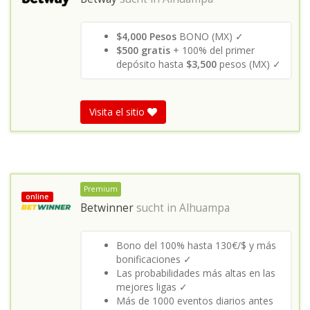
$4,000 Pesos
BONO (MX) ✓
$500 gratis
+ 100% del primer
depósito hasta
$3,500
pesos (MX) ✓
Visita el sitio
Premium
online
Betwinner
sucht in
Alhuampa
Bono del 100% hasta 130€/$ y más
bonificaciones ✓
Las probabilidades más altas en las
mejores ligas ✓
Más de 1000 eventos diarios antes