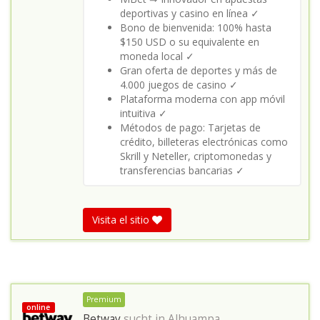
deportivas y casino en línea ✓
Bono de bienvenida: 100% hasta
$150 USD o su equivalente en
moneda local ✓
Gran oferta de deportes y más de
4.000 juegos de casino ✓
Plataforma moderna con app móvil
intuitiva ✓
Métodos de pago: Tarjetas de
crédito, billeteras electrónicas como
Skrill y Neteller, criptomonedas y
transferencias bancarias ✓
Visita el sitio
Premium
online
Betway
sucht in
Alhuampa