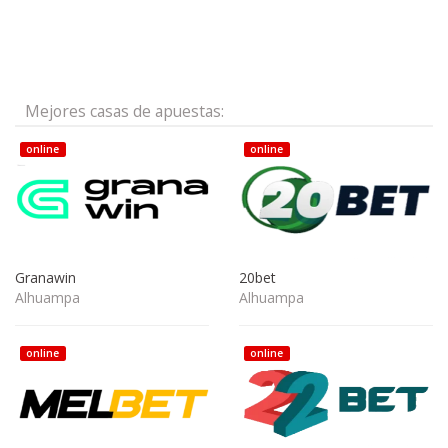
Mejores casas de apuestas:
online
online
Granawin
20bet
Alhuampa
Alhuampa
online
online