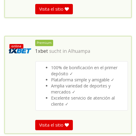
Visita el sitio
Premium
online
1xbet
sucht in
Alhuampa
100% de bonificación en el primer
depósito ✓
Plataforma simple y amigable ✓
Amplia variedad de deportes y
mercados ✓
Excelente servicio de atención al
cliente ✓
Visita el sitio