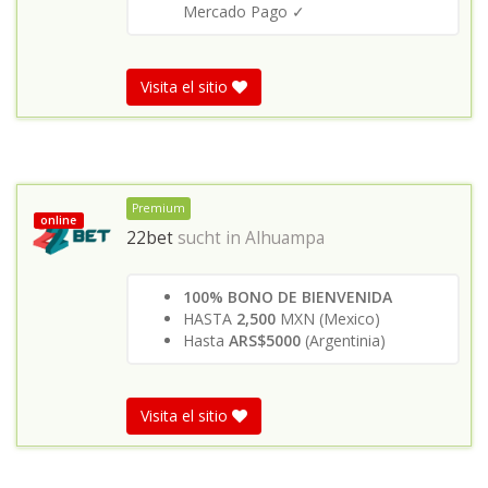
Mercado Pago ✓
Visita el sitio
Premium
online
22bet
sucht in
Alhuampa
100% BONO DE BIENVENIDA
HASTA
2,500
MXN (Mexico)
Hasta
ARS$5000
(Argentinia)
Visita el sitio