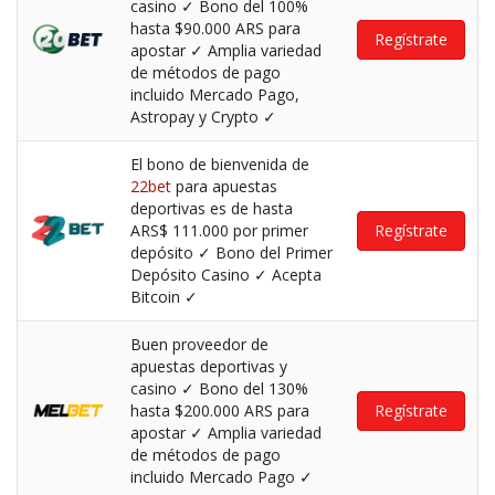
casino ✓ Bono del 100%
hasta $90.000 ARS para
Regístrate
apostar ✓ Amplia variedad
de métodos de pago
incluido Mercado Pago,
Astropay y Crypto ✓
El bono de bienvenida de
22bet
para apuestas
deportivas es de hasta
ARS$ 111.000 por primer
Regístrate
depósito ✓ Bono del Primer
Depósito Casino ✓ Acepta
Bitcoin ✓
Buen proveedor de
apuestas deportivas y
casino ✓ Bono del 130%
hasta $200.000 ARS para
Regístrate
apostar ✓ Amplia variedad
de métodos de pago
incluido Mercado Pago ✓