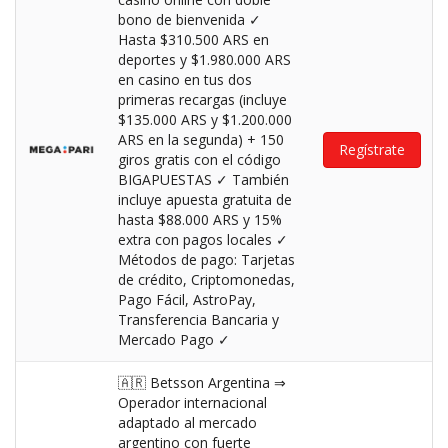
bono de bienvenida ✓
Hasta $310.500 ARS en
deportes y $1.980.000 ARS
en casino en tus dos
primeras recargas (incluye
$135.000 ARS y $1.200.000
ARS en la segunda) + 150
Regístrate
giros gratis con el código
BIGAPUESTAS ✓ También
incluye apuesta gratuita de
hasta $88.000 ARS y 15%
extra con pagos locales ✓
Métodos de pago: Tarjetas
de crédito, Criptomonedas,
Pago Fácil, AstroPay,
Transferencia Bancaria y
Mercado Pago ✓
🇦🇷 Betsson Argentina ⇒
Operador internacional
adaptado al mercado
argentino con fuerte