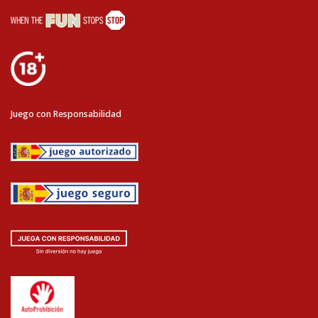
Juego con Responsabilidad