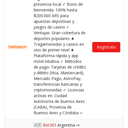
presencia local ✓ Bono de
bienvenida: 100% hasta
$200.000 ARS para
apuestas deportivas y
juegos de casino ✓
Ventajas: Gran cobertura de
deportes populares ★
Tragamonedas y casino en
Regístrate
vivo de primer nivel ★
Plataforma rápida y app
móvil intuitiva ✓ Métodos
de pago: Tarjetas de crédito
y débito (Visa, Mastercard),
Mercado Pago, AstroPay,
transferencias bancarias y
criptomonedas ✓ Licencias
activas en: Ciudad
Autónoma de Buenos Aires
(CABA), Provincia de
Buenos Aires y Córdoba ✓
🇦🇷
Bet365
Argentina ⇒