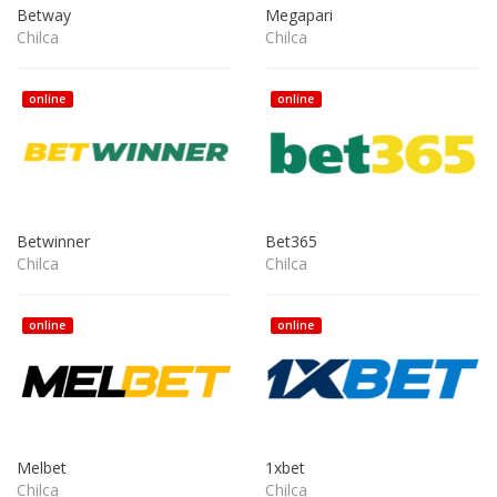
Betway
Megapari
Chilca
Chilca
online
online
Betwinner
Bet365
Chilca
Chilca
online
online
Melbet
1xbet
Chilca
Chilca