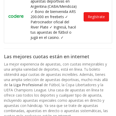
apuestas deportivas en
Argentina (CABA/Mendoza)
✓ Bono de bienvenida ARS
200.000 en freebets ✓
Regístrate
Patrocinador oficial del
River Plate ✓ Ingresá, hacé
tus apuestas de fútbol o
jugá en el casino. ✓
Las mejores cuotas están en internet
La mejor experiencia de apuestas, con cuotas inmejorables y
una amplia variedad de deportes, está en línea. Tu boleto
obtendrá aquí cuotas de apuestas increíbles. Además, tienes
una amplia selección de apuestas deportivas, mucho más allá
de
la Liga Profesional
de Fútbol, la Copa Libertadores y la
UEFA Champions League. Una casa de apuestas en línea te
ofrece casi todos los deportes y cualquier tipo de apuesta,
incluyendo apuestas especiales como apuestas en directo y
apuestas con hándicap. Ya sea que se trate de apuestas
combinadas, apuestas en directo o apuestas sistemáticas, las
cuotas más exclusivas están en internet.