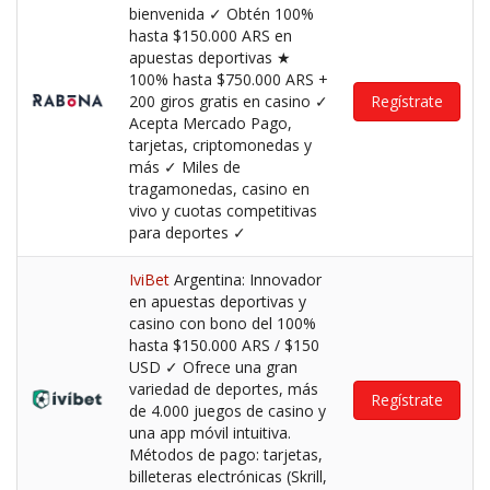
bienvenida ✓ Obtén 100%
hasta $150.000 ARS en
apuestas deportivas ★
100% hasta $750.000 ARS +
200 giros gratis en casino ✓
Regístrate
Acepta Mercado Pago,
tarjetas, criptomonedas y
más ✓ Miles de
tragamonedas, casino en
vivo y cuotas competitivas
para deportes ✓
IviBet
Argentina: Innovador
en apuestas deportivas y
casino con bono del 100%
hasta $150.000 ARS / $150
USD ✓ Ofrece una gran
variedad de deportes, más
Regístrate
de 4.000 juegos de casino y
una app móvil intuitiva.
Métodos de pago: tarjetas,
billeteras electrónicas (Skrill,