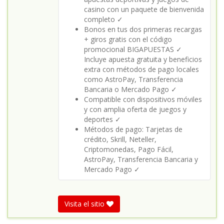
casino con un paquete de bienvenida
completo ✓
Bonos en tus dos primeras recargas
+ giros gratis con el código
promocional BIGAPUESTAS ✓
Incluye apuesta gratuita y beneficios
extra con métodos de pago locales
como AstroPay, Transferencia
Bancaria o Mercado Pago ✓
Compatible con dispositivos móviles
y con amplia oferta de juegos y
deportes ✓
Métodos de pago: Tarjetas de
crédito, Skrill, Neteller,
Criptomonedas, Pago Fácil,
AstroPay, Transferencia Bancaria y
Mercado Pago ✓
Visita el sitio