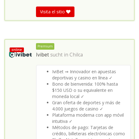
Visita el sitio
Premium
online
Ivibet
sucht in
Chilca
IviBet ⇒ Innovador en apuestas
deportivas y casino en línea ✓
Bono de bienvenida: 100% hasta
$150 USD o su equivalente en
moneda local ✓
Gran oferta de deportes y más de
4.000 juegos de casino ✓
Plataforma moderna con app móvil
intuitiva ✓
Métodos de pago: Tarjetas de
crédito, billeteras electrónicas como