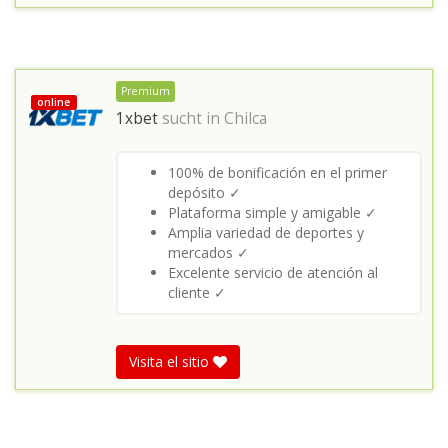
Premium
online
1xbet
sucht in
Chilca
100% de bonificación en el primer
depósito ✓
Plataforma simple y amigable ✓
Amplia variedad de deportes y
mercados ✓
Excelente servicio de atención al
cliente ✓
Visita el sitio