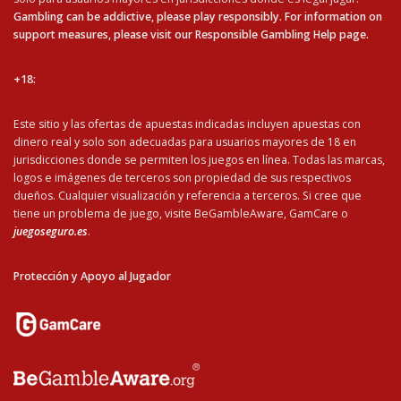
Gambling can be addictive, please play responsibly. For information on
support measures, please visit our Responsible Gambling Help page.
+18:
Este sitio y las ofertas de apuestas indicadas incluyen apuestas con
dinero real y solo son adecuadas para usuarios mayores de 18 en
jurisdicciones donde se permiten los juegos en línea. Todas las marcas,
logos e imágenes de terceros son propiedad de sus respectivos
dueños. Cualquier visualización y referencia a terceros. Si cree que
tiene un problema de juego, visite BeGambleAware, GamCare o
juegoseguro.es
.
Protección y Apoyo al Jugador