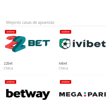
Mejores casas de apuestas:
online
online
22bet
Ivibet
Chilca
Chilca
online
online