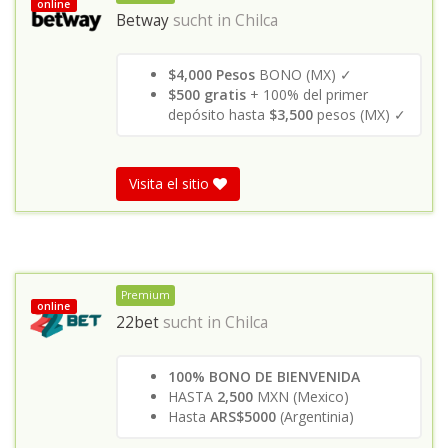
online
Betway
sucht in
Chilca
$4,000 Pesos
BONO (MX) ✓
$500 gratis
+ 100% del primer
depósito hasta
$3,500
pesos (MX) ✓
Visita el sitio
Premium
online
22bet
sucht in
Chilca
100% BONO DE BIENVENIDA
HASTA
2,500
MXN (Mexico)
Hasta
ARS$5000
(Argentinia)