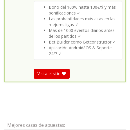
Bono del 100% hasta 130€/$ y más
bonificaciones ✓
Las probabilidades más altas en las
mejores ligas ✓
Más de 1000 eventos diarios antes
de los partidos ✓
Bet Builder como Betconstructor ✓
Aplicación Android/iOS & Soporte
24/7 ✓
Visita el sitio
Mejores casas de apuestas: