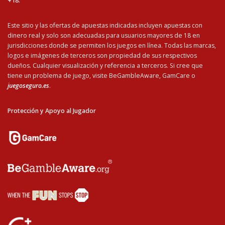
+18:
Este sitio y las ofertas de apuestas indicadas incluyen apuestas con
dinero real y solo son adecuadas para usuarios mayores de 18 en
jurisdicciones donde se permiten los juegos en línea. Todas las marcas,
logos e imágenes de terceros son propiedad de sus respectivos
dueños. Cualquier visualización y referencia a terceros. Si cree que
tiene un problema de juego, visite BeGambleAware, GamCare o
juegoseguro.es
.
Protección y Apoyo al Jugador