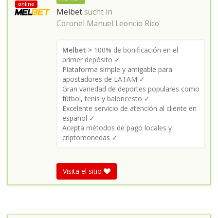
online
Melbet
sucht in
Coronel Manuel Leoncio Rico
Melbet >
100% de bonificación en el
primer depósito ✓
Plataforma simple y amigable para
apostadores de LATAM ✓
Gran variedad de deportes populares como
fútbol, tenis y baloncesto ✓
Excelente servicio de atención al cliente en
español ✓
Acepta métodos de pago locales y
criptomonedas ✓
Visita el sitio