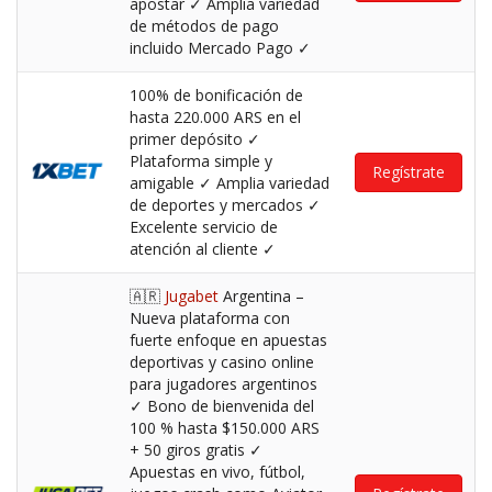
apostar ✓ Amplia variedad
de métodos de pago
incluido Mercado Pago ✓
100% de bonificación de
hasta 220.000 ARS en el
primer depósito ✓
Plataforma simple y
Regístrate
amigable ✓ Amplia variedad
de deportes y mercados ✓
Excelente servicio de
atención al cliente ✓
🇦🇷
Jugabet
Argentina –
Nueva plataforma con
fuerte enfoque en apuestas
deportivas y casino online
para jugadores argentinos
✓ Bono de bienvenida del
100 % hasta $150.000 ARS
+ 50 giros gratis ✓
Apuestas en vivo, fútbol,