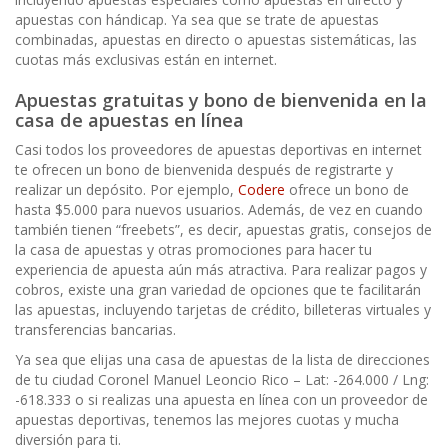
apuestas con hándicap. Ya sea que se trate de apuestas
combinadas, apuestas en directo o apuestas sistemáticas, las
cuotas más exclusivas están en internet.
Apuestas gratuitas y bono de bienvenida en la
casa de apuestas en línea
Casi todos los proveedores de apuestas deportivas en internet
te ofrecen un bono de bienvenida después de registrarte y
realizar un depósito. Por ejemplo,
Codere
ofrece un bono de
hasta $5.000 para nuevos usuarios. Además, de vez en cuando
también tienen “freebets”, es decir, apuestas gratis, consejos de
la casa de apuestas y otras promociones para hacer tu
experiencia de apuesta aún más atractiva. Para realizar pagos y
cobros, existe una gran variedad de opciones que te facilitarán
las apuestas, incluyendo tarjetas de crédito, billeteras virtuales y
transferencias bancarias.
Ya sea que elijas una casa de apuestas de la lista de direcciones
de tu ciudad Coronel Manuel Leoncio Rico – Lat: -264.000 / Lng:
-618.333 o si realizas una apuesta en línea con un proveedor de
apuestas deportivas, tenemos las mejores cuotas y mucha
diversión para ti.