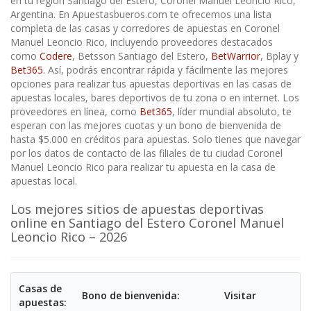
en tu región Santiago del Estero, Coronel Manuel Leoncio Rico,
Argentina. En Apuestasbueros.com te ofrecemos una lista
completa de las casas y corredores de apuestas en Coronel
Manuel Leoncio Rico, incluyendo proveedores destacados
como
Codere
, Betsson Santiago del Estero,
BetWarrior
, Bplay y
Bet365
. Así, podrás encontrar rápida y fácilmente las mejores
opciones para realizar tus apuestas deportivas en las casas de
apuestas locales, bares deportivos de tu zona o en internet. Los
proveedores en línea, como
Bet365
, líder mundial absoluto, te
esperan con las mejores cuotas y un bono de bienvenida de
hasta $5.000 en créditos para apuestas. Solo tienes que navegar
por los datos de contacto de las filiales de tu ciudad Coronel
Manuel Leoncio Rico para realizar tu apuesta en la casa de
apuestas local.
Los mejores sitios de apuestas deportivas
online en Santiago del Estero Coronel Manuel
Leoncio Rico – 2026
Casas de
Bono de bienvenida:
Visitar
apuestas: