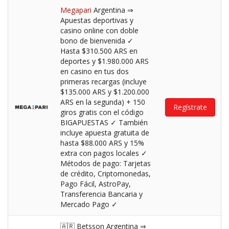
Megapari
Argentina ⇒
Apuestas deportivas y
casino online con doble
bono de bienvenida ✓
Hasta $310.500 ARS en
deportes y $1.980.000 ARS
en casino en tus dos
primeras recargas (incluye
$135.000 ARS y $1.200.000
ARS en la segunda) + 150
Regístrate
giros gratis con el código
BIGAPUESTAS ✓ También
incluye apuesta gratuita de
hasta $88.000 ARS y 15%
extra con pagos locales ✓
Métodos de pago: Tarjetas
de crédito, Criptomonedas,
Pago Fácil, AstroPay,
Transferencia Bancaria y
Mercado Pago ✓
🇦🇷 Betsson Argentina ⇒