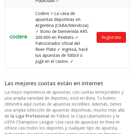
Publicidad ✅
Codere > La casa de
apuestas deportivas en
Argentina (CABA/Mendoza)
✓ Bono de bienvenida ARS
200.000 en freebets ✓
Regístrate
Patrocinador oficial del
River Plate ✓ Ingresá, hacé
tus apuestas de fútbol o
jugá en el casino. ✓
Las mejores cuotas están en internet
La mejor experiencia de apuestas, con cuotas inmejorables y
una amplia variedad de deportes, está en línea. Tu boleto
obtendrá aquí cuotas de apuestas increíbles. Además, tienes
una amplia selección de apuestas deportivas, mucho más allá
de
la Liga Profesional
de Fútbol, la Copa Libertadores y la
UEFA Champions League. Una casa de apuestas en línea te
ofrece casi todos los deportes y cualquier tipo de apuesta,
incluyendo apuestas especiales como apuestas en directo y