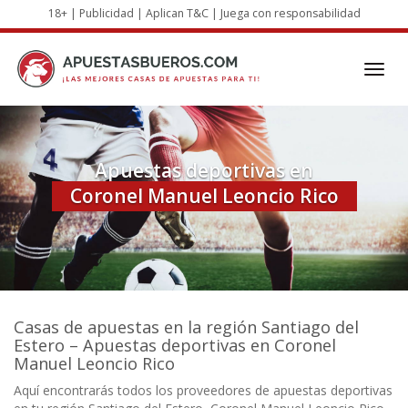
Skip
18+ | Publicidad | Aplican T&C | Juega con responsabilidad
to
main
content
Toggl
navig
Apuestas deportivas en
Coronel Manuel Leoncio Rico
Casas de apuestas en la región Santiago del
Estero – Apuestas deportivas en Coronel
Manuel Leoncio Rico
Aquí encontrarás todos los proveedores de apuestas deportivas