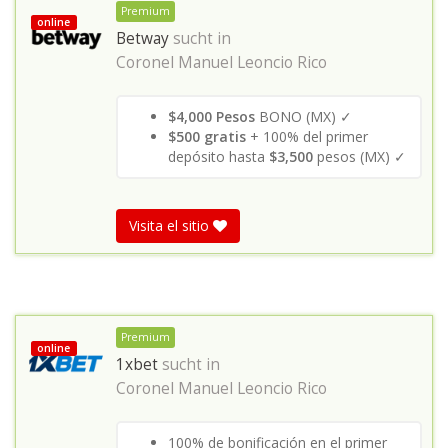
Premium
online
Betway
sucht in
Coronel Manuel Leoncio Rico
$4,000 Pesos
BONO (MX) ✓
$500 gratis
+ 100% del primer
depósito hasta
$3,500
pesos (MX) ✓
Visita el sitio
Premium
online
1xbet
sucht in
Coronel Manuel Leoncio Rico
100% de bonificación en el primer