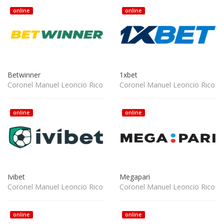
online
online
Betwinner
1xbet
Coronel Manuel Leoncio Rico
Coronel Manuel Leoncio Rico
online
online
Ivibet
Megapari
Coronel Manuel Leoncio Rico
Coronel Manuel Leoncio Rico
online
online