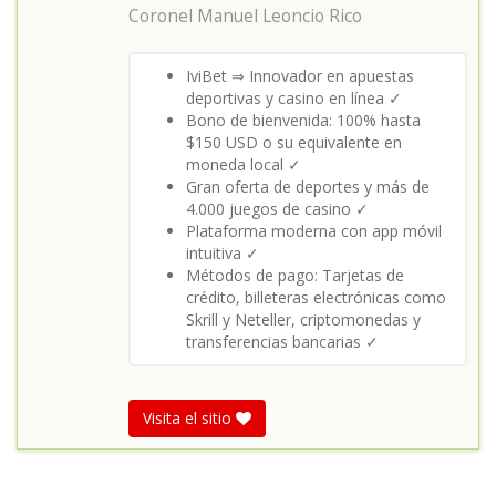
Coronel Manuel Leoncio Rico
IviBet ⇒ Innovador en apuestas
deportivas y casino en línea ✓
Bono de bienvenida: 100% hasta
$150 USD o su equivalente en
moneda local ✓
Gran oferta de deportes y más de
4.000 juegos de casino ✓
Plataforma moderna con app móvil
intuitiva ✓
Métodos de pago: Tarjetas de
crédito, billeteras electrónicas como
Skrill y Neteller, criptomonedas y
transferencias bancarias ✓
Visita el sitio