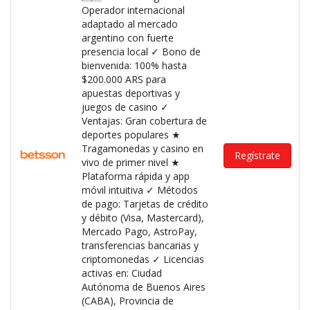
Operador internacional
adaptado al mercado
argentino con fuerte
presencia local ✓ Bono de
bienvenida: 100% hasta
$200.000 ARS para
apuestas deportivas y
juegos de casino ✓
Ventajas: Gran cobertura de
deportes populares ★
Tragamonedas y casino en
Regístrate
vivo de primer nivel ★
Plataforma rápida y app
móvil intuitiva ✓ Métodos
de pago: Tarjetas de crédito
y débito (Visa, Mastercard),
Mercado Pago, AstroPay,
transferencias bancarias y
criptomonedas ✓ Licencias
activas en: Ciudad
Autónoma de Buenos Aires
(CABA), Provincia de