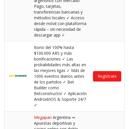
argentinos con Mercado
Pago, tarjetas,
transferencias bancarias y
métodos locales ✓ Acceso
desde móvil con plataforma
rápida – sin necesidad de
descargar app ✓
Bono del 100% hasta
$100.000 ARS y más
bonificaciones ✓ Las
probabilidades más altas en
las mejores ligas ✓ Más de
1000 eventos diarios antes
Regístrate
de los partidos ✓ Bet
Builder como
Betconstructor ✓ Aplicación
Android/iOS & Soporte 24/7
✓
Megapari
Argentina ⇒
Apuestas deportivas y
casino online con doble