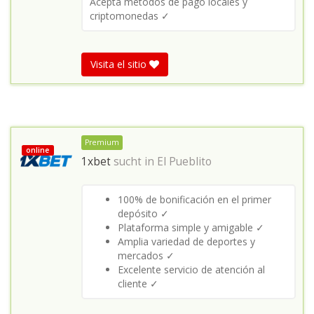
Acepta métodos de pago locales y
criptomonedas ✓
Visita el sitio
Premium
online
1xbet
sucht in
El Pueblito
100% de bonificación en el primer
depósito ✓
Plataforma simple y amigable ✓
Amplia variedad de deportes y
mercados ✓
Excelente servicio de atención al
cliente ✓