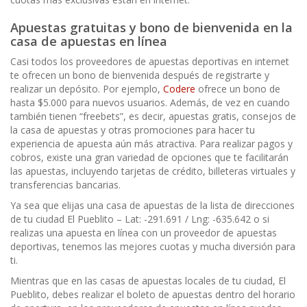
Apuestas gratuitas y bono de bienvenida en la
casa de apuestas en línea
Casi todos los proveedores de apuestas deportivas en internet
te ofrecen un bono de bienvenida después de registrarte y
realizar un depósito. Por ejemplo,
Codere
ofrece un bono de
hasta $5.000 para nuevos usuarios. Además, de vez en cuando
también tienen “freebets”, es decir, apuestas gratis, consejos de
la casa de apuestas y otras promociones para hacer tu
experiencia de apuesta aún más atractiva. Para realizar pagos y
cobros, existe una gran variedad de opciones que te facilitarán
las apuestas, incluyendo tarjetas de crédito, billeteras virtuales y
transferencias bancarias.
Ya sea que elijas una casa de apuestas de la lista de direcciones
de tu ciudad El Pueblito – Lat: -291.691 / Lng: -635.642 o si
realizas una apuesta en línea con un proveedor de apuestas
deportivas, tenemos las mejores cuotas y mucha diversión para
ti.
Mientras que en las casas de apuestas locales de tu ciudad, El
Pueblito, debes realizar el boleto de apuestas dentro del horario