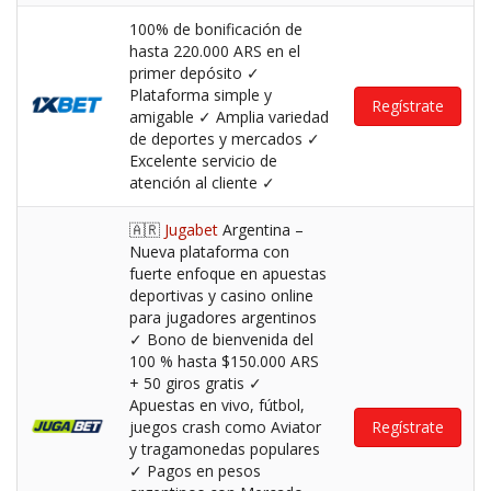
100% de bonificación de
hasta 220.000 ARS en el
primer depósito ✓
Plataforma simple y
Regístrate
amigable ✓ Amplia variedad
de deportes y mercados ✓
Excelente servicio de
atención al cliente ✓
🇦🇷
Jugabet
Argentina –
Nueva plataforma con
fuerte enfoque en apuestas
deportivas y casino online
para jugadores argentinos
✓ Bono de bienvenida del
100 % hasta $150.000 ARS
+ 50 giros gratis ✓
Apuestas en vivo, fútbol,
juegos crash como Aviator
Regístrate
y tragamonedas populares
✓ Pagos en pesos