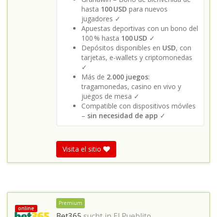
hasta
100 USD
para nuevos
jugadores ✓
Apuestas deportivas con un bono del
100 % hasta
100 USD
✓
Depósitos disponibles en
USD
, con
tarjetas, e-wallets y criptomonedas
✓
Más de
2.000 juegos
:
tragamonedas, casino en vivo y
juegos de mesa ✓
Compatible con dispositivos móviles
–
sin necesidad de app
✓
Visita el sitio
Premium
online
Bet365
sucht in
El Pueblito