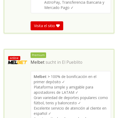
AstroPay, Transferencia Bancaria y
Mercado Pago ✓
Visita el sitio
Premium
online
Melbet
sucht in
El Pueblito
Melbet >
100% de bonificación en el
primer depósito ✓
Plataforma simple y amigable para
apostadores de LATAM ✓
Gran variedad de deportes populares como
fútbol, tenis y baloncesto ✓
Excelente servicio de atención al cliente en
español ✓