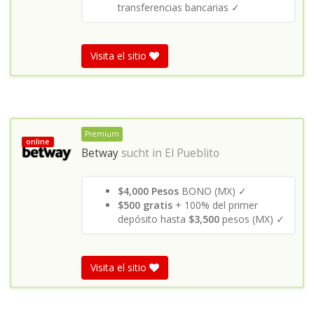
transferencias bancarias ✓
Visita el sitio
Premium
online
Betway
sucht in
El Pueblito
$4,000 Pesos
BONO (MX) ✓
$500 gratis
+ 100% del primer
depósito hasta
$3,500
pesos (MX) ✓
Visita el sitio