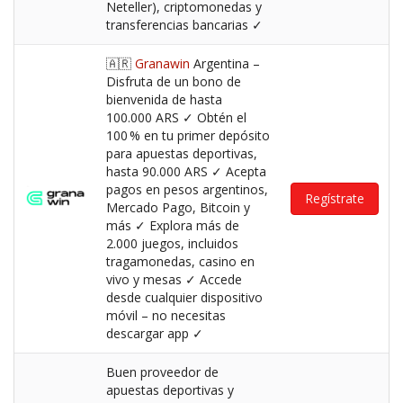
Neteller), criptomonedas y
transferencias bancarias ✓
🇦🇷
Granawin
Argentina –
Disfruta de un bono de
bienvenida de hasta
100.000 ARS ✓ Obtén el
100 % en tu primer depósito
para apuestas deportivas,
hasta 90.000 ARS ✓ Acepta
pagos en pesos argentinos,
Regístrate
Mercado Pago, Bitcoin y
más ✓ Explora más de
2.000 juegos, incluidos
tragamonedas, casino en
vivo y mesas ✓ Accede
desde cualquier dispositivo
móvil – no necesitas
descargar app ✓
Buen proveedor de
apuestas deportivas y