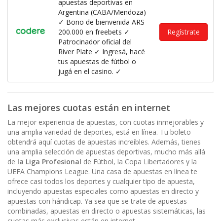
apuestas deportivas en
Argentina (CABA/Mendoza)
✓ Bono de bienvenida ARS
200.000 en freebets ✓
Regístrate
Patrocinador oficial del
River Plate ✓ Ingresá, hacé
tus apuestas de fútbol o
jugá en el casino. ✓
Las mejores cuotas están en internet
La mejor experiencia de apuestas, con cuotas inmejorables y
una amplia variedad de deportes, está en línea. Tu boleto
obtendrá aquí cuotas de apuestas increíbles. Además, tienes
una amplia selección de apuestas deportivas, mucho más allá
de
la Liga Profesional
de Fútbol, la Copa Libertadores y la
UEFA Champions League. Una casa de apuestas en línea te
ofrece casi todos los deportes y cualquier tipo de apuesta,
incluyendo apuestas especiales como apuestas en directo y
apuestas con hándicap. Ya sea que se trate de apuestas
combinadas, apuestas en directo o apuestas sistemáticas, las
cuotas más exclusivas están en internet.