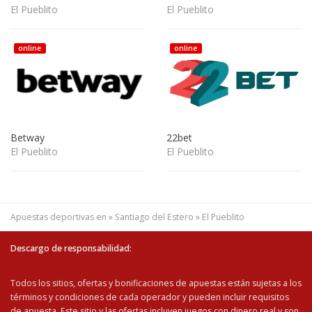
El Pueblito
El Pueblito
online
online
Betway
22bet
El Pueblito
El Pueblito
Apuestas deportivas en
»
Santiago del Estero
»
El Pueblito
Descargo de responsabilidad:
Todos los sitios, ofertas y bonificaciones de apuestas están sujetas a los
términos y condiciones de cada operador y pueden incluir requisitos
de apuesta. Este sitio y las ofertas incluyen juegos con dinero real y son