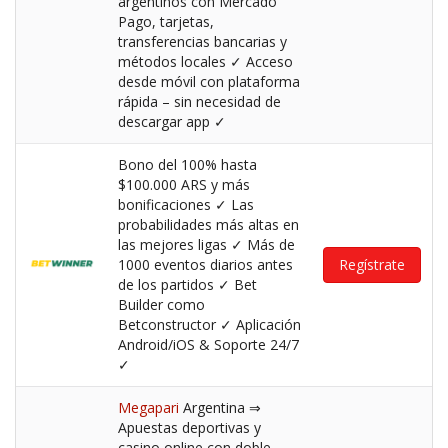
argentinos con Mercado
Pago, tarjetas,
transferencias bancarias y
métodos locales ✓ Acceso
desde móvil con plataforma
rápida – sin necesidad de
descargar app ✓
Bono del 100% hasta
$100.000 ARS y más
bonificaciones ✓ Las
probabilidades más altas en
las mejores ligas ✓ Más de
1000 eventos diarios antes
Regístrate
de los partidos ✓ Bet
Builder como
Betconstructor ✓ Aplicación
Android/iOS & Soporte 24/7
✓
Megapari
Argentina ⇒
Apuestas deportivas y
casino online con doble