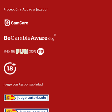
Protección y Apoyo al Jugador
Juego con Responsabilidad