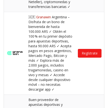
Neteller), criptomonedas y
transferencias bancarias ✓
🇦🇷
Granawin
Argentina –
Disfruta de un bono de
bienvenida de hasta
100.000 ARS ✓ Obtén el
100 % en tu primer depósito
para apuestas deportivas,
hasta 90.000 ARS ✓ Acepta
pagos en pesos argentinos,
Regístrate
Mercado Pago, Bitcoin y
más ✓ Explora más de
2.000 juegos, incluidos
tragamonedas, casino en
vivo y mesas ✓ Accede
desde cualquier dispositivo
móvil – no necesitas
descargar app ✓
Buen proveedor de
apuestas deportivas y