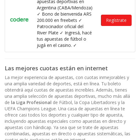
apuestas deportivas en
Argentina (CABA/Mendoza)
✓ Bono de bienvenida ARS
200.000 en freebets ✓
Regístrate
Patrocinador oficial del
River Plate ✓ Ingresá, hacé
tus apuestas de fútbol o
jugá en el casino. ✓
Las mejores cuotas están en internet
La mejor experiencia de apuestas, con cuotas inmejorables y
una amplia variedad de deportes, está en línea. Tu boleto
obtendrá aquí cuotas de apuestas increíbles. Además, tienes
una amplia selección de apuestas deportivas, mucho más allá
de
la Liga Profesional
de Fútbol, la Copa Libertadores y la
UEFA Champions League. Una casa de apuestas en línea te
ofrece casi todos los deportes y cualquier tipo de apuesta,
incluyendo apuestas especiales como apuestas en directo y
apuestas con hándicap. Ya sea que se trate de apuestas
combinadas, apuestas en directo o apuestas sistemáticas, las
cuotas más exclusivas están en internet.