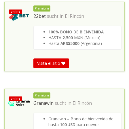
Premium
online
22bet
sucht in
El Rincón
100% BONO DE BIENVENIDA
HASTA
2,500
MXN (Mexico)
Hasta
ARS$5000
(Argentinia)
Visita el sitio
Premium
online
Granawin
sucht in
El Rincón
Granawin – Bono de bienvenida de
hasta
100 USD
para nuevos