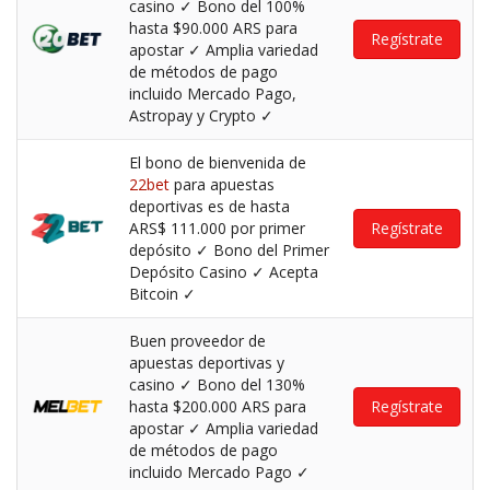
casino ✓ Bono del 100%
hasta $90.000 ARS para
Regístrate
apostar ✓ Amplia variedad
de métodos de pago
incluido Mercado Pago,
Astropay y Crypto ✓
El bono de bienvenida de
22bet
para apuestas
deportivas es de hasta
ARS$ 111.000 por primer
Regístrate
depósito ✓ Bono del Primer
Depósito Casino ✓ Acepta
Bitcoin ✓
Buen proveedor de
apuestas deportivas y
casino ✓ Bono del 130%
hasta $200.000 ARS para
Regístrate
apostar ✓ Amplia variedad
de métodos de pago
incluido Mercado Pago ✓