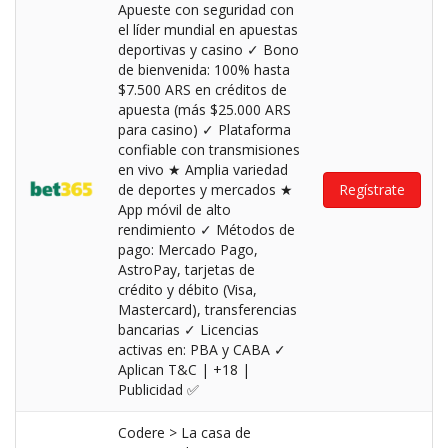
Apueste con seguridad con
el líder mundial en apuestas
deportivas y casino ✓ Bono
de bienvenida: 100% hasta
$7.500 ARS en créditos de
apuesta (más $25.000 ARS
para casino) ✓ Plataforma
confiable con transmisiones
en vivo ★ Amplia variedad
de deportes y mercados ★
Regístrate
App móvil de alto
rendimiento ✓ Métodos de
pago: Mercado Pago,
AstroPay, tarjetas de
crédito y débito (Visa,
Mastercard), transferencias
bancarias ✓ Licencias
activas en: PBA y CABA ✓
Aplican T&C | +18 |
Publicidad ✅
Codere > La casa de