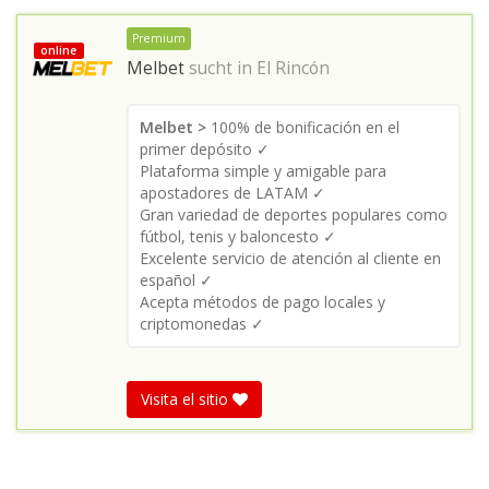
Premium
online
Melbet
sucht in
El Rincón
Melbet >
100% de bonificación en el
primer depósito ✓
Plataforma simple y amigable para
apostadores de LATAM ✓
Gran variedad de deportes populares como
fútbol, tenis y baloncesto ✓
Excelente servicio de atención al cliente en
español ✓
Acepta métodos de pago locales y
criptomonedas ✓
Visita el sitio