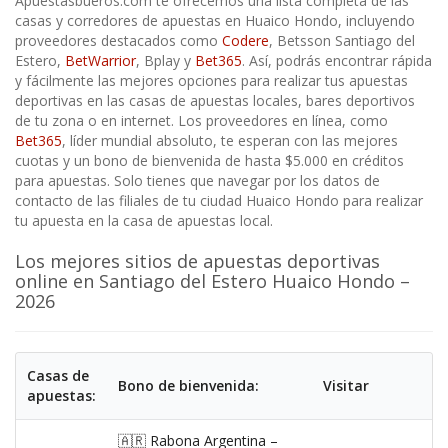
Apuestasbueros.com te ofrecemos una lista completa de las
casas y corredores de apuestas en Huaico Hondo, incluyendo
proveedores destacados como
Codere
, Betsson Santiago del
Estero,
BetWarrior
, Bplay y
Bet365
. Así, podrás encontrar rápida
y fácilmente las mejores opciones para realizar tus apuestas
deportivas en las casas de apuestas locales, bares deportivos
de tu zona o en internet. Los proveedores en línea, como
Bet365
, líder mundial absoluto, te esperan con las mejores
cuotas y un bono de bienvenida de hasta $5.000 en créditos
para apuestas. Solo tienes que navegar por los datos de
contacto de las filiales de tu ciudad Huaico Hondo para realizar
tu apuesta en la casa de apuestas local.
Los mejores sitios de apuestas deportivas
online en Santiago del Estero Huaico Hondo –
2026
Casas de
Bono de bienvenida:
Visitar
apuestas:
🇦🇷 Rabona Argentina –