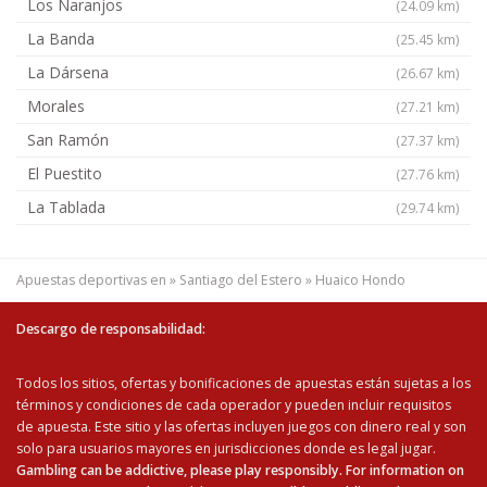
Los Naranjos
(24.09 km)
La Banda
(25.45 km)
La Dársena
(26.67 km)
Morales
(27.21 km)
San Ramón
(27.37 km)
El Puestito
(27.76 km)
La Tablada
(29.74 km)
Apuestas deportivas en
»
Santiago del Estero
»
Huaico Hondo
Descargo de responsabilidad:
Todos los sitios, ofertas y bonificaciones de apuestas están sujetas a los
términos y condiciones de cada operador y pueden incluir requisitos
de apuesta. Este sitio y las ofertas incluyen juegos con dinero real y son
solo para usuarios mayores en jurisdicciones donde es legal jugar.
Gambling can be addictive, please play responsibly. For information on