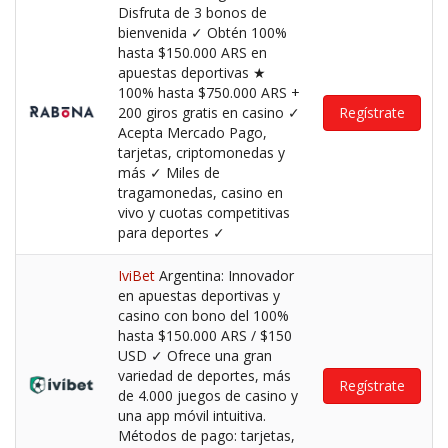
Disfruta de 3 bonos de
bienvenida ✓ Obtén 100%
hasta $150.000 ARS en
apuestas deportivas ★
100% hasta $750.000 ARS +
200 giros gratis en casino ✓
Regístrate
Acepta Mercado Pago,
tarjetas, criptomonedas y
más ✓ Miles de
tragamonedas, casino en
vivo y cuotas competitivas
para deportes ✓
IviBet
Argentina: Innovador
en apuestas deportivas y
casino con bono del 100%
hasta $150.000 ARS / $150
USD ✓ Ofrece una gran
variedad de deportes, más
Regístrate
de 4.000 juegos de casino y
una app móvil intuitiva.
Métodos de pago: tarjetas,