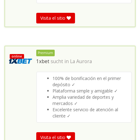
Visita el sitio
Premium
online
1xbet
sucht in
La Aurora
100% de bonificación en el primer
depósito ✓
Plataforma simple y amigable ✓
Amplia variedad de deportes y
mercados ✓
Excelente servicio de atención al
cliente ✓
Visita el sitio