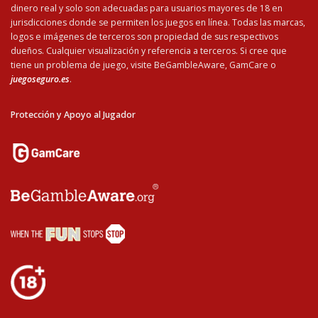
dinero real y solo son adecuadas para usuarios mayores de 18 en
jurisdicciones donde se permiten los juegos en línea. Todas las marcas,
logos e imágenes de terceros son propiedad de sus respectivos
dueños. Cualquier visualización y referencia a terceros. Si cree que
tiene un problema de juego, visite BeGambleAware, GamCare o
juegoseguro.es
.
Protección y Apoyo al Jugador