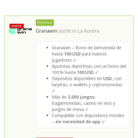
Premium
online
Granawin
sucht in
La Aurora
Granawin – Bono de bienvenida de
hasta
100 USD
para nuevos
jugadores ✓
Apuestas deportivas con un bono del
100 % hasta
100 USD
✓
Depósitos disponibles en
USD
, con
tarjetas, e-wallets y criptomonedas
✓
Más de
2.000 juegos
:
tragamonedas, casino en vivo y
juegos de mesa ✓
Compatible con dispositivos móviles
–
sin necesidad de app
✓