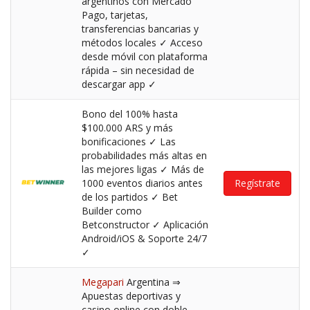
argentinos con Mercado
Pago, tarjetas,
transferencias bancarias y
métodos locales ✓ Acceso
desde móvil con plataforma
rápida – sin necesidad de
descargar app ✓
Bono del 100% hasta
$100.000 ARS y más
bonificaciones ✓ Las
probabilidades más altas en
las mejores ligas ✓ Más de
1000 eventos diarios antes
Regístrate
de los partidos ✓ Bet
Builder como
Betconstructor ✓ Aplicación
Android/iOS & Soporte 24/7
✓
Megapari
Argentina ⇒
Apuestas deportivas y
casino online con doble