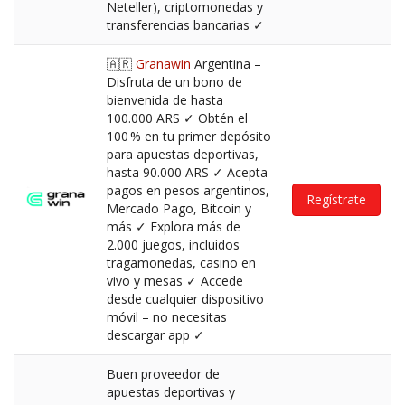
Neteller), criptomonedas y
transferencias bancarias ✓
🇦🇷
Granawin
Argentina –
Disfruta de un bono de
bienvenida de hasta
100.000 ARS ✓ Obtén el
100 % en tu primer depósito
para apuestas deportivas,
hasta 90.000 ARS ✓ Acepta
pagos en pesos argentinos,
Regístrate
Mercado Pago, Bitcoin y
más ✓ Explora más de
2.000 juegos, incluidos
tragamonedas, casino en
vivo y mesas ✓ Accede
desde cualquier dispositivo
móvil – no necesitas
descargar app ✓
Buen proveedor de
apuestas deportivas y