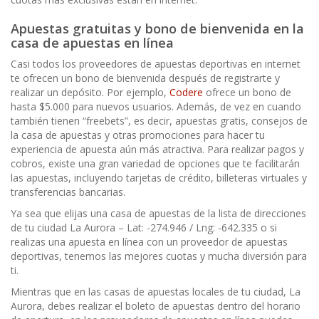
Apuestas gratuitas y bono de bienvenida en la
casa de apuestas en línea
Casi todos los proveedores de apuestas deportivas en internet
te ofrecen un bono de bienvenida después de registrarte y
realizar un depósito. Por ejemplo,
Codere
ofrece un bono de
hasta $5.000 para nuevos usuarios. Además, de vez en cuando
también tienen “freebets”, es decir, apuestas gratis, consejos de
la casa de apuestas y otras promociones para hacer tu
experiencia de apuesta aún más atractiva. Para realizar pagos y
cobros, existe una gran variedad de opciones que te facilitarán
las apuestas, incluyendo tarjetas de crédito, billeteras virtuales y
transferencias bancarias.
Ya sea que elijas una casa de apuestas de la lista de direcciones
de tu ciudad La Aurora – Lat: -274.946 / Lng: -642.335 o si
realizas una apuesta en línea con un proveedor de apuestas
deportivas, tenemos las mejores cuotas y mucha diversión para
ti.
Mientras que en las casas de apuestas locales de tu ciudad, La
Aurora, debes realizar el boleto de apuestas dentro del horario