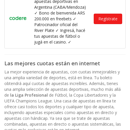
apuestas deportivas en
Argentina (CABA/Mendoza)
✓ Bono de bienvenida ARS
200.000 en freebets ✓
Regístrate
Patrocinador oficial del
River Plate ✓ Ingresá, hacé
tus apuestas de fútbol o
jugá en el casino. ✓
Las mejores cuotas están en internet
La mejor experiencia de apuestas, con cuotas inmejorables y
una amplia variedad de deportes, está en línea. Tu boleto
obtendrá aquí cuotas de apuestas increíbles. Además, tienes
una amplia selección de apuestas deportivas, mucho más allá
de
la Liga Profesional
de Fútbol, la Copa Libertadores y la
UEFA Champions League. Una casa de apuestas en línea te
ofrece casi todos los deportes y cualquier tipo de apuesta,
incluyendo apuestas especiales como apuestas en directo y
apuestas con hándicap. Ya sea que se trate de apuestas
combinadas, apuestas en directo o apuestas sistemáticas, las
cuotas más exclusivas están en internet.