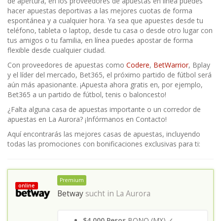
de apertura, en los proveedores de apuestas en línea puedes
hacer apuestas deportivas a las mejores cuotas de forma
espontánea y a cualquier hora. Ya sea que apuestes desde tu
teléfono, tableta o laptop, desde tu casa o desde otro lugar con
tus amigos o tu familia, en línea puedes apostar de forma
flexible desde cualquier ciudad.
Con proveedores de apuestas como
Codere
,
BetWarrior
, Bplay
y el líder del mercado, Bet365, el próximo partido de fútbol será
aún más apasionante. ¡Apuesta ahora gratis en, por ejemplo,
Bet365 a un partido de fútbol, tenis o baloncesto!
¿Falta alguna casa de apuestas importante o un corredor de
apuestas en La Aurora? ¡Infórmanos en Contacto!
Aquí encontrarás las mejores casas de apuestas, incluyendo
todas las promociones con bonificaciones exclusivas para ti:
Premium
online
Betway
sucht in
La Aurora
$4,000 Pesos
BONO (MX) ✓