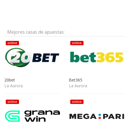
Mejores casas de apuestas:
online
online
20bet
Bet365
La Aurora
La Aurora
online
online