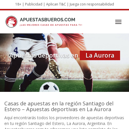
Skip
18+ | Publicidad | Aplican T&C | Juega con responsabilidad
to
main
content
Toggl
navig
Apuestas deportivas en
La Aurora
Casas de apuestas en la región Santiago del
Estero – Apuestas deportivas en La Aurora
Aquí encontrarás todos los proveedores de apuestas deportivas
en tu región Santiago del Estero, La Aurora, Argentina. En