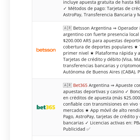
incluye apuesta gratuita de hasta $
✓ Métodos de pago: Tarjetas de créd
AstroPay, Transferencia Bancaria y
🇦🇷 Betsson Argentina ⇒ Operador 
argentino con fuerte presencia loca
$200.000 ARS para apuestas deportiv
cobertura de deportes populares ★ 
primer nivel ★ Plataforma rápida y 
Tarjetas de crédito y débito (Visa, 
transferencias bancarias y criptomo
Autónoma de Buenos Aires (CABA), P
🇦🇷
Bet365
Argentina ⇒ Apueste con
apuestas deportivas y casino ✓ Bon
en créditos de apuesta (más $25.000
confiable con transmisiones en vivo
mercados ★ App móvil de alto rend
Pago, AstroPay, tarjetas de crédito y
bancarias ✓ Licencias activas en: P
Publicidad ✅