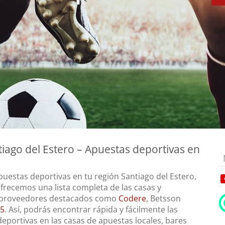
tiago del Estero – Apuestas deportivas en
uestas deportivas en tu región Santiago del Estero,
frecemos una lista completa de las casas y
do proveedores destacados como
Codere
, Betsson
65
. Así, podrás encontrar rápida y fácilmente las
eportivas en las casas de apuestas locales, bares