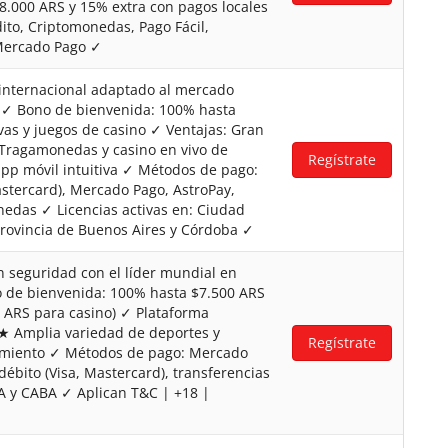
88.000 ARS y 15% extra con pagos locales
ito, Criptomonedas, Pago Fácil,
 Mercado Pago ✓
internacional adaptado al mercado
l ✓ Bono de bienvenida: 100% hasta
as y juegos de casino ✓ Ventajas: Gran
Tragamonedas y casino en vivo de
Regístrate
app móvil intuitiva ✓ Métodos de pago:
Mastercard), Mercado Pago, AstroPay,
nedas ✓ Licencias activas en: Ciudad
rovincia de Buenos Aires y Córdoba ✓
 seguridad con el líder mundial en
o de bienvenida: 100% hasta $7.500 ARS
 ARS para casino) ✓ Plataforma
 ★ Amplia variedad de deportes y
Regístrate
imiento ✓ Métodos de pago: Mercado
 débito (Visa, Mastercard), transferencias
BA y CABA ✓ Aplican T&C | +18 |