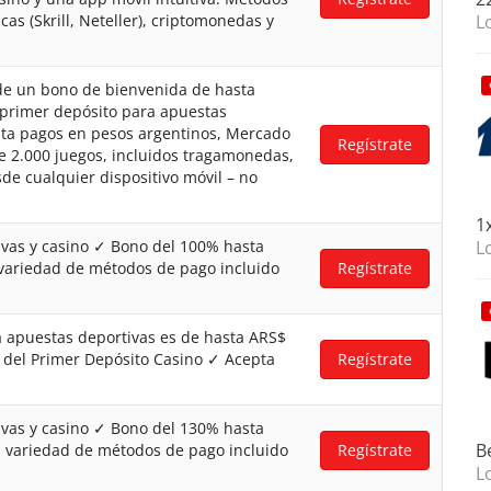
icas (Skrill, Neteller), criptomonedas y
Lo
de un bono de bienvenida de hasta
 primer depósito para apuestas
pta pagos en pesos argentinos, Mercado
Regístrate
e 2.000 juegos, incluidos tragamonedas,
de cualquier dispositivo móvil – no
1
vas y casino ✓ Bono del 100% hasta
Lo
variedad de métodos de pago incluido
Regístrate
 apuestas deportivas es de hasta ARS$
 del Primer Depósito Casino ✓ Acepta
Regístrate
vas y casino ✓ Bono del 130% hasta
B
 variedad de métodos de pago incluido
Regístrate
Lo