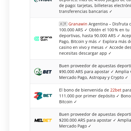
de pago: tarjetas, billeteras electrón
transferencias bancarias ✓
🇦🇷
Granawin
Argentina – Disfruta 
100.000 ARS ✓ Obtén el 100 % en tu
deportivas, hasta 90.000 ARS ✓ Ace
Pago, Bitcoin y más ✓ Explora más d
casino en vivo y mesas ✓ Accede des
necesitas descargar app ✓
Buen proveedor de apuestas deporti
$90.000 ARS para apostar ✓ Amplia 
Mercado Pago, Astropay y Crypto ✓
El bono de bienvenida de
22bet
para
111.000 por primer depósito ✓ Bono
Bitcoin ✓
Buen proveedor de apuestas deporti
$200.000 ARS para apostar ✓ Amplia
Mercado Pago ✓