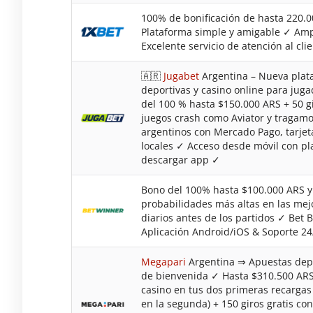
100% de bonificación de hasta 220.0
Plataforma simple y amigable ✓ Amp
Excelente servicio de atención al cli
🇦🇷
Jugabet
Argentina – Nueva plat
deportivas y casino online para jug
del 100 % hasta $150.000 ARS + 50 gi
juegos crash como Aviator y tragam
argentinos con Mercado Pago, tarjet
locales ✓ Acceso desde móvil con pl
descargar app ✓
Bono del 100% hasta $100.000 ARS y
probabilidades más altas en las mej
diarios antes de los partidos ✓ Bet
Aplicación Android/iOS & Soporte 24
Megapari
Argentina ⇒ Apuestas depo
de bienvenida ✓ Hasta $310.500 ARS
casino en tus dos primeras recargas
en la segunda) + 150 giros gratis c