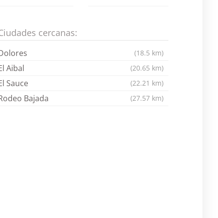
Ciudades cercanas:
Dolores
(18.5 km)
El Aibal
(20.65 km)
El Sauce
(22.21 km)
Rodeo Bajada
(27.57 km)