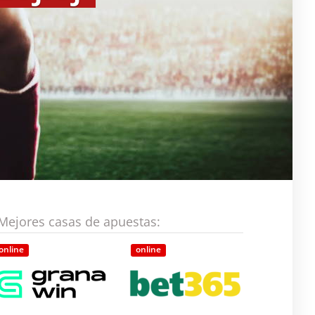
Mejores casas de apuestas:
online
online