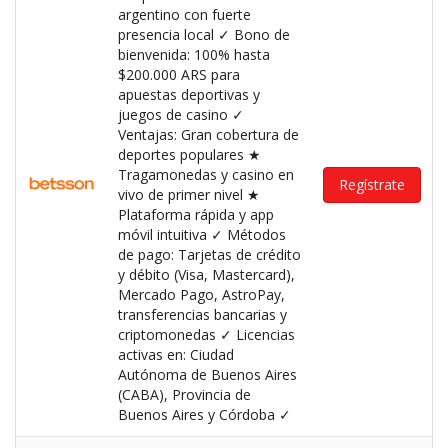
argentino con fuerte
presencia local ✓ Bono de
bienvenida: 100% hasta
$200.000 ARS para
apuestas deportivas y
juegos de casino ✓
Ventajas: Gran cobertura de
deportes populares ★
Tragamonedas y casino en
Regístrate
vivo de primer nivel ★
Plataforma rápida y app
móvil intuitiva ✓ Métodos
de pago: Tarjetas de crédito
y débito (Visa, Mastercard),
Mercado Pago, AstroPay,
transferencias bancarias y
criptomonedas ✓ Licencias
activas en: Ciudad
Autónoma de Buenos Aires
(CABA), Provincia de
Buenos Aires y Córdoba ✓