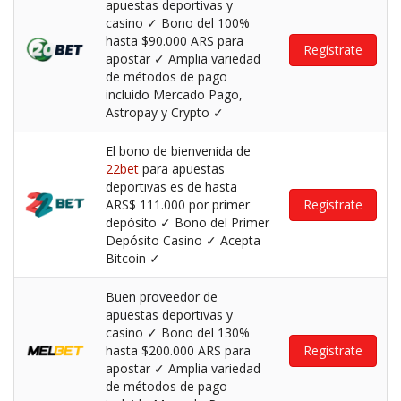
apuestas deportivas y
casino ✓ Bono del 100%
hasta $90.000 ARS para
Regístrate
apostar ✓ Amplia variedad
de métodos de pago
incluido Mercado Pago,
Astropay y Crypto ✓
El bono de bienvenida de
22bet
para apuestas
deportivas es de hasta
ARS$ 111.000 por primer
Regístrate
depósito ✓ Bono del Primer
Depósito Casino ✓ Acepta
Bitcoin ✓
Buen proveedor de
apuestas deportivas y
casino ✓ Bono del 130%
hasta $200.000 ARS para
Regístrate
apostar ✓ Amplia variedad
de métodos de pago