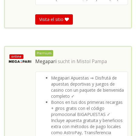
Visita el sitio
Premium
online
Megapari
sucht in
Mistol Pampa
Megapari Apuestas ⇒ Disfrutá de
apuestas deportivas y juegos de
casino con un paquete de bienvenida
completo ✓
Bonos en tus dos primeras recargas
+ giros gratis con el código
promocional BIGAPUESTAS ✓
Incluye apuesta gratuita y beneficios
extra con métodos de pago locales
como AstroPay, Transferencia