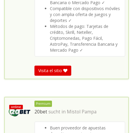
Bancaria o Mercado Pago ✓
Compatible con dispositivos móviles
y con amplia oferta de juegos y
deportes ✓
Métodos de pago: Tarjetas de
crédito, Skrill, Neteller,
Criptomonedas, Pago Fácil,
AstroPay, Transferencia Bancaria y
Mercado Pago ✓
Visita el sitio
Premium
online
20bet
sucht in
Mistol Pampa
Buen proveedor de apuestas