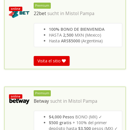
Premium
online
22bet
sucht in
Mistol Pampa
100% BONO DE BIENVENIDA
HASTA
2,500
MXN (Mexico)
Hasta
ARS$5000
(Argentinia)
Visita el sitio
Premium
online
Betway
sucht in
Mistol Pampa
$4,000 Pesos
BONO (MX) ✓
$500 gratis
+ 100% del primer
depósito hasta
$3,500
pesos (MX) ✓