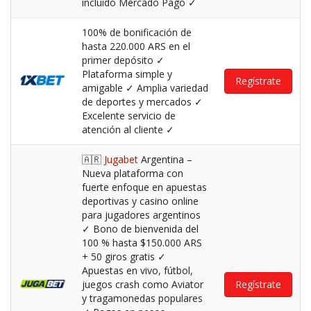
incluido Mercado Pago ✓
100% de bonificación de
hasta 220.000 ARS en el
primer depósito ✓
Plataforma simple y
Regístrate
amigable ✓ Amplia variedad
de deportes y mercados ✓
Excelente servicio de
atención al cliente ✓
🇦🇷
Jugabet
Argentina –
Nueva plataforma con
fuerte enfoque en apuestas
deportivas y casino online
para jugadores argentinos
✓ Bono de bienvenida del
100 % hasta $150.000 ARS
+ 50 giros gratis ✓
Apuestas en vivo, fútbol,
juegos crash como Aviator
Regístrate
y tragamonedas populares