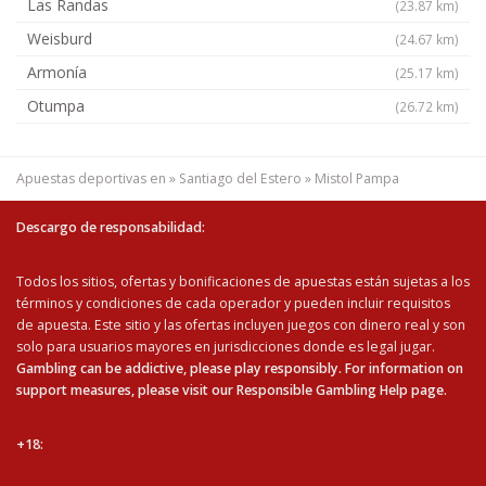
Las Randas
(23.87 km)
Weisburd
(24.67 km)
Armonía
(25.17 km)
Otumpa
(26.72 km)
Apuestas deportivas en
»
Santiago del Estero
»
Mistol Pampa
Descargo de responsabilidad:
Todos los sitios, ofertas y bonificaciones de apuestas están sujetas a los
términos y condiciones de cada operador y pueden incluir requisitos
de apuesta. Este sitio y las ofertas incluyen juegos con dinero real y son
solo para usuarios mayores en jurisdicciones donde es legal jugar.
Gambling can be addictive, please play responsibly. For information on
support measures, please visit our Responsible Gambling Help page.
+18: