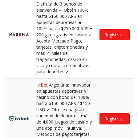
Disfruta de 3 bonos de
bienvenida ✓ Obtén 100%
hasta $150.000 ARS en
apuestas deportivas ★
100% hasta $750.000 ARS +
200 giros gratis en casino ✓
Regístrate
Acepta Mercado Pago,
tarjetas, criptomonedas y
más ✓ Miles de
tragamonedas, casino en
vivo y cuotas competitivas
para deportes ✓
IviBet
Argentina: Innovador
en apuestas deportivas y
casino con bono del 100%
hasta $150.000 ARS / $150
USD ✓ Ofrece una gran
variedad de deportes, más
Regístrate
de 4.000 juegos de casino y
una app móvil intuitiva.
Métodos de pago: tarjetas,