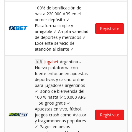
100% de bonificación de
hasta 220.000 ARS en el
primer depósito ✓
Plataforma simple y
Regístrate
amigable ✓ Amplia variedad
de deportes y mercados ✓
Excelente servicio de
atención al cliente ✓
🇦🇷
Jugabet
Argentina –
Nueva plataforma con
fuerte enfoque en apuestas
deportivas y casino online
para jugadores argentinos
✓ Bono de bienvenida del
100 % hasta $150.000 ARS
+ 50 giros gratis ✓
Apuestas en vivo, fútbol,
juegos crash como Aviator
Regístrate
y tragamonedas populares
✓ Pagos en pesos