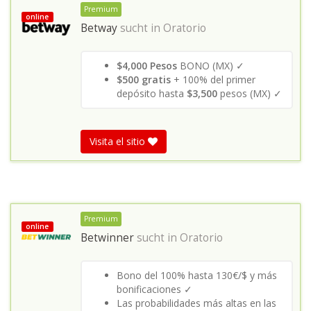
Premium
online
Betway
sucht in
Oratorio
$4,000 Pesos
BONO (MX) ✓
$500 gratis
+ 100% del primer
depósito hasta
$3,500
pesos (MX) ✓
Visita el sitio
Premium
online
Betwinner
sucht in
Oratorio
Bono del 100% hasta 130€/$ y más
bonificaciones ✓
Las probabilidades más altas en las