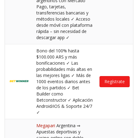
argentinos con Mercado
Pago, tarjetas,
transferencias bancarias y
métodos locales ✓ Acceso
desde móvil con plataforma
rápida – sin necesidad de
descargar app ✓
Bono del 100% hasta
$100.000 ARS y más
bonificaciones ✓ Las
probabilidades más altas en
las mejores ligas ✓ Más de
1000 eventos diarios antes
Regístrate
de los partidos ✓ Bet
Builder como
Betconstructor ✓ Aplicación
Android/iOS & Soporte 24/7
✓
Megapari
Argentina ⇒
Apuestas deportivas y
casino online con doble