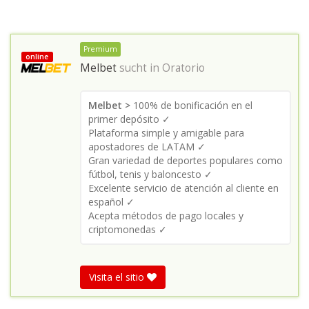
Premium
online
Melbet
sucht in
Oratorio
Melbet >
100% de bonificación en el
primer depósito ✓
Plataforma simple y amigable para
apostadores de LATAM ✓
Gran variedad de deportes populares como
fútbol, tenis y baloncesto ✓
Excelente servicio de atención al cliente en
español ✓
Acepta métodos de pago locales y
criptomonedas ✓
Visita el sitio