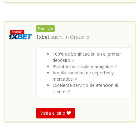
Premium
online
1xbet
sucht in
Oratorio
100% de bonificación en el primer
depósito ✓
Plataforma simple y amigable ✓
Amplia variedad de deportes y
mercados ✓
Excelente servicio de atención al
cliente ✓
Visita el sitio