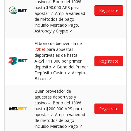
casino ✓ Bono del 100%
hasta $90.000 ARS para
Regístrate
apostar ✓ Amplia variedad
de métodos de pago
incluido Mercado Pago,
Astropay y Crypto ✓
El bono de bienvenida de
22bet
para apuestas
deportivas es de hasta
ARS$ 111.000 por primer
Regístrate
depósito ✓ Bono del Primer
Depósito Casino ✓ Acepta
Bitcoin ✓
Buen proveedor de
apuestas deportivas y
casino ✓ Bono del 130%
hasta $200.000 ARS para
Regístrate
apostar ✓ Amplia variedad
de métodos de pago
incluido Mercado Pago ✓