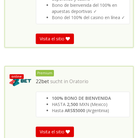
Bono de bienvenida del 100% en
apuestas deportivas ✓
Bono del 100% del casino en línea ✓
Visita el sitio
Premium
online
22bet
sucht in
Oratorio
100% BONO DE BIENVENIDA
HASTA
2,500
MXN (Mexico)
Hasta
ARS$5000
(Argentinia)
Visita el sitio