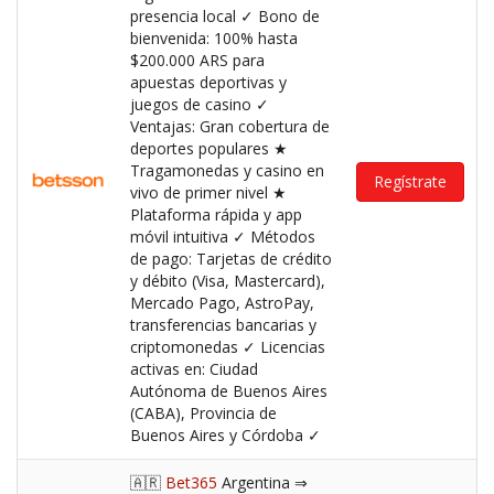
presencia local ✓ Bono de
bienvenida: 100% hasta
$200.000 ARS para
apuestas deportivas y
juegos de casino ✓
Ventajas: Gran cobertura de
deportes populares ★
Tragamonedas y casino en
Regístrate
vivo de primer nivel ★
Plataforma rápida y app
móvil intuitiva ✓ Métodos
de pago: Tarjetas de crédito
y débito (Visa, Mastercard),
Mercado Pago, AstroPay,
transferencias bancarias y
criptomonedas ✓ Licencias
activas en: Ciudad
Autónoma de Buenos Aires
(CABA), Provincia de
Buenos Aires y Córdoba ✓
🇦🇷
Bet365
Argentina ⇒