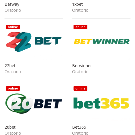
Betway
1xbet
Oratorio
Oratorio
online
online
22bet
Betwinner
Oratorio
Oratorio
online
online
20bet
Bet365
Oratorio
Oratorio