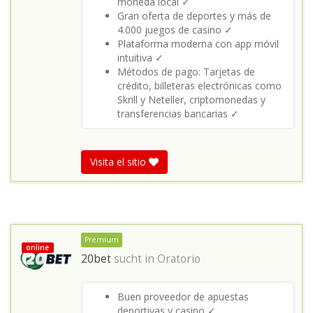
moneda local ✓
Gran oferta de deportes y más de
4.000 juegos de casino ✓
Plataforma moderna con app móvil
intuitiva ✓
Métodos de pago: Tarjetas de
crédito, billeteras electrónicas como
Skrill y Neteller, criptomonedas y
transferencias bancarias ✓
Visita el sitio
Premium
online
20bet
sucht in
Oratorio
Buen proveedor de apuestas
deportivas y casino ✓