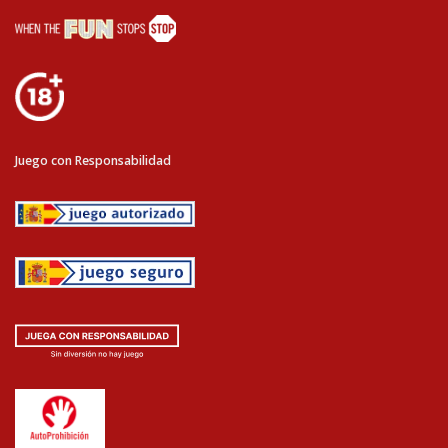
Juego con Responsabilidad