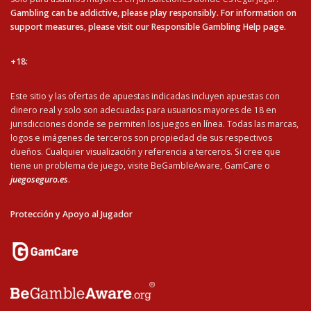
Gambling can be addictive, please play responsibly. For information on
support measures, please visit our Responsible Gambling Help page.
+18:
Este sitio y las ofertas de apuestas indicadas incluyen apuestas con
dinero real y solo son adecuadas para usuarios mayores de 18 en
jurisdicciones donde se permiten los juegos en línea. Todas las marcas,
logos e imágenes de terceros son propiedad de sus respectivos
dueños. Cualquier visualización y referencia a terceros. Si cree que
tiene un problema de juego, visite BeGambleAware, GamCare o
juegoseguro.es
.
Protección y Apoyo al Jugador