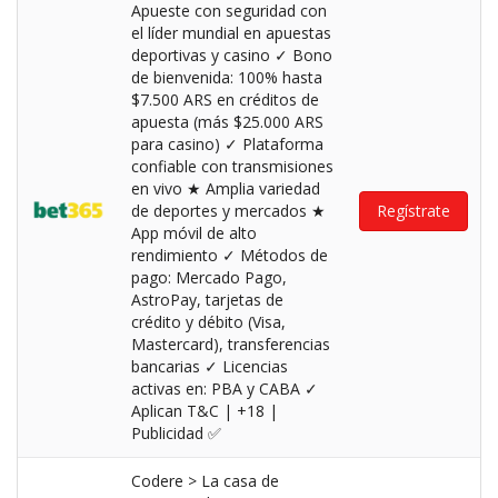
Apueste con seguridad con
el líder mundial en apuestas
deportivas y casino ✓ Bono
de bienvenida: 100% hasta
$7.500 ARS en créditos de
apuesta (más $25.000 ARS
para casino) ✓ Plataforma
confiable con transmisiones
en vivo ★ Amplia variedad
de deportes y mercados ★
Regístrate
App móvil de alto
rendimiento ✓ Métodos de
pago: Mercado Pago,
AstroPay, tarjetas de
crédito y débito (Visa,
Mastercard), transferencias
bancarias ✓ Licencias
activas en: PBA y CABA ✓
Aplican T&C | +18 |
Publicidad ✅
Codere > La casa de