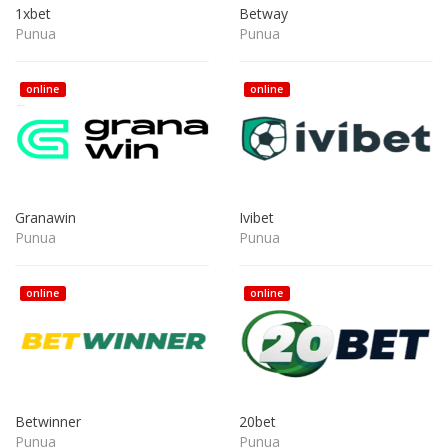
1xbet
Betway
Punua
Punua
online
online
Granawin
Ivibet
Punua
Punua
online
online
Betwinner
20bet
Punua
Punua