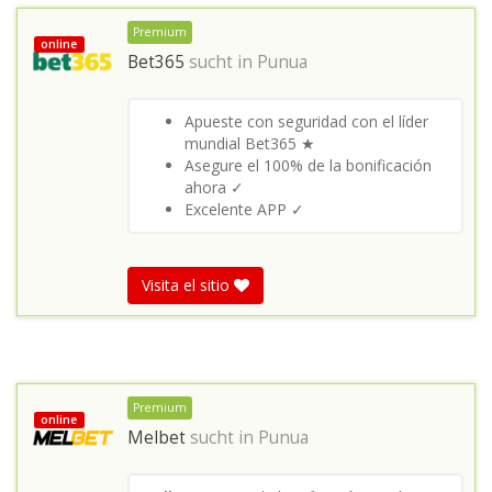
Premium
online
Bet365
sucht in
Punua
Apueste con seguridad con el líder
mundial Bet365 ★
Asegure el 100% de la bonificación
ahora ✓
Excelente APP ✓
Visita el sitio
Premium
online
Melbet
sucht in
Punua