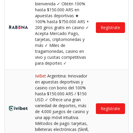
bienvenida ✓ Obtén 100%
hasta $150.000 ARS en
apuestas deportivas ★
100% hasta $750.000 ARS +
200 giros gratis en casino ✓
Regístrate
Acepta Mercado Pago,
tarjetas, criptomonedas y
más ✓ Miles de
tragamonedas, casino en
vivo y cuotas competitivas
para deportes ✓
IviBet
Argentina: Innovador
en apuestas deportivas y
casino con bono del 100%
hasta $150.000 ARS / $150
USD ✓ Ofrece una gran
variedad de deportes, más
Regístrate
de 4.000 juegos de casino y
una app móvil intuitiva.
Métodos de pago: tarjetas,
billeteras electrónicas (Skrill,