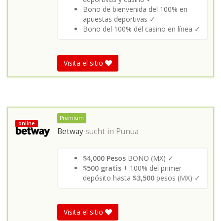
Bono de bienvenida del 100% en
apuestas deportivas ✓
Bono del 100% del casino en línea ✓
Visita el sitio
Premium
online
Betway
sucht in
Punua
$4,000 Pesos
BONO (MX) ✓
$500 gratis
+ 100% del primer
depósito hasta
$3,500
pesos (MX) ✓
Visita el sitio