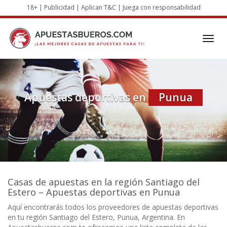
Skip
18+ | Publicidad | Aplican T&C | Juega con responsabilidad
to
main
content
Toggl
navig
Apuestas deportivas en
Punua
Casas de apuestas en la región Santiago del
Estero – Apuestas deportivas en Punua
Aquí encontrarás todos los proveedores de apuestas deportivas
en tu región Santiago del Estero, Punua, Argentina. En