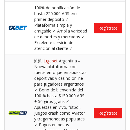
100% de bonificación de
hasta 220.000 ARS en el
primer depósito ✓
Plataforma simple y
Regístrate
amigable ✓ Amplia variedad
de deportes y mercados ✓
Excelente servicio de
atención al cliente ✓
🇦🇷
Jugabet
Argentina –
Nueva plataforma con
fuerte enfoque en apuestas
deportivas y casino online
para jugadores argentinos
✓ Bono de bienvenida del
100 % hasta $150.000 ARS
+ 50 giros gratis ✓
Apuestas en vivo, fútbol,
juegos crash como Aviator
Regístrate
y tragamonedas populares
✓ Pagos en pesos