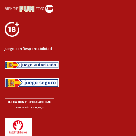
Juego con Responsabilidad