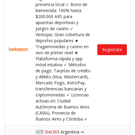
presencia local ✓ Bono de
bienvenida: 100% hasta
$200.000 ARS para
apuestas deportivas y
juegos de casino ✓
Ventajas: Gran cobertura de
deportes populares ★
Tragamonedas y casino en
Regístrate
vivo de primer nivel ★
Plataforma rápida y app
móvil intuitiva ✓ Métodos
de pago: Tarjetas de crédito
y débito (Visa, Mastercard),
Mercado Pago, AstroPay,
transferencias bancarias y
criptomonedas ✓ Licencias
activas en: Ciudad
Autónoma de Buenos Aires
(CABA), Provincia de
Buenos Aires y Córdoba ✓
🇦🇷
Bet365
Argentina ⇒