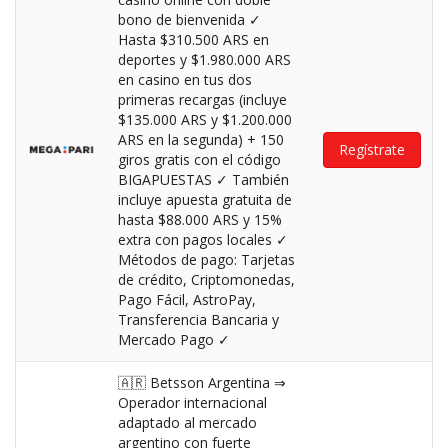
bono de bienvenida ✓
Hasta $310.500 ARS en
deportes y $1.980.000 ARS
en casino en tus dos
primeras recargas (incluye
$135.000 ARS y $1.200.000
ARS en la segunda) + 150
Regístrate
giros gratis con el código
BIGAPUESTAS ✓ También
incluye apuesta gratuita de
hasta $88.000 ARS y 15%
extra con pagos locales ✓
Métodos de pago: Tarjetas
de crédito, Criptomonedas,
Pago Fácil, AstroPay,
Transferencia Bancaria y
Mercado Pago ✓
🇦🇷 Betsson Argentina ⇒
Operador internacional
adaptado al mercado
argentino con fuerte