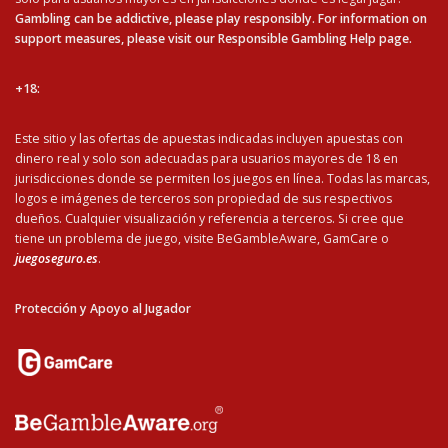
Gambling can be addictive, please play responsibly. For information on
support measures, please visit our Responsible Gambling Help page.
+18:
Este sitio y las ofertas de apuestas indicadas incluyen apuestas con
dinero real y solo son adecuadas para usuarios mayores de 18 en
jurisdicciones donde se permiten los juegos en línea. Todas las marcas,
logos e imágenes de terceros son propiedad de sus respectivos
dueños. Cualquier visualización y referencia a terceros. Si cree que
tiene un problema de juego, visite BeGambleAware, GamCare o
juegoseguro.es
.
Protección y Apoyo al Jugador