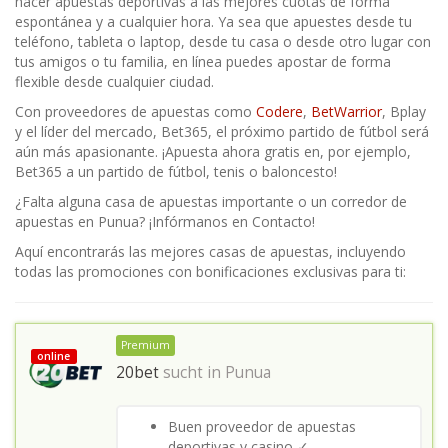
hacer apuestas deportivas a las mejores cuotas de forma
espontánea y a cualquier hora. Ya sea que apuestes desde tu
teléfono, tableta o laptop, desde tu casa o desde otro lugar con
tus amigos o tu familia, en línea puedes apostar de forma
flexible desde cualquier ciudad.
Con proveedores de apuestas como
Codere
,
BetWarrior
, Bplay
y el líder del mercado, Bet365, el próximo partido de fútbol será
aún más apasionante. ¡Apuesta ahora gratis en, por ejemplo,
Bet365 a un partido de fútbol, tenis o baloncesto!
¿Falta alguna casa de apuestas importante o un corredor de
apuestas en Punua? ¡Infórmanos en Contacto!
Aquí encontrarás las mejores casas de apuestas, incluyendo
todas las promociones con bonificaciones exclusivas para ti:
Premium
online
20bet
sucht in
Punua
Buen proveedor de apuestas
deportivas y casino ✓