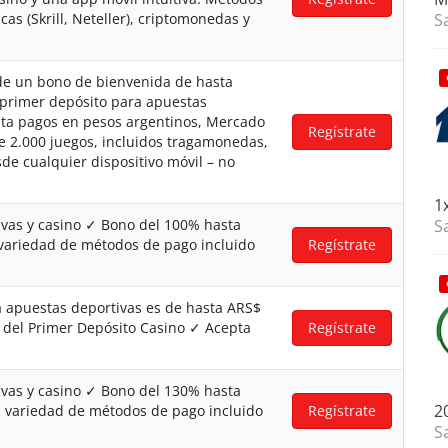
icas (Skrill, Neteller), criptomonedas y
S
de un bono de bienvenida de hasta
 primer depósito para apuestas
pta pagos en pesos argentinos, Mercado
Regístrate
e 2.000 juegos, incluidos tragamonedas,
de cualquier dispositivo móvil – no
1
vas y casino ✓ Bono del 100% hasta
S
variedad de métodos de pago incluido
Regístrate
 apuestas deportivas es de hasta ARS$
 del Primer Depósito Casino ✓ Acepta
Regístrate
vas y casino ✓ Bono del 130% hasta
2
 variedad de métodos de pago incluido
Regístrate
S