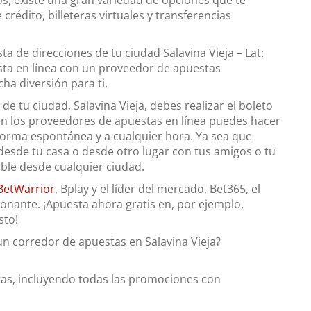
os, existe una gran variedad de opciones que te
 crédito, billeteras virtuales y transferencias
sta de direcciones de tu ciudad Salavina Vieja – Lat:
uesta en línea con un proveedor de apuestas
ha diversión para ti.
de tu ciudad, Salavina Vieja, debes realizar el boleto
en los proveedores de apuestas en línea puedes hacer
forma espontánea y a cualquier hora. Ya sea que
 desde tu casa o desde otro lugar con tus amigos o tu
ible desde cualquier ciudad.
BetWarrior
, Bplay y el líder del mercado, Bet365, el
onante. ¡Apuesta ahora gratis en, por ejemplo,
sto!
un corredor de apuestas en Salavina Vieja?
tas, incluyendo todas las promociones con