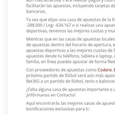
aún más atractiva. Para realizar pagos y cobr
facilitarán las apuestas, incluyendo tarjetas de
bancarias.
Ya sea que elijas una casa de apuestas de la li
-288.000 / Lng: -634.167 o si realizas una ap
deportivas, tenemos las mejores cuotas y muc
Mientras que en las casas de apuestas locales 
de apuestas dentro del horario de apertura, 
apuestas deportivas a las mejores cuotas de 
apuestes desde tu teléfono, tableta o laptop,
familia, en línea puedes apostar de forma flex
Con proveedores de apuestas como
Codere
,
próximo partido de fútbol será aún más apasi
Bet365 a un partido de fútbol, tenis o balonce
¿Falta alguna casa de apuestas importante o 
¡Infórmanos en Contacto!
Aquí encontrarás las mejores casas de apues
bonificaciones exclusivas para ti: