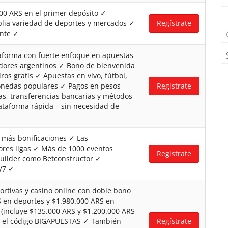
00 ARS en el primer depósito ✓
lia variedad de deportes y mercados ✓
Regístrate
ente ✓
aforma con fuerte enfoque en apuestas
adores argentinos ✓ Bono de bienvenida
ros gratis ✓ Apuestas en vivo, fútbol,
onedas populares ✓ Pagos en pesos
Regístrate
as, transferencias bancarias y métodos
ataforma rápida – sin necesidad de
 más bonificaciones ✓ Las
ores ligas ✓ Más de 1000 eventos
Regístrate
 Builder como Betconstructor ✓
/7 ✓
rtivas y casino online con doble bono
 en deportes y $1.980.000 ARS en
 (incluye $135.000 ARS y $1.200.000 ARS
on el código BIGAPUESTAS ✓ También
Regístrate