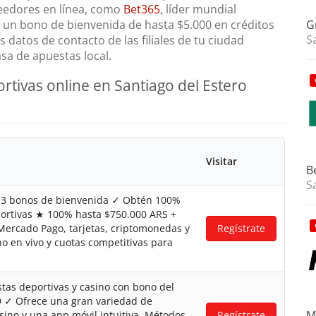
veedores en línea, como
Bet365
, líder mundial
y un bono de bienvenida de hasta $5.000 en créditos
G
S
 datos de contacto de las filiales de tu ciudad
asa de apuestas local.
rtivas online en Santiago del Estero
Visitar
B
S
e 3 bonos de bienvenida ✓ Obtén 100%
ortivas ★ 100% hasta $750.000 ARS +
 Mercado Pago, tarjetas, criptomonedas y
Regístrate
 en vivo y cuotas competitivas para
tas deportivas y casino con bono del
 ✓ Ofrece una gran variedad de
M
sino y una app móvil intuitiva. Métodos
Regístrate