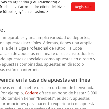
tivas en Argentina (CABA/Mendoza) ✓
reebets ✓ Patrocinador oficial del River
Regístrate
e fútbol o jugá en el casino. ✓
net
 inmejorables y una amplia variedad de deportes,
 de apuestas increíbles. Además, tienes una amplia
 allá de
la Liga Profesional
de Fútbol, la Copa
 casa de apuestas en línea te ofrece casi todos los
endo apuestas especiales como apuestas en directo y
e apuestas combinadas, apuestas en directo o
vas están en internet.
enida en la casa de apuestas en línea
tivas en internet te ofrecen un bono de bienvenida
. Por ejemplo,
Codere
ofrece un bono de hasta $5.000
do también tienen “freebets”, es decir, apuestas
as promociones para hacer tu experiencia de apuesta