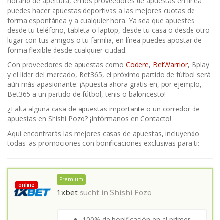
horario de apertura, en los proveedores de apuestas en línea
puedes hacer apuestas deportivas a las mejores cuotas de
forma espontánea y a cualquier hora. Ya sea que apuestes
desde tu teléfono, tableta o laptop, desde tu casa o desde otro
lugar con tus amigos o tu familia, en línea puedes apostar de
forma flexible desde cualquier ciudad.
Con proveedores de apuestas como
Codere
,
BetWarrior
, Bplay
y el líder del mercado, Bet365, el próximo partido de fútbol será
aún más apasionante. ¡Apuesta ahora gratis en, por ejemplo,
Bet365 a un partido de fútbol, tenis o baloncesto!
¿Falta alguna casa de apuestas importante o un corredor de
apuestas en Shishi Pozo? ¡Infórmanos en Contacto!
Aquí encontrarás las mejores casas de apuestas, incluyendo
todas las promociones con bonificaciones exclusivas para ti:
Premium
online
1xbet
sucht in
Shishi Pozo
100% de bonificación en el primer