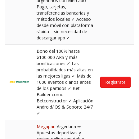
argentinos con Mercado
Pago, tarjetas,
transferencias bancarias y
métodos locales ✓ Acceso
desde móvil con plataforma
rápida – sin necesidad de
descargar app ✓
Bono del 100% hasta
$100.000 ARS y más
bonificaciones ✓ Las
probabilidades más altas en
las mejores ligas ✓ Más de
1000 eventos diarios antes
Regístrate
de los partidos ✓ Bet
Builder como
Betconstructor ✓ Aplicación
Android/iOS & Soporte 24/7
✓
Megapari
Argentina ⇒
Apuestas deportivas y
casino online con doble