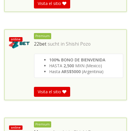
Visita el sitio
Premium
online
22bet
sucht in
Shishi Pozo
100% BONO DE BIENVENIDA
HASTA
2,500
MXN (Mexico)
Hasta
ARS$5000
(Argentinia)
Visita el sitio
Premium
online