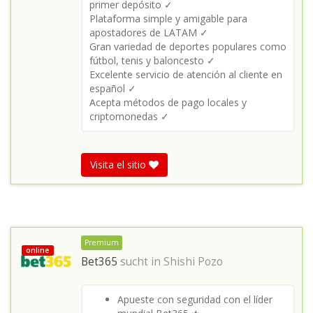
primer depósito ✓
Plataforma simple y amigable para
apostadores de LATAM ✓
Gran variedad de deportes populares como
fútbol, tenis y baloncesto ✓
Excelente servicio de atención al cliente en
español ✓
Acepta métodos de pago locales y
criptomonedas ✓
Visita el sitio
Premium
online
Bet365
sucht in
Shishi Pozo
Apueste con seguridad con el líder