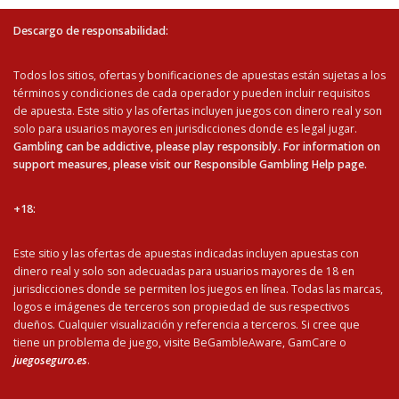
Descargo de responsabilidad:
Todos los sitios, ofertas y bonificaciones de apuestas están sujetas a los
términos y condiciones de cada operador y pueden incluir requisitos
de apuesta. Este sitio y las ofertas incluyen juegos con dinero real y son
solo para usuarios mayores en jurisdicciones donde es legal jugar.
Gambling can be addictive, please play responsibly. For information on
support measures, please visit our Responsible Gambling Help page.
+18:
Este sitio y las ofertas de apuestas indicadas incluyen apuestas con
dinero real y solo son adecuadas para usuarios mayores de 18 en
jurisdicciones donde se permiten los juegos en línea. Todas las marcas,
logos e imágenes de terceros son propiedad de sus respectivos
dueños. Cualquier visualización y referencia a terceros. Si cree que
tiene un problema de juego, visite BeGambleAware, GamCare o
juegoseguro.es
.