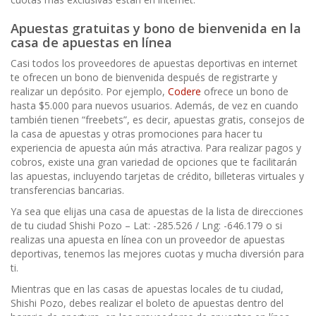
Apuestas gratuitas y bono de bienvenida en la
casa de apuestas en línea
Casi todos los proveedores de apuestas deportivas en internet
te ofrecen un bono de bienvenida después de registrarte y
realizar un depósito. Por ejemplo,
Codere
ofrece un bono de
hasta $5.000 para nuevos usuarios. Además, de vez en cuando
también tienen “freebets”, es decir, apuestas gratis, consejos de
la casa de apuestas y otras promociones para hacer tu
experiencia de apuesta aún más atractiva. Para realizar pagos y
cobros, existe una gran variedad de opciones que te facilitarán
las apuestas, incluyendo tarjetas de crédito, billeteras virtuales y
transferencias bancarias.
Ya sea que elijas una casa de apuestas de la lista de direcciones
de tu ciudad Shishi Pozo – Lat: -285.526 / Lng: -646.179 o si
realizas una apuesta en línea con un proveedor de apuestas
deportivas, tenemos las mejores cuotas y mucha diversión para
ti.
Mientras que en las casas de apuestas locales de tu ciudad,
Shishi Pozo, debes realizar el boleto de apuestas dentro del