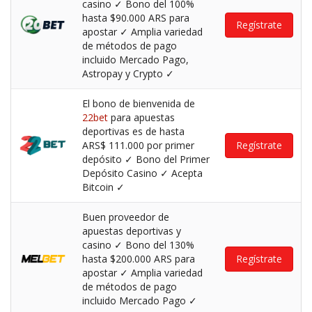
casino ✓ Bono del 100%
hasta $90.000 ARS para
Regístrate
apostar ✓ Amplia variedad
de métodos de pago
incluido Mercado Pago,
Astropay y Crypto ✓
El bono de bienvenida de
22bet
para apuestas
deportivas es de hasta
ARS$ 111.000 por primer
Regístrate
depósito ✓ Bono del Primer
Depósito Casino ✓ Acepta
Bitcoin ✓
Buen proveedor de
apuestas deportivas y
casino ✓ Bono del 130%
hasta $200.000 ARS para
Regístrate
apostar ✓ Amplia variedad
de métodos de pago
incluido Mercado Pago ✓