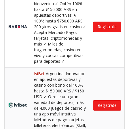
bienvenida ✓ Obtén 100%
hasta $150.000 ARS en
apuestas deportivas ★
100% hasta $750.000 ARS +
200 giros gratis en casino ✓
Regístrate
Acepta Mercado Pago,
tarjetas, criptomonedas y
más ✓ Miles de
tragamonedas, casino en
vivo y cuotas competitivas
para deportes ✓
IviBet
Argentina: Innovador
en apuestas deportivas y
casino con bono del 100%
hasta $150.000 ARS / $150
USD ✓ Ofrece una gran
variedad de deportes, más
Regístrate
de 4.000 juegos de casino y
una app móvil intuitiva.
Métodos de pago: tarjetas,
billeteras electrónicas (Skrill,