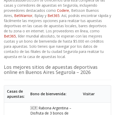
Apuestasbueros.com te ofrecemos una lista completa de las
casas y corredores de apuestas en Segurola, incluyendo
proveedores destacados como
Codere
, Betsson Buenos
Aires,
BetWarrior
, Bplay y
Bet365
. Así, podrás encontrar rápida y
fácilmente las mejores opciones para realizar tus apuestas
deportivas en las casas de apuestas locales, bares deportivos
de tu zona o en internet. Los proveedores en línea, como
Bet365
, líder mundial absoluto, te esperan con las mejores
cuotas y un bono de bienvenida de hasta $5.000 en créditos
para apuestas. Solo tienes que navegar por los datos de
contacto de las filiales de tu ciudad Segurola para realizar tu
apuesta en la casa de apuestas local.
Los mejores sitios de apuestas deportivas
online en Buenos Aires Segurola – 2026
Casas de
Bono de bienvenida:
Visitar
apuestas:
🇦🇷 Rabona Argentina –
Disfruta de 3 bonos de