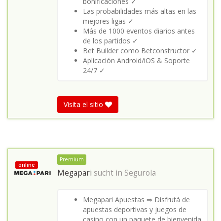
bonificaciones ✓
Las probabilidades más altas en las
mejores ligas ✓
Más de 1000 eventos diarios antes
de los partidos ✓
Bet Builder como Betconstructor ✓
Aplicación Android/iOS & Soporte
24/7 ✓
Visita el sitio
Premium
online
Megapari
sucht in
Segurola
Megapari Apuestas ⇒ Disfrutá de
apuestas deportivas y juegos de
casino con un paquete de bienvenida