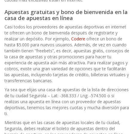
Apuestas gratuitas y bono de bienvenida en la
casa de apuestas en línea
Casi todos los proveedores de apuestas deportivas en internet
te ofrecen un bono de bienvenida después de registrarte y
realizar un depósito. Por ejemplo,
Codere
ofrece un bono de
hasta $5.000 para nuevos usuarios. Además, de vez en cuando
también tienen “freebets”, es decir, apuestas gratis, consejos de
la casa de apuestas y otras promociones para hacer tu
experiencia de apuesta aún más atractiva. Para realizar pagos y
cobros, existe una gran variedad de opciones que te facilitarán
las apuestas, incluyendo tarjetas de crédito, billeteras virtuales y
transferencias bancarias.
Ya sea que elijas una casa de apuestas de la lista de direcciones
de tu ciudad Segurola – Lat: -368.333 / Lng: -574.500 o si
realizas una apuesta en línea con un proveedor de apuestas
deportivas, tenemos las mejores cuotas y mucha diversión para
ti.
Mientras que en las casas de apuestas locales de tu ciudad,
Segurola, debes realizar el boleto de apuestas dentro del