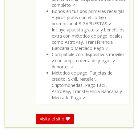
completo ✓
Bonos en tus dos primeras recargas
+ giros gratis con el código
promocional BIGAPUESTAS ✓
Incluye apuesta gratuita y beneficios
extra con métodos de pago locales
como AstroPay, Transferencia
Bancaria o Mercado Pago ✓
Compatible con dispositivos móviles
y con amplia oferta de juegos y
deportes ✓
Métodos de pago: Tarjetas de
crédito, Skrill, Neteller,
Criptomonedas, Pago Fácil,
AstroPay, Transferencia Bancaria y
Mercado Pago ✓
Visita el sitio