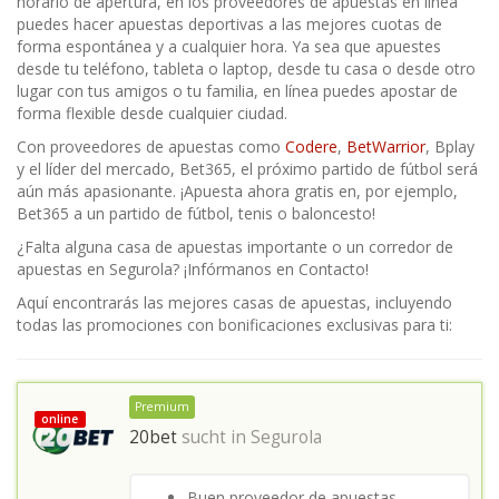
horario de apertura, en los proveedores de apuestas en línea
puedes hacer apuestas deportivas a las mejores cuotas de
forma espontánea y a cualquier hora. Ya sea que apuestes
desde tu teléfono, tableta o laptop, desde tu casa o desde otro
lugar con tus amigos o tu familia, en línea puedes apostar de
forma flexible desde cualquier ciudad.
Con proveedores de apuestas como
Codere
,
BetWarrior
, Bplay
y el líder del mercado, Bet365, el próximo partido de fútbol será
aún más apasionante. ¡Apuesta ahora gratis en, por ejemplo,
Bet365 a un partido de fútbol, tenis o baloncesto!
¿Falta alguna casa de apuestas importante o un corredor de
apuestas en Segurola? ¡Infórmanos en Contacto!
Aquí encontrarás las mejores casas de apuestas, incluyendo
todas las promociones con bonificaciones exclusivas para ti:
Premium
online
20bet
sucht in
Segurola
Buen proveedor de apuestas