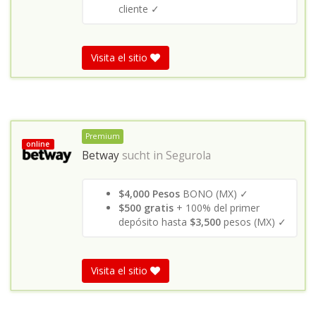
cliente ✓
Visita el sitio
Premium
online
Betway
sucht in
Segurola
$4,000 Pesos
BONO (MX) ✓
$500 gratis
+ 100% del primer
depósito hasta
$3,500
pesos (MX) ✓
Visita el sitio