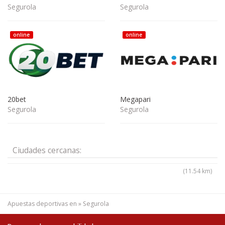
Segurola
Segurola
online
online
20bet
Megapari
Segurola
Segurola
Ciudades cercanas:
(11.54 km)
Apuestas deportivas en
»
Segurola