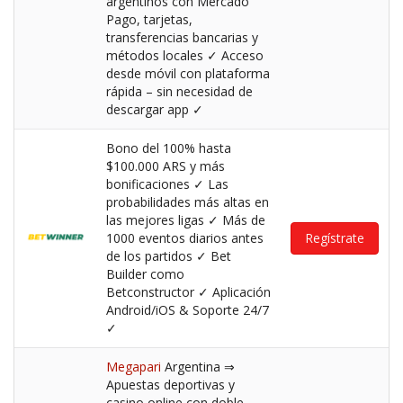
argentinos con Mercado
Pago, tarjetas,
transferencias bancarias y
métodos locales ✓ Acceso
desde móvil con plataforma
rápida – sin necesidad de
descargar app ✓
Bono del 100% hasta
$100.000 ARS y más
bonificaciones ✓ Las
probabilidades más altas en
las mejores ligas ✓ Más de
1000 eventos diarios antes
Regístrate
de los partidos ✓ Bet
Builder como
Betconstructor ✓ Aplicación
Android/iOS & Soporte 24/7
✓
Megapari
Argentina ⇒
Apuestas deportivas y
casino online con doble