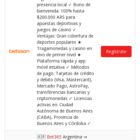
presencia local ✓ Bono de
bienvenida: 100% hasta
$200.000 ARS para
apuestas deportivas y
juegos de casino ✓
Ventajas: Gran cobertura de
deportes populares ★
Tragamonedas y casino en
Regístrate
vivo de primer nivel ★
Plataforma rápida y app
móvil intuitiva ✓ Métodos
de pago: Tarjetas de crédito
y débito (Visa, Mastercard),
Mercado Pago, AstroPay,
transferencias bancarias y
criptomonedas ✓ Licencias
activas en: Ciudad
Autónoma de Buenos Aires
(CABA), Provincia de
Buenos Aires y Córdoba ✓
🇦🇷
Bet365
Argentina ⇒