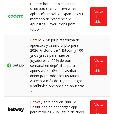
Codere
bono de bienvenida:
$100.000 COP ✓ Cuenta con
Visita
aplicación móvil ✓ España es su
el
mercado de referencia ✓
sitio
Apuestas Player Props para
fútbol ✓
Bets.io
– Mejor plataforma de
apuestas y casino cripto para
2026 ★ Bono de 1 Bitcoin y 100
giros gratis para nuevos
jugadores ✓ 50% de bono
Visita
semanal en depósitos para
el
apuestas ✓ 10% de cashback
sitio
diario para todos los usuarios ✓
Acceso a más de 10,000 juegos
y múltiples opciones de apuestas
✓
Betway
se fundó en 2006 ✓
Visita
Posibilidad de descargar app
el
para móviles ✓ Multitud de tipos