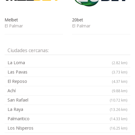
Melbet
20bet
El Palmar
El Palmar
Ciudades cercanas:
La Loma
(2.82 km)
Las Pavas
(3.73 km)
El Reposo
(4.37 km)
Achí
(9.88 km)
San Rafael
(10.72 km)
La Raya
(13.26 km)
Palmaritico
(14.33 km)
Los Nísperos
(16.25 km)