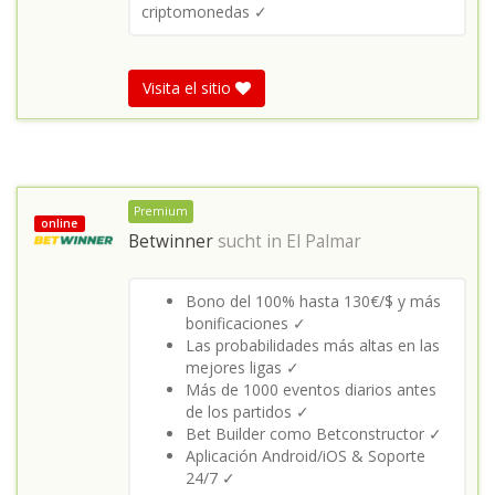
criptomonedas ✓
Visita el sitio
Premium
online
Betwinner
sucht in
El Palmar
Bono del 100% hasta 130€/$ y más
bonificaciones ✓
Las probabilidades más altas en las
mejores ligas ✓
Más de 1000 eventos diarios antes
de los partidos ✓
Bet Builder como Betconstructor ✓
Aplicación Android/iOS & Soporte
24/7 ✓