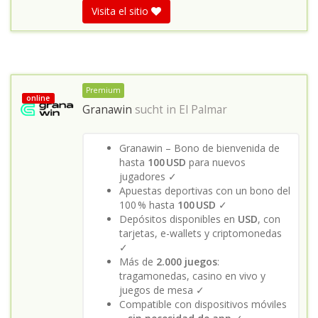
Visita el sitio
Premium
online
Granawin
sucht in
El Palmar
Granawin – Bono de bienvenida de
hasta
100 USD
para nuevos
jugadores ✓
Apuestas deportivas con un bono del
100 % hasta
100 USD
✓
Depósitos disponibles en
USD
, con
tarjetas, e-wallets y criptomonedas
✓
Más de
2.000 juegos
:
tragamonedas, casino en vivo y
juegos de mesa ✓
Compatible con dispositivos móviles