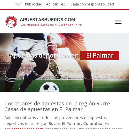
Skip
18+ | Publicidad | Aplican T&C | Juega con responsabilidad
to
main
content
Toggl
navig
Apuestas deportivas en
El Palmar
Corredores de apuestas
en la región
Sucre
–
Casas de apuestas en El Palmar
Aquí encontrarás a todos los proveedores de apuestas
deportivas en tu región
Sucre
,
El Palmar, Colombia
. En