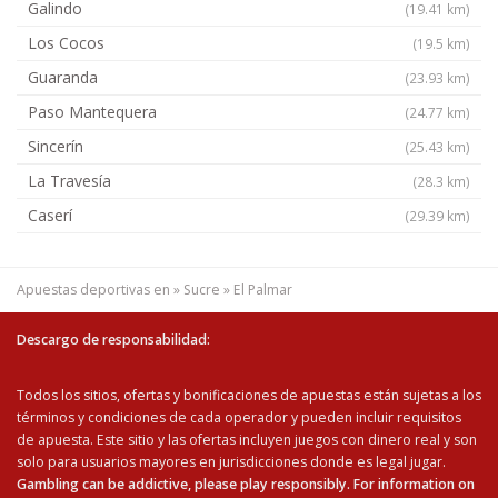
Galindo
(19.41 km)
Los Cocos
(19.5 km)
Guaranda
(23.93 km)
Paso Mantequera
(24.77 km)
Sincerín
(25.43 km)
La Travesía
(28.3 km)
Caserí
(29.39 km)
Apuestas deportivas en
»
Sucre
»
El Palmar
Descargo de responsabilidad:
Todos los sitios, ofertas y bonificaciones de apuestas están sujetas a los
términos y condiciones de cada operador y pueden incluir requisitos
de apuesta. Este sitio y las ofertas incluyen juegos con dinero real y son
solo para usuarios mayores en jurisdicciones donde es legal jugar.
Gambling can be addictive, please play responsibly. For information on