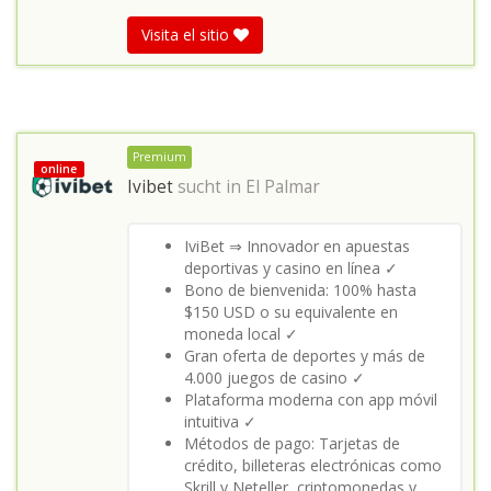
Visita el sitio
Premium
online
Ivibet
sucht in
El Palmar
IviBet ⇒ Innovador en apuestas
deportivas y casino en línea ✓
Bono de bienvenida: 100% hasta
$150 USD o su equivalente en
moneda local ✓
Gran oferta de deportes y más de
4.000 juegos de casino ✓
Plataforma moderna con app móvil
intuitiva ✓
Métodos de pago: Tarjetas de
crédito, billeteras electrónicas como
Skrill y Neteller, criptomonedas y