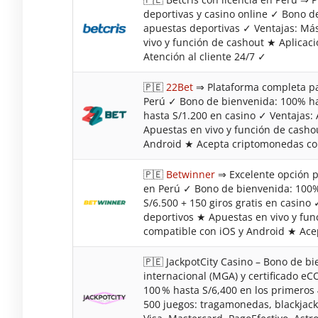
deportivas y casino online ✓ Bono de
apuestas deportivas ✓ Ventajas: Má
vivo y función de cashout ★ Aplicac
Atención al cliente 24/7 ✓
🇵🇪
22Bet
⇒ Plataforma completa pa
Perú ✓ Bono de bienvenida: 100% ha
hasta S/1.200 en casino ✓ Ventajas
Apuestas en vivo y función de casho
Android ★ Acepta criptomonedas co
🇵🇪
Betwinner
⇒ Excelente opción p
en Perú ✓ Bono de bienvenida: 100%
S/6.500 + 150 giros gratis en casino
deportivos ★ Apuestas en vivo y fun
compatible con iOS y Android ★ Ace
🇵🇪 JackpotCity Casino – Bono de bi
internacional (MGA) y certificado e
100 % hasta S/6,400 en los primeros
500 juegos: tragamonedas, blackjack,