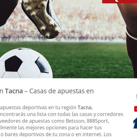
ón
Tacna
– Casas de apuestas en
 apuestas deportivas en tu región
Tacna
,
ncontrarás una lista con todas las casas y corredores
oveedores de apuestas como Betsson,
888Sport
,
cilmente las mejores opciones para hacer tus
o bares deportivos de tu zona o en internet. Los