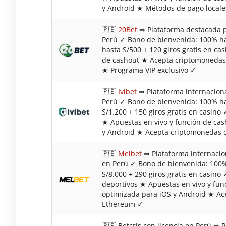
y Android ★ Métodos de pago locale
🇵🇪
20Bet
⇒ Plataforma destacada p
Perú ✓ Bono de bienvenida: 100% ha
hasta S/500 + 120 giros gratis en ca
de cashout ★ Acepta criptomonedas 
★ Programa VIP exclusivo ✓
🇵🇪
Ivibet
⇒ Plataforma internaciona
Perú ✓ Bono de bienvenida: 100% ha
S/1.200 + 150 giros gratis en casino
★ Apuestas en vivo y función de cas
y Android ★ Acepta criptomonedas 
🇵🇪
Melbet
⇒ Plataforma internacion
en Perú ✓ Bono de bienvenida: 100%
S/8.000 + 290 giros gratis en casino
deportivos ★ Apuestas en vivo y fun
optimizada para iOS y Android ★ Ac
Ethereum ✓
🇵🇪 Betcris con licencia en Perú ⇒ 