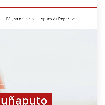
Página de inicio
Apuestas Deportivas
uñaputo