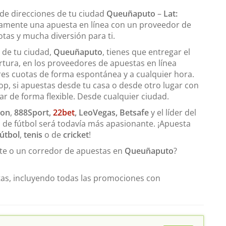
a de direcciones de tu ciudad
Queuñaputo
–
Lat:
amente una apuesta en línea con un proveedor de
tas y mucha diversión para ti.
 de tu ciudad,
Queuñaputo
, tienes que entregar el
rtura, en los proveedores de apuestas en línea
es cuotas de forma espontánea y a cualquier hora.
ptop, si apuestas desde tu casa o desde otro lugar con
ar de forma flexible. Desde cualquier ciudad.
son
,
888Sport,
22bet
, LeoVegas, Betsafe
y el líder del
 de fútbol será todavía más apasionante. ¡Apuesta
fútbol
,
tenis
o de
cricket
!
nte o un corredor de apuestas en
Queuñaputo
?
tas, incluyendo todas las promociones con