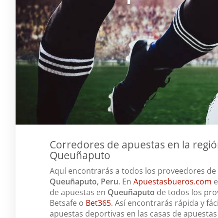
Corredores de apuestas
en la regi
Queuñaputo
Aquí encontrarás a todos los proveedores de
Queuñaputo, Peru
. En
Apuestasbueros.com
e
de apuestas en
Queuñaputo
de todos los pr
Betsafe o
Bet365
. Así encontrarás rápida y fá
apuestas deportivas en las casas de apuestas 