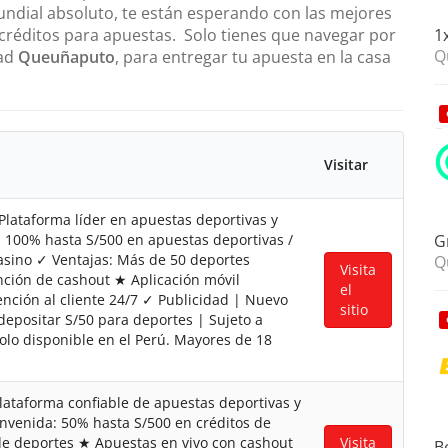
 mundial absoluto, te están esperando con las mejores
créditos para apuestas. Solo tienes que navegar por
1
Q
dad
Queuñaputo
, para entregar tu apuesta en la casa
Visitar
Plataforma líder en apuestas deportivas y
 100% hasta S/500 en apuestas deportivas /
G
casino ✓ Ventajas: Más de 50 deportes
Q
Visita
nción de cashout ★ Aplicación móvil
el
nción al cliente 24/7 ✓ Publicidad | Nuevo
sitio
depositar S/50 para deportes | Sujeto a
olo disponible en el Perú. Mayores de 18
lataforma confiable de apuestas deportivas y
nvenida: 50% hasta S/500 en créditos de
de deportes ★ Apuestas en vivo con cashout
Visita
B