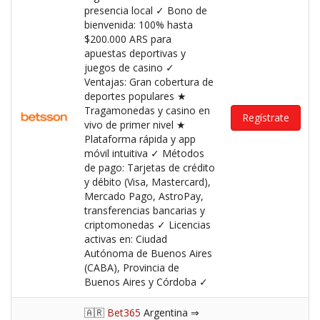
presencia local ✓ Bono de
bienvenida: 100% hasta
$200.000 ARS para
apuestas deportivas y
juegos de casino ✓
Ventajas: Gran cobertura de
deportes populares ★
Tragamonedas y casino en
Regístrate
vivo de primer nivel ★
Plataforma rápida y app
móvil intuitiva ✓ Métodos
de pago: Tarjetas de crédito
y débito (Visa, Mastercard),
Mercado Pago, AstroPay,
transferencias bancarias y
criptomonedas ✓ Licencias
activas en: Ciudad
Autónoma de Buenos Aires
(CABA), Provincia de
Buenos Aires y Córdoba ✓
🇦🇷
Bet365
Argentina ⇒