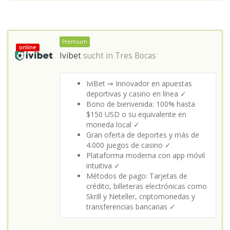
Premium
online
Ivibet
sucht in
Tres Bocas
IviBet ⇒ Innovador en apuestas
deportivas y casino en línea ✓
Bono de bienvenida: 100% hasta
$150 USD o su equivalente en
moneda local ✓
Gran oferta de deportes y más de
4.000 juegos de casino ✓
Plataforma moderna con app móvil
intuitiva ✓
Métodos de pago: Tarjetas de
crédito, billeteras electrónicas como
Skrill y Neteller, criptomonedas y
transferencias bancarias ✓