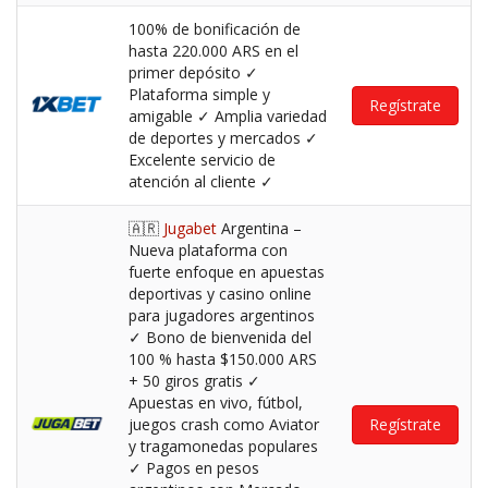
100% de bonificación de
hasta 220.000 ARS en el
primer depósito ✓
Plataforma simple y
Regístrate
amigable ✓ Amplia variedad
de deportes y mercados ✓
Excelente servicio de
atención al cliente ✓
🇦🇷
Jugabet
Argentina –
Nueva plataforma con
fuerte enfoque en apuestas
deportivas y casino online
para jugadores argentinos
✓ Bono de bienvenida del
100 % hasta $150.000 ARS
+ 50 giros gratis ✓
Apuestas en vivo, fútbol,
juegos crash como Aviator
Regístrate
y tragamonedas populares
✓ Pagos en pesos