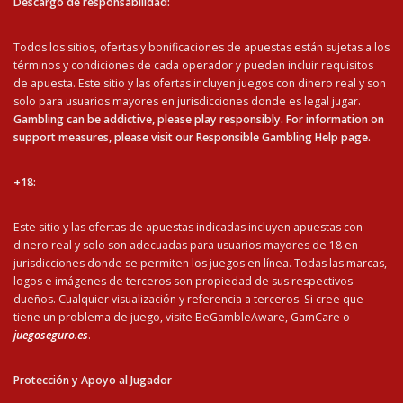
Descargo de responsabilidad:
Todos los sitios, ofertas y bonificaciones de apuestas están sujetas a los
términos y condiciones de cada operador y pueden incluir requisitos
de apuesta. Este sitio y las ofertas incluyen juegos con dinero real y son
solo para usuarios mayores en jurisdicciones donde es legal jugar.
Gambling can be addictive, please play responsibly. For information on
support measures, please visit our Responsible Gambling Help page.
+18:
Este sitio y las ofertas de apuestas indicadas incluyen apuestas con
dinero real y solo son adecuadas para usuarios mayores de 18 en
jurisdicciones donde se permiten los juegos en línea. Todas las marcas,
logos e imágenes de terceros son propiedad de sus respectivos
dueños. Cualquier visualización y referencia a terceros. Si cree que
tiene un problema de juego, visite BeGambleAware, GamCare o
juegoseguro.es
.
Protección y Apoyo al Jugador