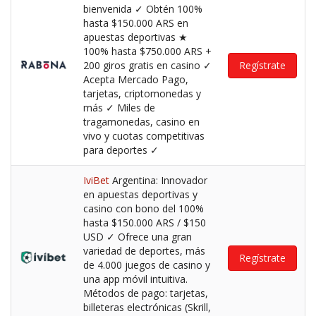
bienvenida ✓ Obtén 100%
hasta $150.000 ARS en
apuestas deportivas ★
100% hasta $750.000 ARS +
200 giros gratis en casino ✓
Regístrate
Acepta Mercado Pago,
tarjetas, criptomonedas y
más ✓ Miles de
tragamonedas, casino en
vivo y cuotas competitivas
para deportes ✓
IviBet
Argentina: Innovador
en apuestas deportivas y
casino con bono del 100%
hasta $150.000 ARS / $150
USD ✓ Ofrece una gran
variedad de deportes, más
Regístrate
de 4.000 juegos de casino y
una app móvil intuitiva.
Métodos de pago: tarjetas,
billeteras electrónicas (Skrill,