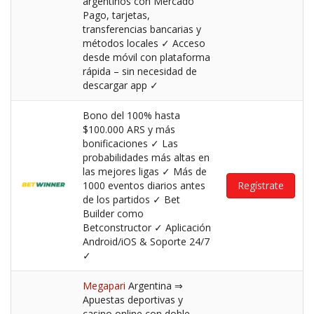
argentinos con Mercado
Pago, tarjetas,
transferencias bancarias y
métodos locales ✓ Acceso
desde móvil con plataforma
rápida – sin necesidad de
descargar app ✓
Bono del 100% hasta
$100.000 ARS y más
bonificaciones ✓ Las
probabilidades más altas en
las mejores ligas ✓ Más de
1000 eventos diarios antes
Regístrate
de los partidos ✓ Bet
Builder como
Betconstructor ✓ Aplicación
Android/iOS & Soporte 24/7
✓
Megapari
Argentina ⇒
Apuestas deportivas y
casino online con doble