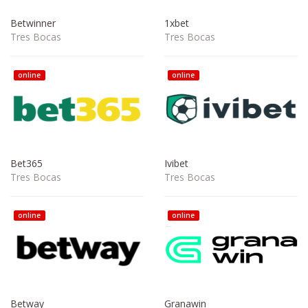
Betwinner
1xbet
Tres Bocas
Tres Bocas
online
online
Bet365
Ivibet
Tres Bocas
Tres Bocas
online
online
Betway
Granawin