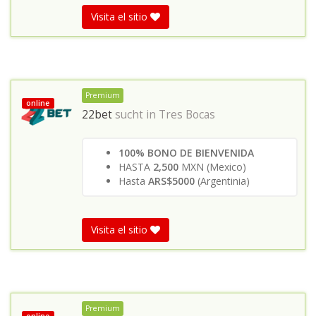
Visita el sitio
Premium
online
22bet
sucht in
Tres Bocas
100% BONO DE BIENVENIDA
HASTA
2,500
MXN (Mexico)
Hasta
ARS$5000
(Argentinia)
Visita el sitio
Premium
online