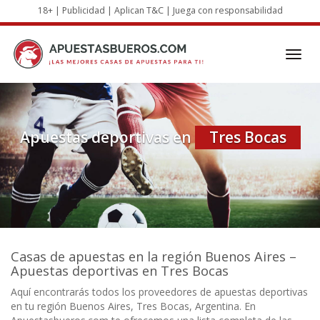
Skip
18+ | Publicidad | Aplican T&C | Juega con responsabilidad
to
main
content
Toggl
navig
Apuestas deportivas en
Tres Bocas
Casas de apuestas en la región Buenos Aires –
Apuestas deportivas en Tres Bocas
Aquí encontrarás todos los proveedores de apuestas deportivas
en tu región Buenos Aires, Tres Bocas, Argentina. En