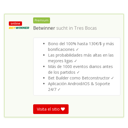
Premium
online
Betwinner
sucht in
Tres Bocas
Bono del 100% hasta 130€/$ y más
bonificaciones ✓
Las probabilidades más altas en las
mejores ligas ✓
Más de 1000 eventos diarios antes
de los partidos ✓
Bet Builder como Betconstructor ✓
Aplicación Android/iOS & Soporte
24/7 ✓
Visita el sitio