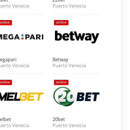
uerto Venecia
Puerto Venecia
online
online
egapari
Betway
uerto Venecia
Puerto Venecia
online
online
elbet
20bet
uerto Venecia
Puerto Venecia