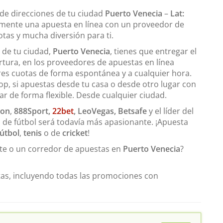
a de direcciones de tu ciudad
Puerto Venecia
–
Lat:
mente una apuesta en línea con un proveedor de
tas y mucha diversión para ti.
 de tu ciudad,
Puerto Venecia
, tienes que entregar el
rtura, en los proveedores de apuestas en línea
es cuotas de forma espontánea y a cualquier hora.
ptop, si apuestas desde tu casa o desde otro lugar con
ar de forma flexible. Desde cualquier ciudad.
son
,
888Sport,
22bet
, LeoVegas, Betsafe
y el líder del
 de fútbol será todavía más apasionante. ¡Apuesta
fútbol
,
tenis
o de
cricket
!
nte o un corredor de apuestas en
Puerto Venecia
?
tas, incluyendo todas las promociones con