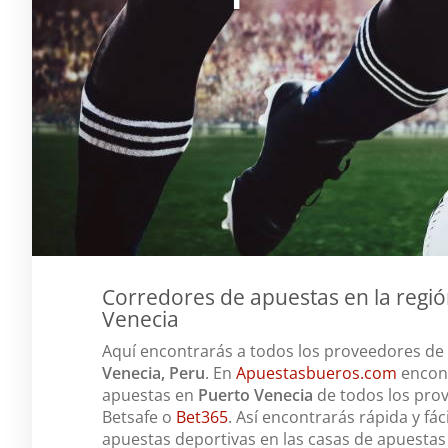
Corredores de apuestas
en la regi
Venecia
Aquí encontrarás a todos los proveedores de
Venecia, Peru
. En
Apuestasbueros.com
encont
apuestas en
Puerto Venecia
de todos los pro
Betsafe o
Bet365
. Así encontrarás rápida y fá
apuestas deportivas en las casas de apuestas 