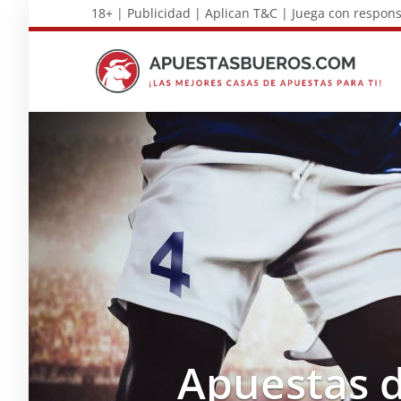
Skip
18+ | Publicidad | Aplican T&C | Juega con respon
to
main
content
Apuestas 