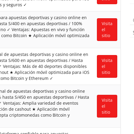
s y seguros ✓
ara apuestas deportivas y casino online en
sta S/400 en apuestas deportivas / 100%
Visita
sino ✓ Ventajas: Apuestas en vivo y función
el
como Bitcoin ★ Aplicación móvil optimizada
sitio
l de apuestas deportivas y casino online en
sta S/600 en apuestas deportivas / Hasta
Visita
 ✓ Ventajas: Más de 40 deportes disponibles
el
hout ★ Aplicación móvil optimizada para iOS
sitio
como Bitcoin y Ethereum ✓
al de apuestas deportivas y casino online
 hasta S/450 en apuestas deportivas / Hasta
Visita
 ✓ Ventajas: Amplia variedad de eventos
el
ción de cashout ★ Aplicación móvil
sitio
epta criptomonedas como Bitcoin y
Plataforma confiable para apuestas