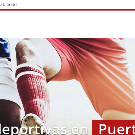
sabilidad
deportivas en
Puer