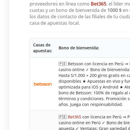
proveedores en línea como
Bet365
, el líder
cuotas y un bono de bienvenida de
1000 $
en 
los datos de contacto de las filiales de tu ciu
casa de apuestas local.
Casas de
Bono de bienvenida:
apuestas:
🇵🇪 Betsson con licencia en Perú ⇒ 
casino online ✓ Bono de bienvenida:
Hasta S/1.000 + 200 giros gratis en 
disponibles ★ Apuestas en vivo y fu
optimizada para iOS y Android ★ Ate
bono de Betsson: 100% de regalo al 
términos y condiciones. Promoción s
años. Juega con responsabilidad.
🇵🇪
Bet365
con licencia en Perú ⇒ P
casino online en Perú ✓ Bono de bie
apuesta ✓ Ventajas: Gran variedad 