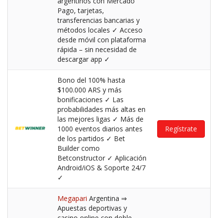
argentinos con Mercado
Pago, tarjetas,
transferencias bancarias y
métodos locales ✓ Acceso
desde móvil con plataforma
rápida – sin necesidad de
descargar app ✓
Bono del 100% hasta
$100.000 ARS y más
bonificaciones ✓ Las
probabilidades más altas en
las mejores ligas ✓ Más de
1000 eventos diarios antes
Regístrate
de los partidos ✓ Bet
Builder como
Betconstructor ✓ Aplicación
Android/iOS & Soporte 24/7
✓
Megapari
Argentina ⇒
Apuestas deportivas y
casino online con doble