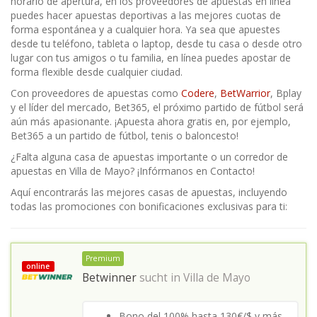
horario de apertura, en los proveedores de apuestas en línea
puedes hacer apuestas deportivas a las mejores cuotas de
forma espontánea y a cualquier hora. Ya sea que apuestes
desde tu teléfono, tableta o laptop, desde tu casa o desde otro
lugar con tus amigos o tu familia, en línea puedes apostar de
forma flexible desde cualquier ciudad.
Con proveedores de apuestas como
Codere
,
BetWarrior
, Bplay
y el líder del mercado, Bet365, el próximo partido de fútbol será
aún más apasionante. ¡Apuesta ahora gratis en, por ejemplo,
Bet365 a un partido de fútbol, tenis o baloncesto!
¿Falta alguna casa de apuestas importante o un corredor de
apuestas en Villa de Mayo? ¡Infórmanos en Contacto!
Aquí encontrarás las mejores casas de apuestas, incluyendo
todas las promociones con bonificaciones exclusivas para ti:
Premium
online
Betwinner
sucht in
Villa de Mayo
Bono del 100% hasta 130€/$ y más