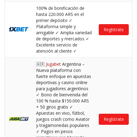
100% de bonificación de
hasta 220.000 ARS en el
primer depósito ✓
Plataforma simple y
Regístrate
amigable ✓ Amplia variedad
de deportes y mercados ✓
Excelente servicio de
atención al cliente ✓
🇦🇷
Jugabet
Argentina –
Nueva plataforma con
fuerte enfoque en apuestas
deportivas y casino online
para jugadores argentinos
✓ Bono de bienvenida del
100 % hasta $150.000 ARS
+ 50 giros gratis ✓
Apuestas en vivo, fútbol,
juegos crash como Aviator
Regístrate
y tragamonedas populares
✓ Pagos en pesos