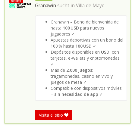
online
Granawin
sucht in
Villa de Mayo
Granawin – Bono de bienvenida de
hasta
100 USD
para nuevos
jugadores ✓
Apuestas deportivas con un bono del
100 % hasta
100 USD
✓
Depósitos disponibles en
USD
, con
tarjetas, e-wallets y criptomonedas
✓
Más de
2.000 juegos
:
tragamonedas, casino en vivo y
juegos de mesa ✓
Compatible con dispositivos móviles
–
sin necesidad de app
✓
Visita el sitio