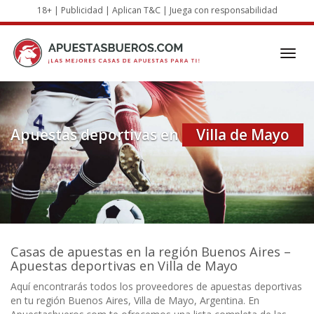
Skip
18+ | Publicidad | Aplican T&C | Juega con responsabilidad
to
main
content
Toggl
navig
Apuestas deportivas en
Villa de Mayo
Casas de apuestas en la región Buenos Aires –
Apuestas deportivas en Villa de Mayo
Aquí encontrarás todos los proveedores de apuestas deportivas
en tu región Buenos Aires, Villa de Mayo, Argentina. En