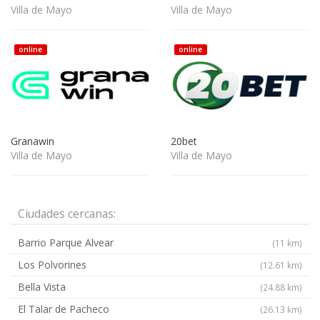
Villa de Mayo
Villa de Mayo
online
online
Granawin
20bet
Villa de Mayo
Villa de Mayo
Ciudades cercanas:
Barrio Parque Alvear
(11 km)
Los Polvorines
(12.61 km)
Bella Vista
(24.88 km)
El Talar de Pacheco
(26.13 km)