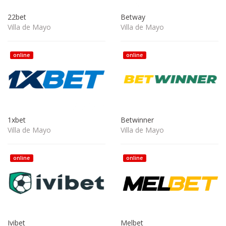
22bet
Betway
Villa de Mayo
Villa de Mayo
online
online
1xbet
Betwinner
Villa de Mayo
Villa de Mayo
online
online
Ivibet
Melbet