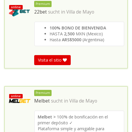
Premium
online
22bet
sucht in
Villa de Mayo
100% BONO DE BIENVENIDA
HASTA
2,500
MXN (Mexico)
Hasta
ARS$5000
(Argentinia)
Visita el sitio
Premium
online
Melbet
sucht in
Villa de Mayo
Melbet >
100% de bonificación en el
primer depósito ✓
Plataforma simple y amigable para