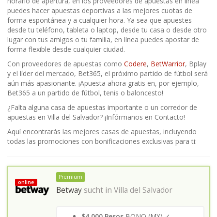
horario de apertura, en los proveedores de apuestas en línea
puedes hacer apuestas deportivas a las mejores cuotas de
forma espontánea y a cualquier hora. Ya sea que apuestes
desde tu teléfono, tableta o laptop, desde tu casa o desde otro
lugar con tus amigos o tu familia, en línea puedes apostar de
forma flexible desde cualquier ciudad.
Con proveedores de apuestas como
Codere
,
BetWarrior
, Bplay
y el líder del mercado, Bet365, el próximo partido de fútbol será
aún más apasionante. ¡Apuesta ahora gratis en, por ejemplo,
Bet365 a un partido de fútbol, tenis o baloncesto!
¿Falta alguna casa de apuestas importante o un corredor de
apuestas en Villa del Salvador? ¡Infórmanos en Contacto!
Aquí encontrarás las mejores casas de apuestas, incluyendo
todas las promociones con bonificaciones exclusivas para ti:
Premium
online
Betway
sucht in
Villa del Salvador
$4,000 Pesos
BONO (MX) ✓