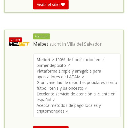
Visita el sitio
Premium
online
Melbet
sucht in
Villa del Salvador
Melbet >
100% de bonificación en el
primer depósito ✓
Plataforma simple y amigable para
apostadores de LATAM ✓
Gran variedad de deportes populares como
fútbol, tenis y baloncesto ✓
Excelente servicio de atención al cliente en
español ✓
Acepta métodos de pago locales y
criptomonedas ✓