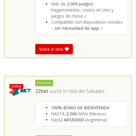
Más de
2.000 juegos
:
tragamonedas, casino en vivo y
juegos de mesa ✓
Compatible con dispositivos móviles
–
sin necesidad de app
✓
Visita el sitio
Premium
online
22bet
sucht in
Villa del Salvador
100% BONO DE BIENVENIDA
HASTA
2,500
MXN (Mexico)
Hasta
ARS$5000
(Argentinia)