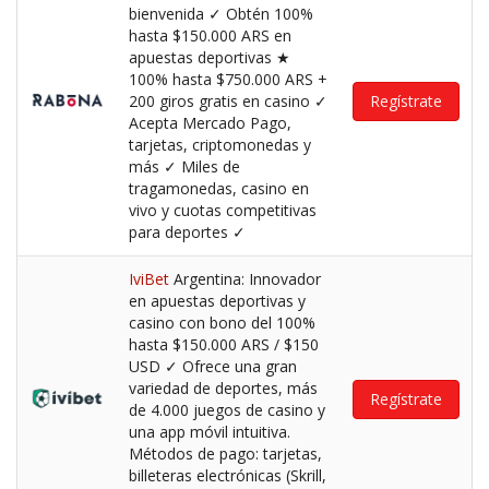
bienvenida ✓ Obtén 100%
hasta $150.000 ARS en
apuestas deportivas ★
100% hasta $750.000 ARS +
200 giros gratis en casino ✓
Regístrate
Acepta Mercado Pago,
tarjetas, criptomonedas y
más ✓ Miles de
tragamonedas, casino en
vivo y cuotas competitivas
para deportes ✓
IviBet
Argentina: Innovador
en apuestas deportivas y
casino con bono del 100%
hasta $150.000 ARS / $150
USD ✓ Ofrece una gran
variedad de deportes, más
Regístrate
de 4.000 juegos de casino y
una app móvil intuitiva.
Métodos de pago: tarjetas,
billeteras electrónicas (Skrill,