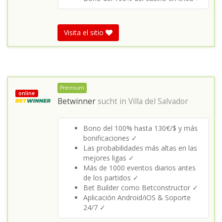
Visita el sitio
Premium
online
Betwinner
sucht in
Villa del Salvador
Bono del 100% hasta 130€/$ y más
bonificaciones ✓
Las probabilidades más altas en las
mejores ligas ✓
Más de 1000 eventos diarios antes
de los partidos ✓
Bet Builder como Betconstructor ✓
Aplicación Android/iOS & Soporte
24/7 ✓