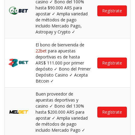
casino ✓ Bono del 100%
hasta $90.000 ARS para
Regístrate
apostar ✓ Amplia variedad
de métodos de pago
incluido Mercado Pago,
Astropay y Crypto ✓
El bono de bienvenida de
22bet
para apuestas
deportivas es de hasta
ARS$ 111.000 por primer
Regístrate
depósito ✓ Bono del Primer
Depósito Casino ✓ Acepta
Bitcoin ✓
Buen proveedor de
apuestas deportivas y
casino ✓ Bono del 130%
hasta $200.000 ARS para
Regístrate
apostar ✓ Amplia variedad
de métodos de pago
incluido Mercado Pago ✓