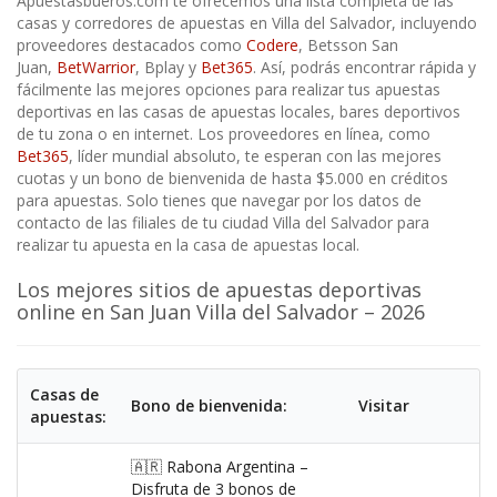
Apuestasbueros.com te ofrecemos una lista completa de las
casas y corredores de apuestas en Villa del Salvador, incluyendo
proveedores destacados como
Codere
, Betsson San
Juan,
BetWarrior
, Bplay y
Bet365
. Así, podrás encontrar rápida y
fácilmente las mejores opciones para realizar tus apuestas
deportivas en las casas de apuestas locales, bares deportivos
de tu zona o en internet. Los proveedores en línea, como
Bet365
, líder mundial absoluto, te esperan con las mejores
cuotas y un bono de bienvenida de hasta $5.000 en créditos
para apuestas. Solo tienes que navegar por los datos de
contacto de las filiales de tu ciudad Villa del Salvador para
realizar tu apuesta en la casa de apuestas local.
Los mejores sitios de apuestas deportivas
online en San Juan Villa del Salvador – 2026
Casas de
Bono de bienvenida:
Visitar
apuestas:
🇦🇷 Rabona Argentina –
Disfruta de 3 bonos de