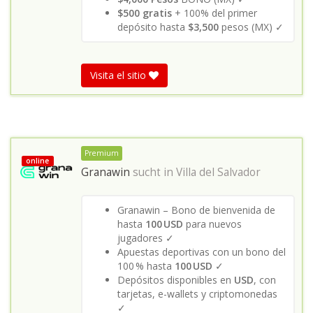
$500 gratis
+ 100% del primer
depósito hasta
$3,500
pesos (MX) ✓
Visita el sitio
Premium
online
Granawin
sucht in
Villa del Salvador
Granawin – Bono de bienvenida de
hasta
100 USD
para nuevos
jugadores ✓
Apuestas deportivas con un bono del
100 % hasta
100 USD
✓
Depósitos disponibles en
USD
, con
tarjetas, e-wallets y criptomonedas
✓