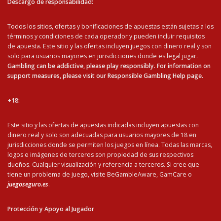
Descargo de responsabilidad:
Todos los sitios, ofertas y bonificaciones de apuestas están sujetas a los
términos y condiciones de cada operador y pueden incluir requisitos
de apuesta. Este sitio y las ofertas incluyen juegos con dinero real y son
solo para usuarios mayores en jurisdicciones donde es legal jugar.
Gambling can be addictive, please play responsibly. For information on
support measures, please visit our Responsible Gambling Help page.
+18:
Este sitio y las ofertas de apuestas indicadas incluyen apuestas con
dinero real y solo son adecuadas para usuarios mayores de 18 en
jurisdicciones donde se permiten los juegos en línea. Todas las marcas,
logos e imágenes de terceros son propiedad de sus respectivos
dueños. Cualquier visualización y referencia a terceros. Si cree que
tiene un problema de juego, visite BeGambleAware, GamCare o
juegoseguro.es
.
Protección y Apoyo al Jugador