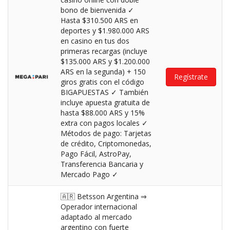
bono de bienvenida ✓
Hasta $310.500 ARS en
deportes y $1.980.000 ARS
en casino en tus dos
primeras recargas (incluye
$135.000 ARS y $1.200.000
ARS en la segunda) + 150
Regístrate
giros gratis con el código
BIGAPUESTAS ✓ También
incluye apuesta gratuita de
hasta $88.000 ARS y 15%
extra con pagos locales ✓
Métodos de pago: Tarjetas
de crédito, Criptomonedas,
Pago Fácil, AstroPay,
Transferencia Bancaria y
Mercado Pago ✓
🇦🇷 Betsson Argentina ⇒
Operador internacional
adaptado al mercado
argentino con fuerte