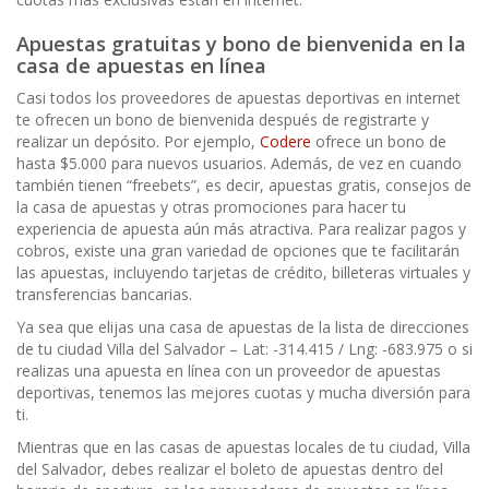
Apuestas gratuitas y bono de bienvenida en la
casa de apuestas en línea
Casi todos los proveedores de apuestas deportivas en internet
te ofrecen un bono de bienvenida después de registrarte y
realizar un depósito. Por ejemplo,
Codere
ofrece un bono de
hasta $5.000 para nuevos usuarios. Además, de vez en cuando
también tienen “freebets”, es decir, apuestas gratis, consejos de
la casa de apuestas y otras promociones para hacer tu
experiencia de apuesta aún más atractiva. Para realizar pagos y
cobros, existe una gran variedad de opciones que te facilitarán
las apuestas, incluyendo tarjetas de crédito, billeteras virtuales y
transferencias bancarias.
Ya sea que elijas una casa de apuestas de la lista de direcciones
de tu ciudad Villa del Salvador – Lat: -314.415 / Lng: -683.975 o si
realizas una apuesta en línea con un proveedor de apuestas
deportivas, tenemos las mejores cuotas y mucha diversión para
ti.
Mientras que en las casas de apuestas locales de tu ciudad, Villa
del Salvador, debes realizar el boleto de apuestas dentro del