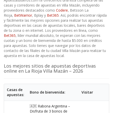
Apuestasbueros.com te ofrecemos una lista completa de las
casas y corredores de apuestas en Villa Mazán, incluyendo
proveedores destacados como
Codere
, Betsson La
Rioja,
BetWarrior
, Bplay y
Bet365
. Así, podrás encontrar rápida
y fácilmente las mejores opciones para realizar tus apuestas
deportivas en las casas de apuestas locales, bares deportivos
de tu zona o en internet. Los proveedores en línea, como
Bet365
, líder mundial absoluto, te esperan con las mejores
cuotas y un bono de bienvenida de hasta $5.000 en créditos
para apuestas. Solo tienes que navegar por los datos de
contacto de las filiales de tu ciudad Villa Mazán para realizar tu
apuesta en la casa de apuestas local.
Los mejores sitios de apuestas deportivas
online en La Rioja Villa Mazán – 2026
Casas de
Bono de bienvenida:
Visitar
apuestas:
🇦🇷 Rabona Argentina –
Disfruta de 3 bonos de