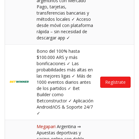
argentinos con Mercado
Pago, tarjetas,
transferencias bancarias y
métodos locales ✓ Acceso
desde móvil con plataforma
rápida – sin necesidad de
descargar app ✓
Bono del 100% hasta
$100.000 ARS y más
bonificaciones ✓ Las
probabilidades más altas en
las mejores ligas ✓ Más de
1000 eventos diarios antes
Regístrate
de los partidos ✓ Bet
Builder como
Betconstructor ✓ Aplicación
Android/iOS & Soporte 24/7
✓
Megapari
Argentina ⇒
Apuestas deportivas y
casino online con doble