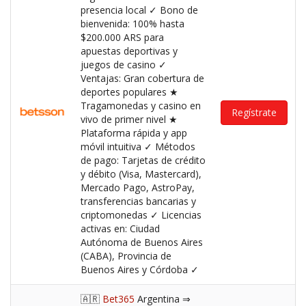
presencia local ✓ Bono de
bienvenida: 100% hasta
$200.000 ARS para
apuestas deportivas y
juegos de casino ✓
Ventajas: Gran cobertura de
deportes populares ★
Tragamonedas y casino en
Regístrate
vivo de primer nivel ★
Plataforma rápida y app
móvil intuitiva ✓ Métodos
de pago: Tarjetas de crédito
y débito (Visa, Mastercard),
Mercado Pago, AstroPay,
transferencias bancarias y
criptomonedas ✓ Licencias
activas en: Ciudad
Autónoma de Buenos Aires
(CABA), Provincia de
Buenos Aires y Córdoba ✓
🇦🇷
Bet365
Argentina ⇒