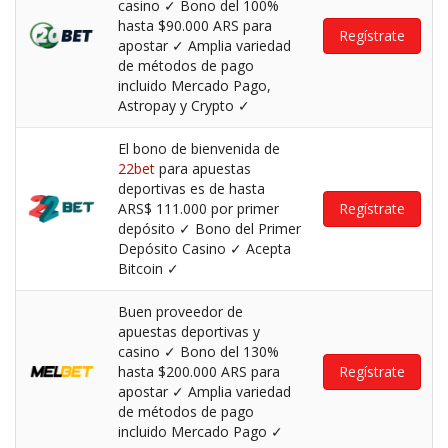
casino ✓ Bono del 100%
hasta $90.000 ARS para
Regístrate
apostar ✓ Amplia variedad
de métodos de pago
incluido Mercado Pago,
Astropay y Crypto ✓
El bono de bienvenida de
22bet
para apuestas
deportivas es de hasta
ARS$ 111.000 por primer
Regístrate
depósito ✓ Bono del Primer
Depósito Casino ✓ Acepta
Bitcoin ✓
Buen proveedor de
apuestas deportivas y
casino ✓ Bono del 130%
hasta $200.000 ARS para
Regístrate
apostar ✓ Amplia variedad
de métodos de pago
incluido Mercado Pago ✓