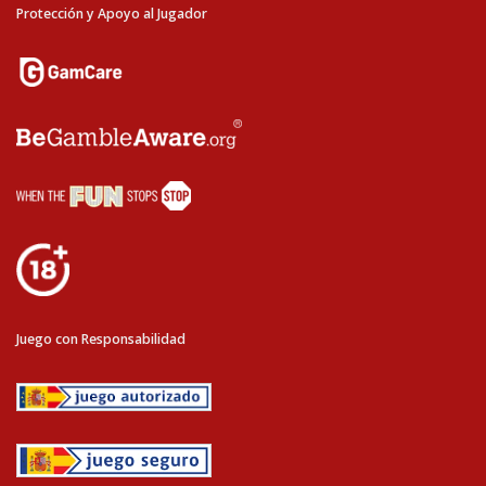
Protección y Apoyo al Jugador
Juego con Responsabilidad