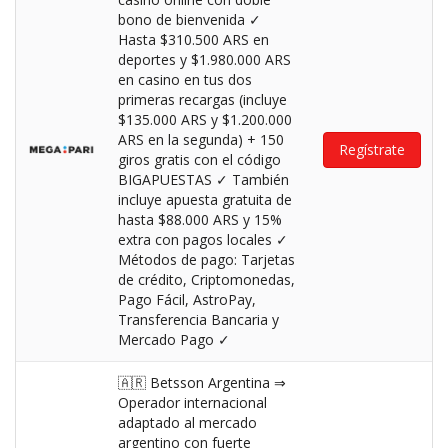
bono de bienvenida ✓
Hasta $310.500 ARS en
deportes y $1.980.000 ARS
en casino en tus dos
primeras recargas (incluye
$135.000 ARS y $1.200.000
ARS en la segunda) + 150
Regístrate
giros gratis con el código
BIGAPUESTAS ✓ También
incluye apuesta gratuita de
hasta $88.000 ARS y 15%
extra con pagos locales ✓
Métodos de pago: Tarjetas
de crédito, Criptomonedas,
Pago Fácil, AstroPay,
Transferencia Bancaria y
Mercado Pago ✓
🇦🇷 Betsson Argentina ⇒
Operador internacional
adaptado al mercado
argentino con fuerte