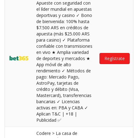
Apueste con seguridad con
el líder mundial en apuestas
deportivas y casino ✓ Bono
de bienvenida: 100% hasta
$7.500 ARS en créditos de
apuesta (más $25.000 ARS
para casino) ✓ Plataforma
confiable con transmisiones
en vivo ★ Amplia variedad
de deportes y mercados ★
Regístrate
App móvil de alto
rendimiento ✓ Métodos de
pago: Mercado Pago,
AstroPay, tarjetas de
crédito y débito (Visa,
Mastercard), transferencias
bancarias ✓ Licencias
activas en: PBA y CABA ✓
Aplican T&C | +18 |
Publicidad ✅
Codere > La casa de