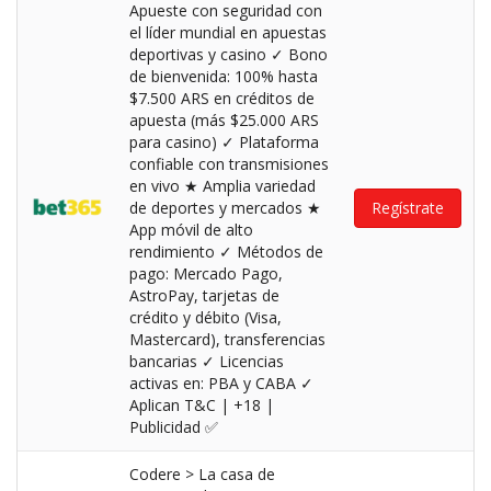
Apueste con seguridad con
el líder mundial en apuestas
deportivas y casino ✓ Bono
de bienvenida: 100% hasta
$7.500 ARS en créditos de
apuesta (más $25.000 ARS
para casino) ✓ Plataforma
confiable con transmisiones
en vivo ★ Amplia variedad
de deportes y mercados ★
Regístrate
App móvil de alto
rendimiento ✓ Métodos de
pago: Mercado Pago,
AstroPay, tarjetas de
crédito y débito (Visa,
Mastercard), transferencias
bancarias ✓ Licencias
activas en: PBA y CABA ✓
Aplican T&C | +18 |
Publicidad ✅
Codere > La casa de