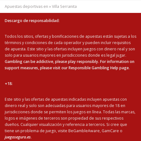
Apuestas deportivas en
»
Villa Serranita
Descargo de responsabilidad:
Todos los sitios, ofertas y bonificaciones de apuestas están sujetas a los
términos y condiciones de cada operador y pueden incluir requisitos
de apuesta. Este sitio y las ofertas incluyen juegos con dinero real y son
solo para usuarios mayores en jurisdicciones donde es legal jugar.
Gambling can be addictive, please play responsibly. For information on
support measures, please visit our Responsible Gambling Help page.
+18:
Este sitio y las ofertas de apuestas indicadas incluyen apuestas con
dinero real y solo son adecuadas para usuarios mayores de 18 en
jurisdicciones donde se permiten los juegos en línea. Todas las marcas,
logos e imágenes de terceros son propiedad de sus respectivos
dueños. Cualquier visualización y referencia a terceros. Si cree que
tiene un problema de juego, visite BeGambleAware, GamCare o
juegoseguro.es
.