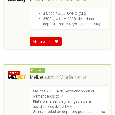
$4,000 Pesos
BONO (MX) ✓
$500 gratis
+ 100% del primer
depósito hasta
$3,500
pesos (MX) ✓
Visita el sitio
Premium
online
Melbet
sucht in
Villa Serranita
Melbet >
100% de bonificación en el
primer depósito ✓
Plataforma simple y amigable para
apostadores de LATAM ✓
Gran variedad de deportes populares como