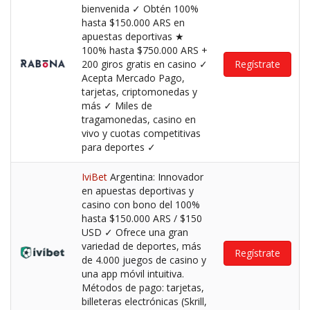
bienvenida ✓ Obtén 100%
hasta $150.000 ARS en
apuestas deportivas ★
100% hasta $750.000 ARS +
200 giros gratis en casino ✓
Regístrate
Acepta Mercado Pago,
tarjetas, criptomonedas y
más ✓ Miles de
tragamonedas, casino en
vivo y cuotas competitivas
para deportes ✓
IviBet
Argentina: Innovador
en apuestas deportivas y
casino con bono del 100%
hasta $150.000 ARS / $150
USD ✓ Ofrece una gran
variedad de deportes, más
Regístrate
de 4.000 juegos de casino y
una app móvil intuitiva.
Métodos de pago: tarjetas,
billeteras electrónicas (Skrill,