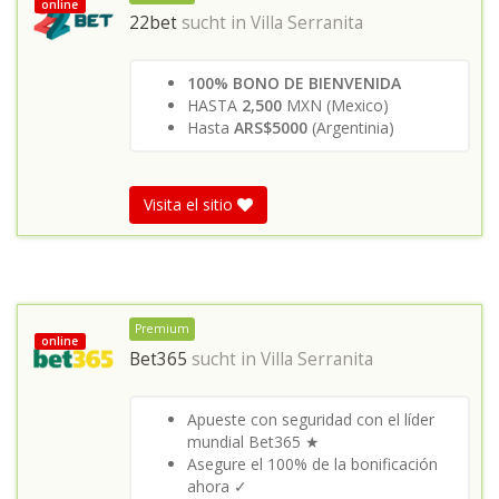
online
22bet
sucht in
Villa Serranita
100% BONO DE BIENVENIDA
HASTA
2,500
MXN (Mexico)
Hasta
ARS$5000
(Argentinia)
Visita el sitio
Premium
online
Bet365
sucht in
Villa Serranita
Apueste con seguridad con el líder
mundial Bet365 ★
Asegure el 100% de la bonificación
ahora ✓