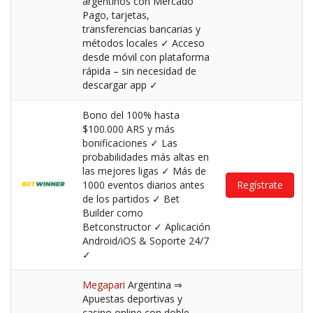
argentinos con Mercado
Pago, tarjetas,
transferencias bancarias y
métodos locales ✓ Acceso
desde móvil con plataforma
rápida – sin necesidad de
descargar app ✓
Bono del 100% hasta
$100.000 ARS y más
bonificaciones ✓ Las
probabilidades más altas en
las mejores ligas ✓ Más de
1000 eventos diarios antes
Regístrate
de los partidos ✓ Bet
Builder como
Betconstructor ✓ Aplicación
Android/iOS & Soporte 24/7
✓
Megapari
Argentina ⇒
Apuestas deportivas y
casino online con doble