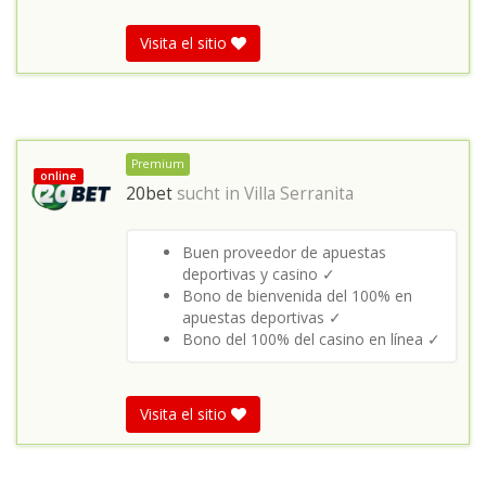
Visita el sitio
Premium
online
20bet
sucht in
Villa Serranita
Buen proveedor de apuestas
deportivas y casino ✓
Bono de bienvenida del 100% en
apuestas deportivas ✓
Bono del 100% del casino en línea ✓
Visita el sitio