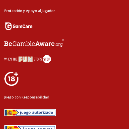
Protección y Apoyo al Jugador
Juego con Responsabilidad