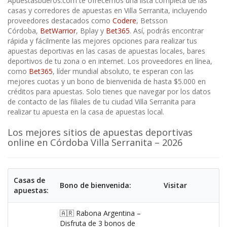
Apuestasbueros.com te ofrecemos una lista completa de las
casas y corredores de apuestas en Villa Serranita, incluyendo
proveedores destacados como
Codere
, Betsson
Córdoba,
BetWarrior
, Bplay y
Bet365
. Así, podrás encontrar
rápida y fácilmente las mejores opciones para realizar tus
apuestas deportivas en las casas de apuestas locales, bares
deportivos de tu zona o en internet. Los proveedores en línea,
como
Bet365
, líder mundial absoluto, te esperan con las
mejores cuotas y un bono de bienvenida de hasta $5.000 en
créditos para apuestas. Solo tienes que navegar por los datos
de contacto de las filiales de tu ciudad Villa Serranita para
realizar tu apuesta en la casa de apuestas local.
Los mejores sitios de apuestas deportivas
online en Córdoba Villa Serranita – 2026
Casas de
Bono de bienvenida:
Visitar
apuestas:
🇦🇷 Rabona Argentina –
Disfruta de 3 bonos de