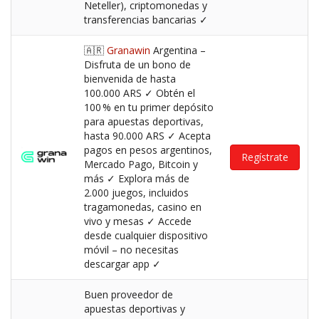
Neteller), criptomonedas y
transferencias bancarias ✓
🇦🇷
Granawin
Argentina –
Disfruta de un bono de
bienvenida de hasta
100.000 ARS ✓ Obtén el
100 % en tu primer depósito
para apuestas deportivas,
hasta 90.000 ARS ✓ Acepta
pagos en pesos argentinos,
Regístrate
Mercado Pago, Bitcoin y
más ✓ Explora más de
2.000 juegos, incluidos
tragamonedas, casino en
vivo y mesas ✓ Accede
desde cualquier dispositivo
móvil – no necesitas
descargar app ✓
Buen proveedor de
apuestas deportivas y