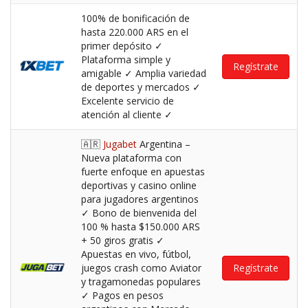
100% de bonificación de
hasta 220.000 ARS en el
primer depósito ✓
Plataforma simple y
Regístrate
amigable ✓ Amplia variedad
de deportes y mercados ✓
Excelente servicio de
atención al cliente ✓
🇦🇷
Jugabet
Argentina –
Nueva plataforma con
fuerte enfoque en apuestas
deportivas y casino online
para jugadores argentinos
✓ Bono de bienvenida del
100 % hasta $150.000 ARS
+ 50 giros gratis ✓
Apuestas en vivo, fútbol,
juegos crash como Aviator
Regístrate
y tragamonedas populares
✓ Pagos en pesos