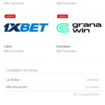
Villa Serranita
Villa Serranita
online
online
1xbet
Granawin
Villa Serranita
Villa Serranita
Ciudades cercanas:
La Bolsa
(8.46 km)
Villa Anizacate
(25.24 km)
(25.6 km)
(27.72 km)