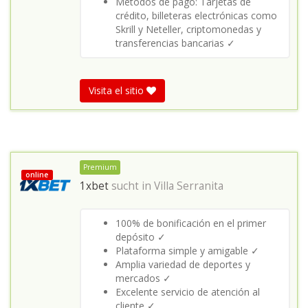
Métodos de pago: Tarjetas de
crédito, billeteras electrónicas como
Skrill y Neteller, criptomonedas y
transferencias bancarias ✓
Visita el sitio
Premium
online
1xbet
sucht in
Villa Serranita
100% de bonificación en el primer
depósito ✓
Plataforma simple y amigable ✓
Amplia variedad de deportes y
mercados ✓
Excelente servicio de atención al
cliente ✓