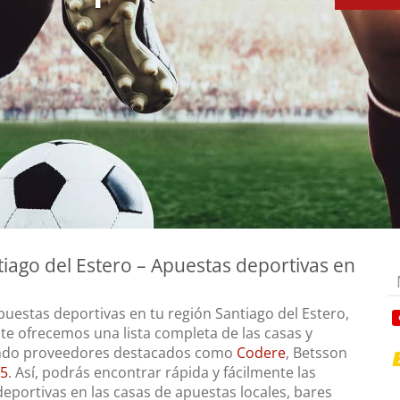
tiago del Estero – Apuestas deportivas en
uestas deportivas en tu región Santiago del Estero,
te ofrecemos una lista completa de las casas y
yendo proveedores destacados como
Codere
, Betsson
65
. Así, podrás encontrar rápida y fácilmente las
eportivas en las casas de apuestas locales, bares