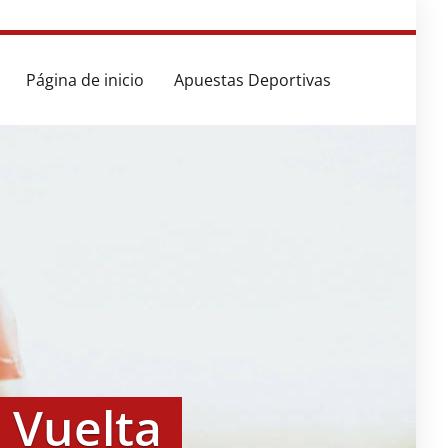
Página de inicio
Apuestas Deportivas
 Vuelta