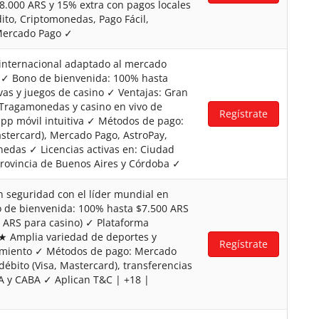
88.000 ARS y 15% extra con pagos locales
ito, Criptomonedas, Pago Fácil,
 Mercado Pago ✓
internacional adaptado al mercado
l ✓ Bono de bienvenida: 100% hasta
as y juegos de casino ✓ Ventajas: Gran
Tragamonedas y casino en vivo de
Regístrate
app móvil intuitiva ✓ Métodos de pago:
Mastercard), Mercado Pago, AstroPay,
nedas ✓ Licencias activas en: Ciudad
rovincia de Buenos Aires y Córdoba ✓
 seguridad con el líder mundial en
o de bienvenida: 100% hasta $7.500 ARS
 ARS para casino) ✓ Plataforma
 ★ Amplia variedad de deportes y
Regístrate
imiento ✓ Métodos de pago: Mercado
 débito (Visa, Mastercard), transferencias
BA y CABA ✓ Aplican T&C | +18 |