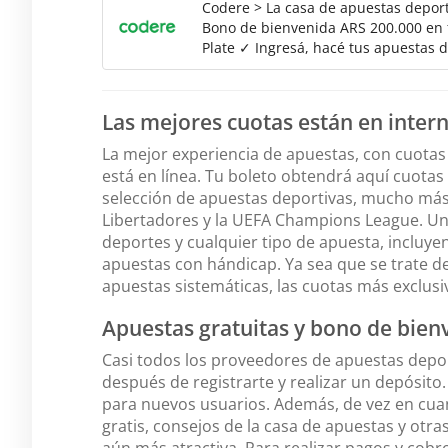
Codere > La casa de apuestas depor
Bono de bienvenida ARS 200.000 en f
Plate ✓ Ingresá, hacé tus apuestas d
Las mejores cuotas están en inter
La mejor experiencia de apuestas, con cuotas
está en línea. Tu boleto obtendrá aquí cuotas
selección de apuestas deportivas, mucho más
Libertadores y la UEFA Champions League. Una
deportes y cualquier tipo de apuesta, incluy
apuestas con hándicap. Ya sea que se trate d
apuestas sistemáticas, las cuotas más exclusi
Apuestas gratuitas y bono de bienv
Casi todos los proveedores de apuestas depor
después de registrarte y realizar un depósito
para nuevos usuarios. Además, de vez en cuan
gratis, consejos de la casa de apuestas y otr