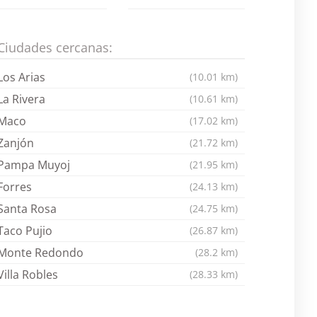
Ciudades cercanas:
Los Arias
(10.01 km)
La Rivera
(10.61 km)
Maco
(17.02 km)
Zanjón
(21.72 km)
Pampa Muyoj
(21.95 km)
Forres
(24.13 km)
Santa Rosa
(24.75 km)
Taco Pujio
(26.87 km)
Monte Redondo
(28.2 km)
Villa Robles
(28.33 km)