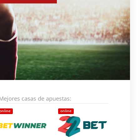
Mejores casas de apuestas:
online
online