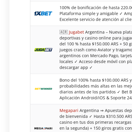
100% de bonificación de hasta 220.0
Plataforma simple y amigable ✓ Amp
Excelente servicio de atención al cli
🇦🇷
Jugabet
Argentina – Nueva plat
deportivas y casino online para jug
del 100 % hasta $150.000 ARS + 50 gi
juegos crash como Aviator y tragam
argentinos con Mercado Pago, tarjet
locales ✓ Acceso desde móvil con pl
descargar app ✓
Bono del 100% hasta $100.000 ARS y
probabilidades más altas en las mej
diarios antes de los partidos ✓ Bet
Aplicación Android/iOS & Soporte 24
Megapari
Argentina ⇒ Apuestas depo
de bienvenida ✓ Hasta $310.500 ARS
casino en tus dos primeras recargas
en la segunda) + 150 giros gratis c