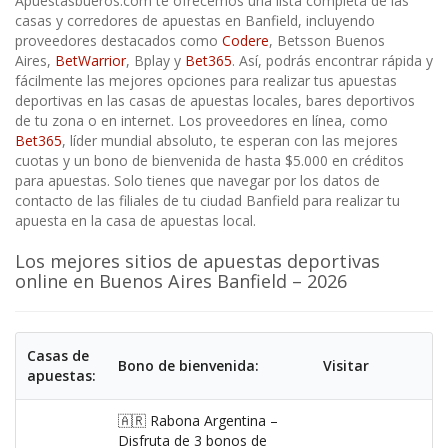
Apuestasbueros.com te ofrecemos una lista completa de las
casas y corredores de apuestas en Banfield, incluyendo
proveedores destacados como
Codere
, Betsson Buenos
Aires,
BetWarrior
, Bplay y
Bet365
. Así, podrás encontrar rápida y
fácilmente las mejores opciones para realizar tus apuestas
deportivas en las casas de apuestas locales, bares deportivos
de tu zona o en internet. Los proveedores en línea, como
Bet365
, líder mundial absoluto, te esperan con las mejores
cuotas y un bono de bienvenida de hasta $5.000 en créditos
para apuestas. Solo tienes que navegar por los datos de
contacto de las filiales de tu ciudad Banfield para realizar tu
apuesta en la casa de apuestas local.
Los mejores sitios de apuestas deportivas
online en Buenos Aires Banfield – 2026
Casas de
Bono de bienvenida:
Visitar
apuestas:
🇦🇷 Rabona Argentina –
Disfruta de 3 bonos de