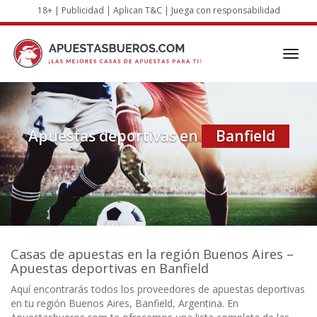
Skip
18+ | Publicidad | Aplican T&C | Juega con responsabilidad
to
main
content
Toggl
navig
Apuestas deportivas en
Banfield
Casas de apuestas en la región Buenos Aires –
Apuestas deportivas en Banfield
Aquí encontrarás todos los proveedores de apuestas deportivas
en tu región Buenos Aires, Banfield, Argentina. En