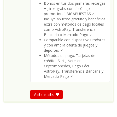
Bonos en tus dos primeras recargas
+ giros gratis con el código
promocional BIGAPUESTAS ✓
Incluye apuesta gratuita y beneficios
extra con métodos de pago locales
como AstroPay, Transferencia
Bancaria o Mercado Pago ✓
Compatible con dispositivos móviles
y con amplia oferta de juegos y
deportes ✓
Métodos de pago: Tarjetas de
crédito, Skrill, Neteller,
Criptomonedas, Pago Fácil,
AstroPay, Transferencia Bancaria y
Mercado Pago ✓
Visita el sitio