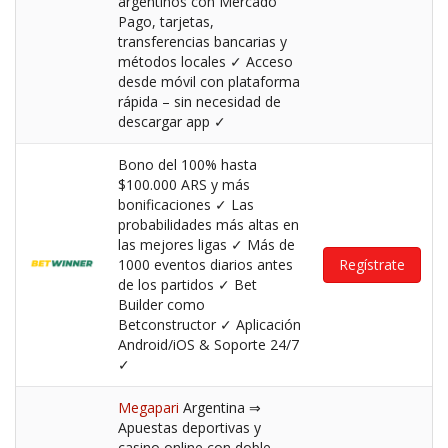
argentinos con Mercado
Pago, tarjetas,
transferencias bancarias y
métodos locales ✓ Acceso
desde móvil con plataforma
rápida – sin necesidad de
descargar app ✓
Bono del 100% hasta
$100.000 ARS y más
bonificaciones ✓ Las
probabilidades más altas en
las mejores ligas ✓ Más de
1000 eventos diarios antes
Regístrate
de los partidos ✓ Bet
Builder como
Betconstructor ✓ Aplicación
Android/iOS & Soporte 24/7
✓
Megapari
Argentina ⇒
Apuestas deportivas y
casino online con doble