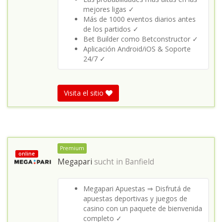
mejores ligas ✓
Más de 1000 eventos diarios antes
de los partidos ✓
Bet Builder como Betconstructor ✓
Aplicación Android/iOS & Soporte
24/7 ✓
Visita el sitio
Premium
online
Megapari
sucht in
Banfield
Megapari Apuestas ⇒ Disfrutá de
apuestas deportivas y juegos de
casino con un paquete de bienvenida
completo ✓