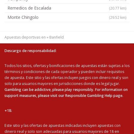
Remedios de Escalada
(20.77 km)
Monte Chingolo
(29.52 km)
Apuestas deportivas en
»
Banfield
Descargo de responsabilidad:
Todos los sitios, ofertas y bonificaciones de apuestas están sujetas a los
términos y condiciones de cada operador y pueden incluir requisitos
de apuesta. Este sitio y las ofertas incluyen juegos con dinero real y son
solo para usuarios mayores en jurisdicciones donde es legal jugar.
Gambling can be addictive, please play responsibly. For information on
support measures, please visit our Responsible Gambling Help page.
+18:
Este sitio y las ofertas de apuestas indicadas incluyen apuestas con
dinero real y solo son adecuadas para usuarios mayores de 18 en