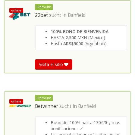
Premium
online
22bet
sucht in
Banfield
100% BONO DE BIENVENIDA
HASTA
2,500
MXN (Mexico)
Hasta
ARS$5000
(Argentinia)
Visita el sitio
Premium
online
Betwinner
sucht in
Banfield
Bono del 100% hasta 130€/$ y más
bonificaciones ✓
Las probabilidades más altas en las