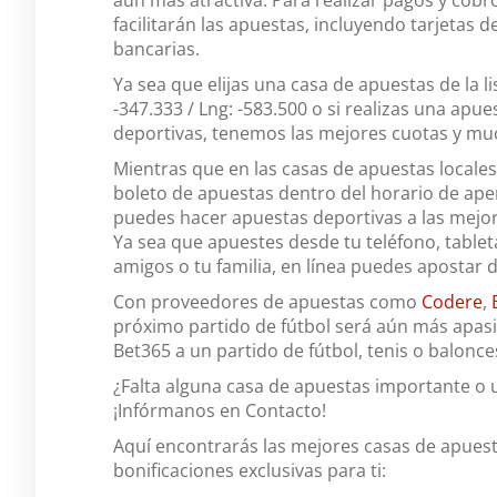
aún más atractiva. Para realizar pagos y cobr
facilitarán las apuestas, incluyendo tarjetas de
bancarias.
Ya sea que elijas una casa de apuestas de la l
-347.333 / Lng: -583.500 o si realizas una ap
deportivas, tenemos las mejores cuotas y muc
Mientras que en las casas de apuestas locales
boleto de apuestas dentro del horario de ape
puedes hacer apuestas deportivas a las mejor
Ya sea que apuestes desde tu teléfono, tablet
amigos o tu familia, en línea puedes apostar 
Con proveedores de apuestas como
Codere
,
próximo partido de fútbol será aún más apasi
Bet365 a un partido de fútbol, tenis o balonce
¿Falta alguna casa de apuestas importante o
¡Infórmanos en Contacto!
Aquí encontrarás las mejores casas de apues
bonificaciones exclusivas para ti: