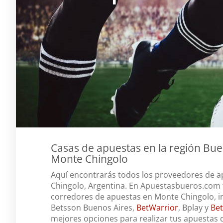
Casas de apuestas en la región Bue
Monte Chingolo
Aquí encontrarás todos los proveedores de a
Chingolo, Argentina. En Apuestasbueros.com t
corredores de apuestas en Monte Chingolo,
Betsson Buenos Aires,
BetWarrior
, Bplay y
Be
mejores opciones para realizar tus apuestas d