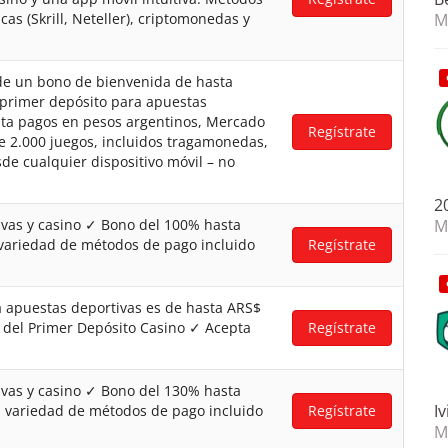
icas (Skrill, Neteller), criptomonedas y
M
de un bono de bienvenida de hasta
 primer depósito para apuestas
pta pagos en pesos argentinos, Mercado
Regístrate
e 2.000 juegos, incluidos tragamonedas,
de cualquier dispositivo móvil – no
2
vas y casino ✓ Bono del 100% hasta
M
variedad de métodos de pago incluido
Regístrate
 apuestas deportivas es de hasta ARS$
 del Primer Depósito Casino ✓ Acepta
Regístrate
vas y casino ✓ Bono del 130% hasta
Iv
 variedad de métodos de pago incluido
Regístrate
M