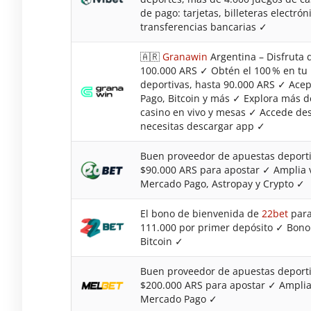
de pago: tarjetas, billeteras electrón
transferencias bancarias ✓
🇦🇷
Granawin
Argentina – Disfruta 
100.000 ARS ✓ Obtén el 100 % en tu
deportivas, hasta 90.000 ARS ✓ Ace
Pago, Bitcoin y más ✓ Explora más d
casino en vivo y mesas ✓ Accede des
necesitas descargar app ✓
Buen proveedor de apuestas deporti
$90.000 ARS para apostar ✓ Amplia 
Mercado Pago, Astropay y Crypto ✓
El bono de bienvenida de
22bet
para
111.000 por primer depósito ✓ Bono
Bitcoin ✓
Buen proveedor de apuestas deporti
$200.000 ARS para apostar ✓ Amplia
Mercado Pago ✓