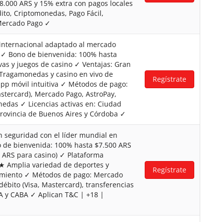
88.000 ARS y 15% extra con pagos locales
ito, Criptomonedas, Pago Fácil,
 Mercado Pago ✓
internacional adaptado al mercado
l ✓ Bono de bienvenida: 100% hasta
as y juegos de casino ✓ Ventajas: Gran
Tragamonedas y casino en vivo de
Regístrate
app móvil intuitiva ✓ Métodos de pago:
Mastercard), Mercado Pago, AstroPay,
nedas ✓ Licencias activas en: Ciudad
rovincia de Buenos Aires y Córdoba ✓
 seguridad con el líder mundial en
o de bienvenida: 100% hasta $7.500 ARS
 ARS para casino) ✓ Plataforma
 ★ Amplia variedad de deportes y
Regístrate
imiento ✓ Métodos de pago: Mercado
 débito (Visa, Mastercard), transferencias
BA y CABA ✓ Aplican T&C | +18 |