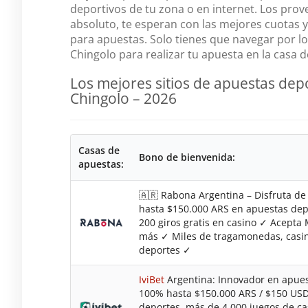
deportivos de tu zona o en internet. Los pro
absoluto, te esperan con las mejores cuotas 
para apuestas. Solo tienes que navegar por lo
Chingolo para realizar tu apuesta en la casa d
Los mejores sitios de apuestas dep
Chingolo – 2026
Casas de
Bono de bienvenida:
apuestas:
🇦🇷 Rabona Argentina – Disfruta d
hasta $150.000 ARS en apuestas dep
200 giros gratis en casino ✓ Acepta
más ✓ Miles de tragamonedas, casino
deportes ✓
IviBet
Argentina: Innovador en apues
100% hasta $150.000 ARS / $150 USD
deportes, más de 4.000 juegos de ca