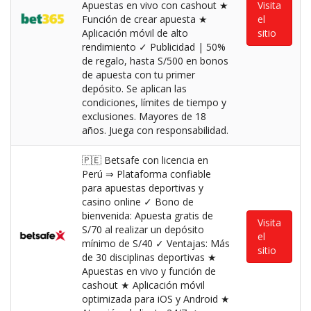
Apuestas en vivo con cashout ★
Visita
Función de crear apuesta ★
el
Aplicación móvil de alto
sitio
rendimiento ✓ Publicidad | 50%
de regalo, hasta S/500 en bonos
de apuesta con tu primer
depósito. Se aplican las
condiciones, límites de tiempo y
exclusiones. Mayores de 18
años. Juega con responsabilidad.
🇵🇪 Betsafe con licencia en
Perú ⇒ Plataforma confiable
para apuestas deportivas y
casino online ✓ Bono de
bienvenida: Apuesta gratis de
Visita
S/70 al realizar un depósito
el
mínimo de S/40 ✓ Ventajas: Más
sitio
de 30 disciplinas deportivas ★
Apuestas en vivo y función de
cashout ★ Aplicación móvil
optimizada para iOS y Android ★