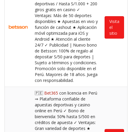
deportivas / Hasta S/1.000 + 200
giros gratis en casino ✓
Ventajas: Más de 50 deportes
disponibles ★ Apuestas en vivo y
Visita
función de cashout ★ Aplicación
el
móvil optimizada para iOS y
sitio
Android ★ Atención al cliente
24/7 ✓ Publicidad | Nuevo bono
de Betsson: 100% de regalo al
depositar S/50 para deportes |
Sujeto a términos y condiciones.
Promoción solo disponible en el
Perú. Mayores de 18 años. Juega
con responsabilidad.
🇵🇪
Bet365
con licencia en Perú
⇒ Plataforma confiable de
apuestas deportivas y casino
online en Perú ✓ Bono de
bienvenida: 50% hasta S/500 en
créditos de apuesta ✓ Ventajas:
Gran variedad de deportes ★