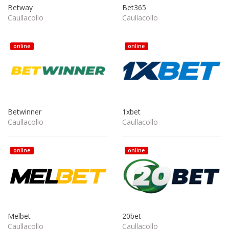
Betway
Bet365
Caullacollo
Caullacollo
online
online
Betwinner
1xbet
Caullacollo
Caullacollo
online
online
Melbet
20bet
Caullacollo
Caullacollo