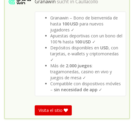
Granawin
sucht in
Caullacollo
Granawin – Bono de bienvenida de
hasta
100 USD
para nuevos
jugadores ✓
Apuestas deportivas con un bono del
100 % hasta
100 USD
✓
Depósitos disponibles en
USD
, con
tarjetas, e-wallets y criptomonedas
✓
Más de
2.000 juegos
:
tragamonedas, casino en vivo y
juegos de mesa ✓
Compatible con dispositivos móviles
–
sin necesidad de app
✓
Visita el sitio