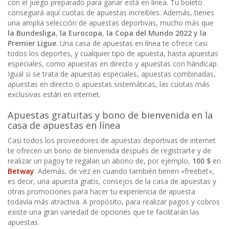
con el juego preparado para ganar está en línea. Tu boleto
conseguirá aquí cuotas de apuestas increíbles. Además, tienes
una amplia selección de apuestas deportivas, mucho más que
la Bundesliga
,
la Eurocopa
,
la Copa del Mundo 2022 y la
Premier Ligue
. Una casa de apuestas en línea te ofrece casi
todos los deportes, y cualquier tipo de apuesta, hasta apuestas
especiales, como apuestas en directo y apuestas con hándicap.
Igual si se trata de apuestas especiales, apuestas combinadas,
apuestas en directo o apuestas sistemáticas, las cuotas más
exclusivas están en internet.
Apuestas gratuitas y bono de bienvenida en la
casa de apuestas en línea
Casi todos los proveedores de apuestas deportivas de internet
te ofrecen un bono de bienvenida después de registrarte y de
realizar un pagoy te regalan un abono de, por ejemplo,
100 $
en
Betway
. Además, de vez en cuando también tienen «freebet»,
es decir, una apuesta gratis, consejos de la casa de apuestas y
otras promociones para hacer tu experiencia de apuesta
todavía más atractiva. A propósito, para realizar pagos y cobros
existe una gran variedad de opciones que te facilitarán las
apuestas.