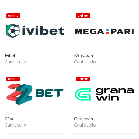
online
online
Ivibet
Megapari
Caullacollo
Caullacollo
online
online
22bet
Granawin
Caullacollo
Caullacollo