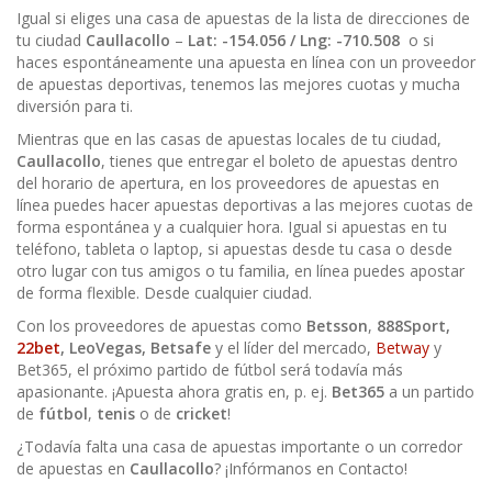
Igual si eliges una casa de apuestas de la lista de direcciones de
tu ciudad
Caullacollo
–
Lat: -154.056 / Lng: -710.508
o si
haces espontáneamente una apuesta en línea con un proveedor
de apuestas deportivas, tenemos las mejores cuotas y mucha
diversión para ti.
Mientras que en las casas de apuestas locales de tu ciudad,
Caullacollo
, tienes que entregar el boleto de apuestas dentro
del horario de apertura, en los proveedores de apuestas en
línea puedes hacer apuestas deportivas a las mejores cuotas de
forma espontánea y a cualquier hora. Igual si apuestas en tu
teléfono, tableta o laptop, si apuestas desde tu casa o desde
otro lugar con tus amigos o tu familia, en línea puedes apostar
de forma flexible. Desde cualquier ciudad.
Con los proveedores de apuestas como
Betsson
,
888Sport,
22bet
, LeoVegas, Betsafe
y el líder del mercado,
Betway
y
Bet365, el próximo partido de fútbol será todavía más
apasionante. ¡Apuesta ahora gratis en, p. ej.
Bet365
a un partido
de
fútbol
,
tenis
o de
cricket
!
¿Todavía falta una casa de apuestas importante o un corredor
de apuestas en
Caullacollo
? ¡Infórmanos en Contacto!