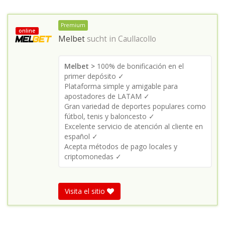
Premium
online
Melbet
sucht in
Caullacollo
Melbet >
100% de bonificación en el
primer depósito ✓
Plataforma simple y amigable para
apostadores de LATAM ✓
Gran variedad de deportes populares como
fútbol, tenis y baloncesto ✓
Excelente servicio de atención al cliente en
español ✓
Acepta métodos de pago locales y
criptomonedas ✓
Visita el sitio