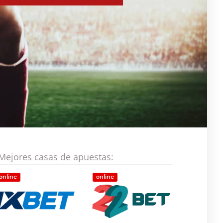
Mejores casas de apuestas:
online
online