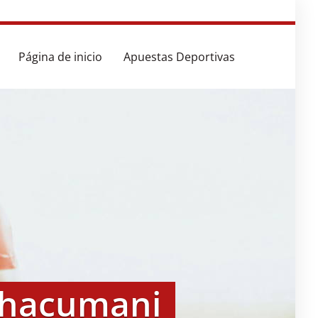
Página de inicio
Apuestas Deportivas
hacumani