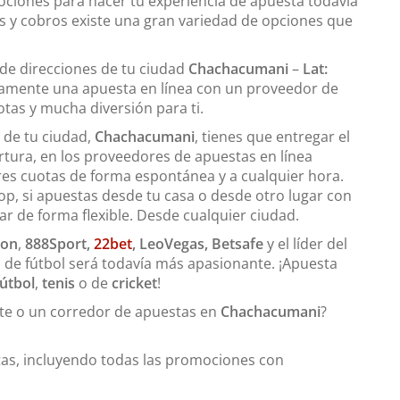
a de direcciones de tu ciudad
Chachacumani
–
Lat:
amente una apuesta en línea con un proveedor de
tas y mucha diversión para ti.
 de tu ciudad,
Chachacumani
, tienes que entregar el
rtura, en los proveedores de apuestas en línea
es cuotas de forma espontánea y a cualquier hora.
ptop, si apuestas desde tu casa o desde otro lugar con
ar de forma flexible. Desde cualquier ciudad.
son
,
888Sport,
22bet
, LeoVegas, Betsafe
y el líder del
 de fútbol será todavía más apasionante. ¡Apuesta
fútbol
,
tenis
o de
cricket
!
nte o un corredor de apuestas en
Chachacumani
?
tas, incluyendo todas las promociones con