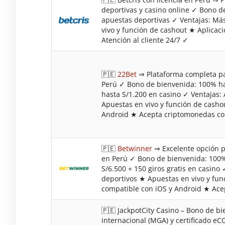
deportivas y casino online ✓ Bono de
apuestas deportivas ✓ Ventajas: Má
vivo y función de cashout ★ Aplicac
Atención al cliente 24/7 ✓
🇵🇪
22Bet
⇒ Plataforma completa pa
Perú ✓ Bono de bienvenida: 100% ha
hasta S/1.200 en casino ✓ Ventajas
Apuestas en vivo y función de casho
Android ★ Acepta criptomonedas co
🇵🇪
Betwinner
⇒ Excelente opción p
en Perú ✓ Bono de bienvenida: 100%
S/6.500 + 150 giros gratis en casino
deportivos ★ Apuestas en vivo y fun
compatible con iOS y Android ★ Ace
🇵🇪 JackpotCity Casino – Bono de bi
internacional (MGA) y certificado e
100 % hasta S/6,400 en los primeros
500 juegos: tragamonedas, blackjack,