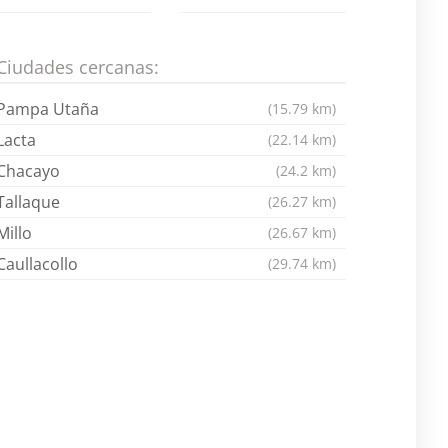
Ciudades cercanas:
Pampa Utaña
(15.79 km)
Lacta
(22.14 km)
Chacayo
(24.2 km)
Tallaque
(26.27 km)
Millo
(26.67 km)
Caullacollo
(29.74 km)