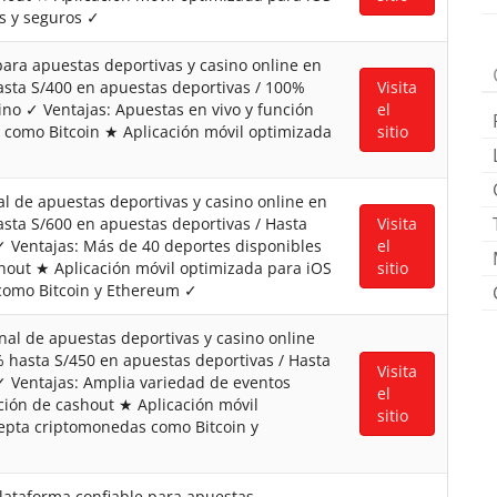
s y seguros ✓
ara apuestas deportivas y casino online en
sta S/400 en apuestas deportivas / 100%
Visita
sino ✓ Ventajas: Apuestas en vivo y función
el
como Bitcoin ★ Aplicación móvil optimizada
sitio
l de apuestas deportivas y casino online en
sta S/600 en apuestas deportivas / Hasta
Visita
 ✓ Ventajas: Más de 40 deportes disponibles
el
hout ★ Aplicación móvil optimizada para iOS
sitio
como Bitcoin y Ethereum ✓
al de apuestas deportivas y casino online
 hasta S/450 en apuestas deportivas / Hasta
Visita
 ✓ Ventajas: Amplia variedad de eventos
el
ción de cashout ★ Aplicación móvil
sitio
epta criptomonedas como Bitcoin y
Plataforma confiable para apuestas