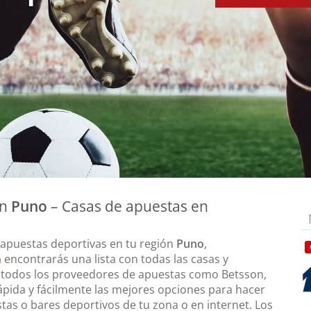
ón
Puno
– Casas de apuestas en
 apuestas deportivas en tu región
Puno
,
m
encontrarás una lista con todas las casas y
todos los proveedores de apuestas como Betsson,
rápida y fácilmente las mejores opciones para hacer
tas o bares deportivos de tu zona o en internet. Los