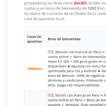
proveedores en línea como
Bet365
, el líder
cuotas y un bono de bienvenida de
1000 $
en 
los datos de contacto de las filiales de tu ciu
casa de apuestas local.
Casas de
Bono de bienvenida:
apuestas:
🇵🇪 Betsson con licencia en Perú ⇒ 
casino online ✓ Bono de bienvenida:
Hasta S/1.000 + 200 giros gratis en 
disponibles ★ Apuestas en vivo y fu
optimizada para iOS y Android ★ Ate
bono de Betsson: 100% de regalo al 
términos y condiciones. Promoción s
años. Juega con responsabilidad.
🇵🇪
Bet365
con licencia en Perú ⇒ P
casino online en Perú ✓ Bono de bie
apuesta ✓ Ventajas: Gran variedad 