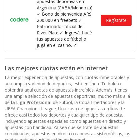
apuestas deportivas en
Argentina (CABA/Mendoza)
✓ Bono de bienvenida ARS
200.000 en freebets ✓
Regístrate
Patrocinador oficial del
River Plate ✓ Ingresá, hacé
tus apuestas de fútbol o
jugá en el casino. ✓
Las mejores cuotas están en internet
La mejor experiencia de apuestas, con cuotas inmejorables y
una amplia variedad de deportes, está en línea. Tu boleto
obtendrá aquí cuotas de apuestas increíbles. Además, tienes
una amplia selección de apuestas deportivas, mucho más allá
de
la Liga Profesional
de Fútbol, la Copa Libertadores y la
UEFA Champions League. Una casa de apuestas en línea te
ofrece casi todos los deportes y cualquier tipo de apuesta,
incluyendo apuestas especiales como apuestas en directo y
apuestas con hándicap. Ya sea que se trate de apuestas
combinadas, apuestas en directo o apuestas sistemáticas, las
cuotas más exclusivas están en internet.