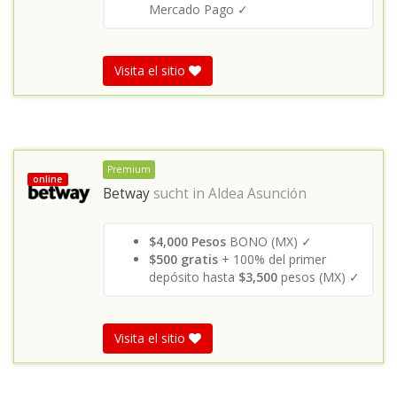
Mercado Pago ✓
Visita el sitio
Premium
online
Betway
sucht in
Aldea Asunción
$4,000 Pesos
BONO (MX) ✓
$500 gratis
+ 100% del primer
depósito hasta
$3,500
pesos (MX) ✓
Visita el sitio