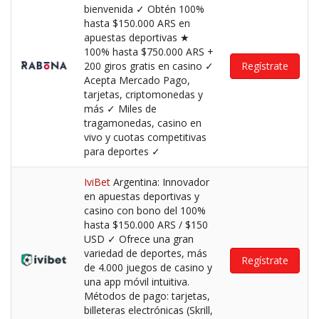
bienvenida ✓ Obtén 100%
hasta $150.000 ARS en
apuestas deportivas ★
100% hasta $750.000 ARS +
200 giros gratis en casino ✓
Regístrate
Acepta Mercado Pago,
tarjetas, criptomonedas y
más ✓ Miles de
tragamonedas, casino en
vivo y cuotas competitivas
para deportes ✓
IviBet
Argentina: Innovador
en apuestas deportivas y
casino con bono del 100%
hasta $150.000 ARS / $150
USD ✓ Ofrece una gran
variedad de deportes, más
Regístrate
de 4.000 juegos de casino y
una app móvil intuitiva.
Métodos de pago: tarjetas,
billeteras electrónicas (Skrill,