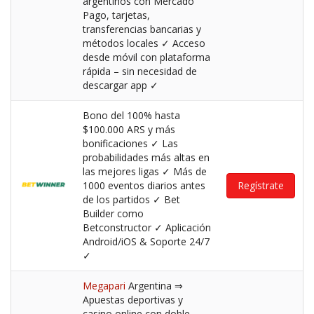
argentinos con Mercado
Pago, tarjetas,
transferencias bancarias y
métodos locales ✓ Acceso
desde móvil con plataforma
rápida – sin necesidad de
descargar app ✓
Bono del 100% hasta
$100.000 ARS y más
bonificaciones ✓ Las
probabilidades más altas en
las mejores ligas ✓ Más de
1000 eventos diarios antes
Regístrate
de los partidos ✓ Bet
Builder como
Betconstructor ✓ Aplicación
Android/iOS & Soporte 24/7
✓
Megapari
Argentina ⇒
Apuestas deportivas y
casino online con doble