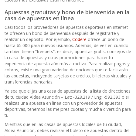
Apuestas gratuitas y bono de bienvenida en la
casa de apuestas en línea
Casi todos los proveedores de apuestas deportivas en internet
te ofrecen un bono de bienvenida después de registrarte y
realizar un depósito. Por ejemplo,
Codere
ofrece un bono de
hasta $5.000 para nuevos usuarios. Además, de vez en cuando
también tienen “freebets”, es decir, apuestas gratis, consejos de
la casa de apuestas y otras promociones para hacer tu
experiencia de apuesta aún más atractiva. Para realizar pagos y
cobros, existe una gran variedad de opciones que te facilitarán
las apuestas, incluyendo tarjetas de crédito, billeteras virtuales y
transferencias bancarias.
Ya sea que elijas una casa de apuestas de la lista de direcciones
de tu ciudad Aldea Asunción – Lat: -328.219 / Lng: -592.393 o si
realizas una apuesta en línea con un proveedor de apuestas
deportivas, tenemos las mejores cuotas y mucha diversión para
ti.
Mientras que en las casas de apuestas locales de tu ciudad,
Aldea Asunción, debes realizar el boleto de apuestas dentro del