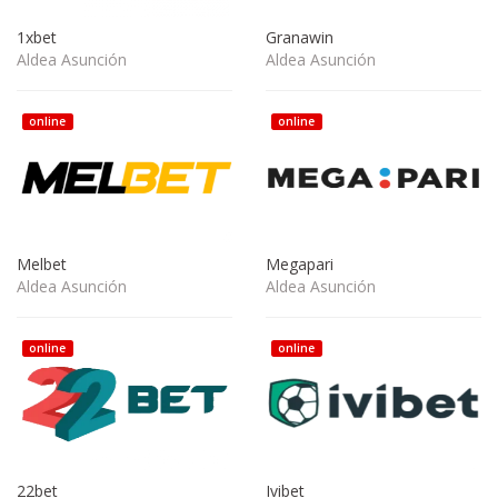
1xbet
Granawin
Aldea Asunción
Aldea Asunción
online
online
Melbet
Megapari
Aldea Asunción
Aldea Asunción
online
online
22bet
Ivibet