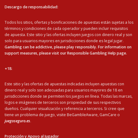
Descargo de responsabilidad:
Todos los sitios, ofertas y bonificaciones de apuestas están sujetas a los
términos y condiciones de cada operador y pueden incluir requisitos
de apuesta. Este sitio y las ofertas incluyen juegos con dinero real y son
solo para usuarios mayores en jurisdicciones donde es legal jugar.
Gambling can be addictive, please play responsibly. For information on
support measures, please visit our Responsible Gambling Help page.
+18:
Este sitio y las ofertas de apuestas indicadas incluyen apuestas con
dinero real y solo son adecuadas para usuarios mayores de 18 en
jurisdicciones donde se permiten los juegos en línea. Todas las marcas,
logos e imágenes de terceros son propiedad de sus respectivos
dueños. Cualquier visualización y referencia a terceros. Si cree que
tiene un problema de juego, visite BeGambleAware, GamCare o
juegoseguro.es
.
Protección y Apoyo al Jugador