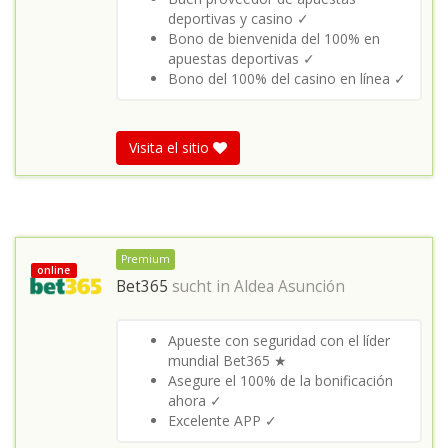
deportivas y casino ✓
Bono de bienvenida del 100% en
apuestas deportivas ✓
Bono del 100% del casino en línea ✓
Visita el sitio
Premium
online
Bet365
sucht in
Aldea Asunción
Apueste con seguridad con el líder
mundial Bet365 ★
Asegure el 100% de la bonificación
ahora ✓
Excelente APP ✓