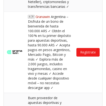
Neteller), criptomonedas y
transferencias bancarias ✓
🇦🇷
Granawin
Argentina –
Disfruta de un bono de
bienvenida de hasta
100.000 ARS ✓ Obtén el
100 % en tu primer depósito
para apuestas deportivas,
hasta 90.000 ARS ✓ Acepta
pagos en pesos argentinos,
Regístrate
Mercado Pago, Bitcoin y
más ✓ Explora más de
2.000 juegos, incluidos
tragamonedas, casino en
vivo y mesas ✓ Accede
desde cualquier dispositivo
móvil – no necesitas
descargar app ✓
Buen proveedor de
apuestas deportivas y