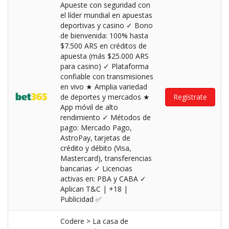
Apueste con seguridad con
el líder mundial en apuestas
deportivas y casino ✓ Bono
de bienvenida: 100% hasta
$7.500 ARS en créditos de
apuesta (más $25.000 ARS
para casino) ✓ Plataforma
confiable con transmisiones
en vivo ★ Amplia variedad
de deportes y mercados ★
Regístrate
App móvil de alto
rendimiento ✓ Métodos de
pago: Mercado Pago,
AstroPay, tarjetas de
crédito y débito (Visa,
Mastercard), transferencias
bancarias ✓ Licencias
activas en: PBA y CABA ✓
Aplican T&C | +18 |
Publicidad ✅
Codere > La casa de