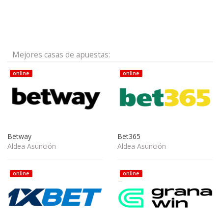
Mejores casas de apuestas:
online
online
Betway
Bet365
Aldea Asunción
Aldea Asunción
online
online