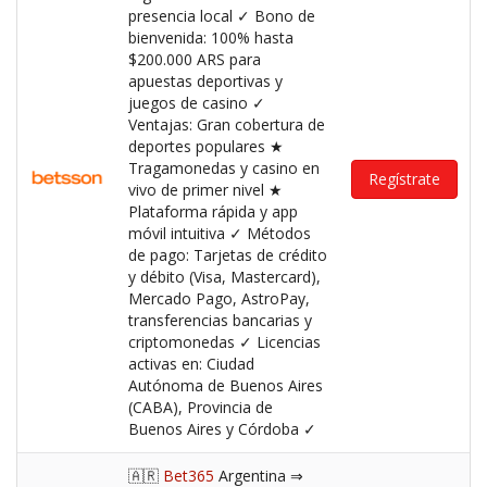
presencia local ✓ Bono de
bienvenida: 100% hasta
$200.000 ARS para
apuestas deportivas y
juegos de casino ✓
Ventajas: Gran cobertura de
deportes populares ★
Tragamonedas y casino en
Regístrate
vivo de primer nivel ★
Plataforma rápida y app
móvil intuitiva ✓ Métodos
de pago: Tarjetas de crédito
y débito (Visa, Mastercard),
Mercado Pago, AstroPay,
transferencias bancarias y
criptomonedas ✓ Licencias
activas en: Ciudad
Autónoma de Buenos Aires
(CABA), Provincia de
Buenos Aires y Córdoba ✓
🇦🇷
Bet365
Argentina ⇒