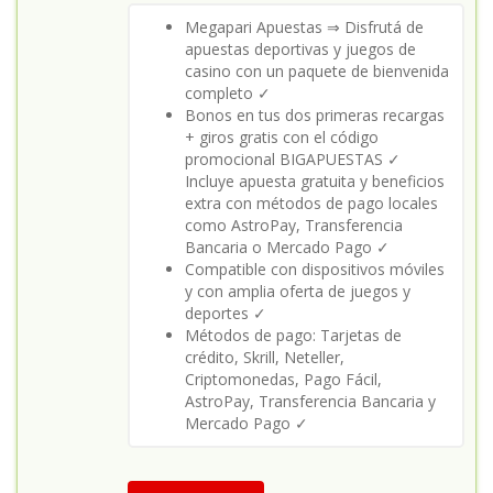
Megapari Apuestas ⇒ Disfrutá de
apuestas deportivas y juegos de
casino con un paquete de bienvenida
completo ✓
Bonos en tus dos primeras recargas
+ giros gratis con el código
promocional BIGAPUESTAS ✓
Incluye apuesta gratuita y beneficios
extra con métodos de pago locales
como AstroPay, Transferencia
Bancaria o Mercado Pago ✓
Compatible con dispositivos móviles
y con amplia oferta de juegos y
deportes ✓
Métodos de pago: Tarjetas de
crédito, Skrill, Neteller,
Criptomonedas, Pago Fácil,
AstroPay, Transferencia Bancaria y
Mercado Pago ✓