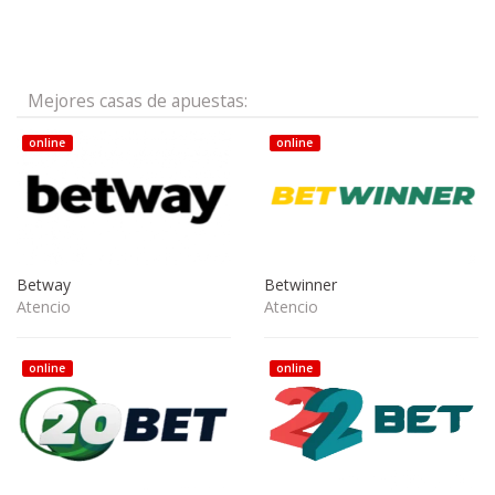
Mejores casas de apuestas:
online
online
Betway
Betwinner
Atencio
Atencio
online
online