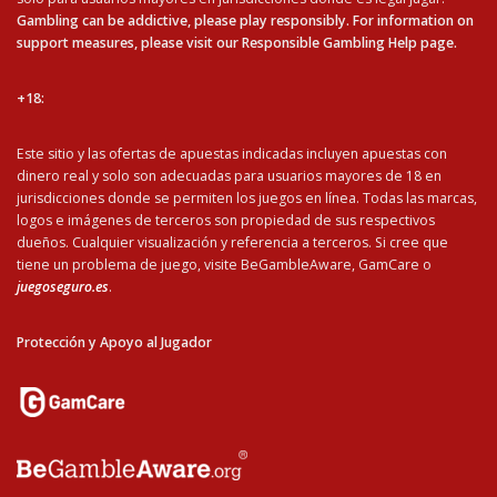
Gambling can be addictive, please play responsibly. For information on
support measures, please visit our Responsible Gambling Help page.
+18:
Este sitio y las ofertas de apuestas indicadas incluyen apuestas con
dinero real y solo son adecuadas para usuarios mayores de 18 en
jurisdicciones donde se permiten los juegos en línea. Todas las marcas,
logos e imágenes de terceros son propiedad de sus respectivos
dueños. Cualquier visualización y referencia a terceros. Si cree que
tiene un problema de juego, visite BeGambleAware, GamCare o
juegoseguro.es
.
Protección y Apoyo al Jugador