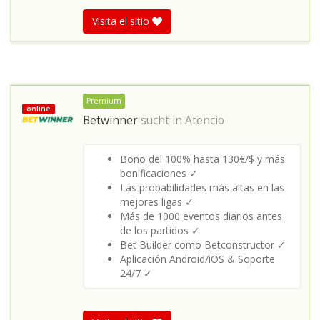
Visita el sitio
Premium
online
Betwinner
sucht in
Atencio
Bono del 100% hasta 130€/$ y más
bonificaciones ✓
Las probabilidades más altas en las
mejores ligas ✓
Más de 1000 eventos diarios antes
de los partidos ✓
Bet Builder como Betconstructor ✓
Aplicación Android/iOS & Soporte
24/7 ✓