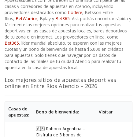
Apuestasbueros.com te ofrecemos una lista completa de las
casas y corredores de apuestas en Atencio, incluyendo
proveedores destacados como
Codere
, Betsson Entre
Ríos,
BetWarrior
, Bplay y
Bet365
. Así, podrás encontrar rápida y
fácilmente las mejores opciones para realizar tus apuestas
deportivas en las casas de apuestas locales, bares deportivos
de tu zona o en internet. Los proveedores en línea, como
Bet365
, líder mundial absoluto, te esperan con las mejores
cuotas y un bono de bienvenida de hasta $5.000 en créditos
para apuestas. Solo tienes que navegar por los datos de
contacto de las filiales de tu ciudad Atencio para realizar tu
apuesta en la casa de apuestas local.
Los mejores sitios de apuestas deportivas
online en Entre Ríos Atencio – 2026
Casas de
Bono de bienvenida:
Visitar
apuestas:
🇦🇷 Rabona Argentina –
Disfruta de 3 bonos de