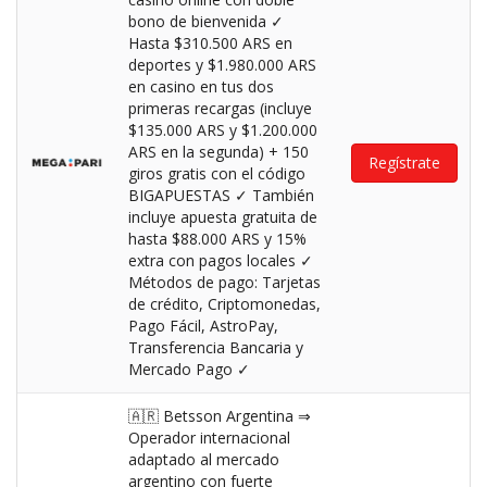
bono de bienvenida ✓
Hasta $310.500 ARS en
deportes y $1.980.000 ARS
en casino en tus dos
primeras recargas (incluye
$135.000 ARS y $1.200.000
ARS en la segunda) + 150
Regístrate
giros gratis con el código
BIGAPUESTAS ✓ También
incluye apuesta gratuita de
hasta $88.000 ARS y 15%
extra con pagos locales ✓
Métodos de pago: Tarjetas
de crédito, Criptomonedas,
Pago Fácil, AstroPay,
Transferencia Bancaria y
Mercado Pago ✓
🇦🇷 Betsson Argentina ⇒
Operador internacional
adaptado al mercado
argentino con fuerte