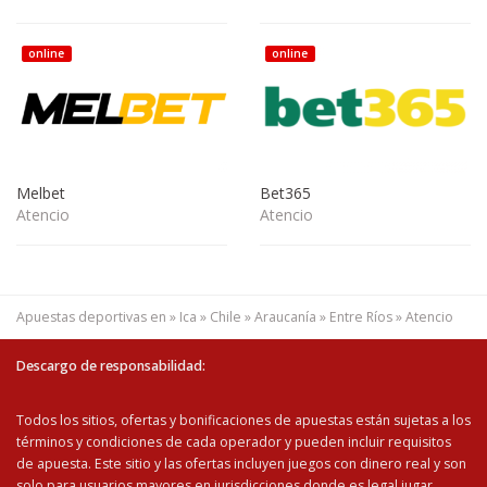
online
online
Melbet
Bet365
Atencio
Atencio
Apuestas deportivas en
»
Ica
»
Chile
»
Araucanía
»
Entre Ríos
»
Atencio
Descargo de responsabilidad:
Todos los sitios, ofertas y bonificaciones de apuestas están sujetas a los
términos y condiciones de cada operador y pueden incluir requisitos
de apuesta. Este sitio y las ofertas incluyen juegos con dinero real y son
solo para usuarios mayores en jurisdicciones donde es legal jugar.