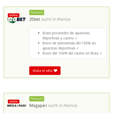
Premium
online
20bet
sucht in
Atencio
Buen proveedor de apuestas
deportivas y casino ✓
Bono de bienvenida del 100% en
apuestas deportivas ✓
Bono del 100% del casino en línea ✓
Visita el sitio
Premium
online
Megapari
sucht in
Atencio