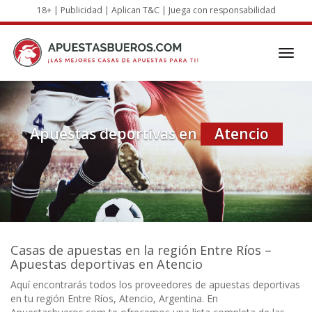
Skip
18+ | Publicidad | Aplican T&C | Juega con responsabilidad
to
main
content
Toggl
navig
Apuestas deportivas en
Atencio
Casas de apuestas en la región Entre Ríos –
Apuestas deportivas en Atencio
Aquí encontrarás todos los proveedores de apuestas deportivas
en tu región Entre Ríos, Atencio, Argentina. En