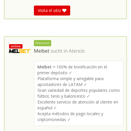
Visita el sitio
Premium
online
Melbet
sucht in
Atencio
Melbet >
100% de bonificación en el
primer depósito ✓
Plataforma simple y amigable para
apostadores de LATAM ✓
Gran variedad de deportes populares como
fútbol, tenis y baloncesto ✓
Excelente servicio de atención al cliente en
español ✓
Acepta métodos de pago locales y
criptomonedas ✓