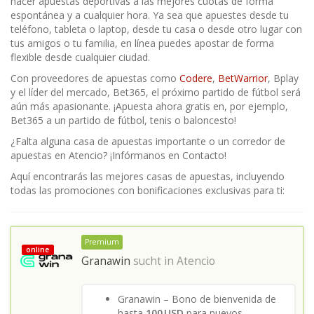
hacer apuestas deportivas a las mejores cuotas de forma
espontánea y a cualquier hora. Ya sea que apuestes desde tu
teléfono, tableta o laptop, desde tu casa o desde otro lugar con
tus amigos o tu familia, en línea puedes apostar de forma
flexible desde cualquier ciudad.
Con proveedores de apuestas como
Codere
,
BetWarrior
, Bplay
y el líder del mercado, Bet365, el próximo partido de fútbol será
aún más apasionante. ¡Apuesta ahora gratis en, por ejemplo,
Bet365 a un partido de fútbol, tenis o baloncesto!
¿Falta alguna casa de apuestas importante o un corredor de
apuestas en Atencio? ¡Infórmanos en Contacto!
Aquí encontrarás las mejores casas de apuestas, incluyendo
todas las promociones con bonificaciones exclusivas para ti:
Premium
online
Granawin
sucht in
Atencio
Granawin – Bono de bienvenida de
hasta
100 USD
para nuevos