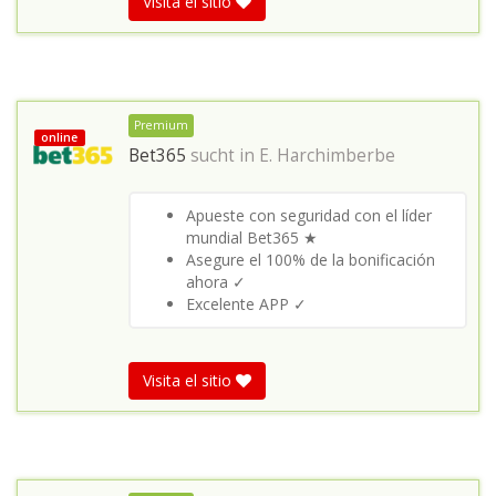
Visita el sitio
Premium
online
Bet365
sucht in
E. Harchimberbe
Apueste con seguridad con el líder
mundial Bet365 ★
Asegure el 100% de la bonificación
ahora ✓
Excelente APP ✓
Visita el sitio