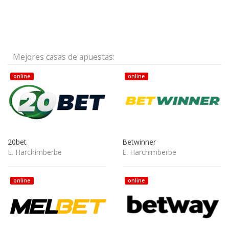
Mejores casas de apuestas:
online
online
20bet
Betwinner
E. Harchimberbe
E. Harchimberbe
online
online