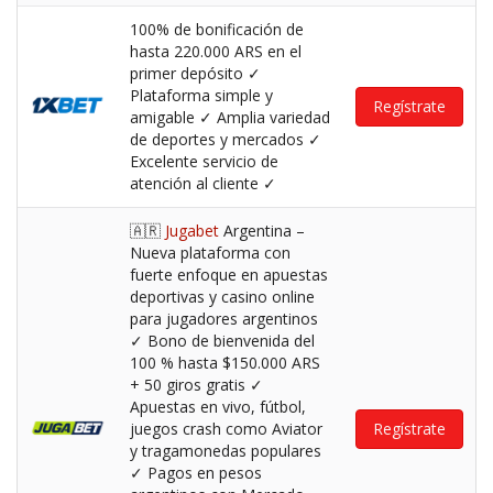
100% de bonificación de
hasta 220.000 ARS en el
primer depósito ✓
Plataforma simple y
Regístrate
amigable ✓ Amplia variedad
de deportes y mercados ✓
Excelente servicio de
atención al cliente ✓
🇦🇷
Jugabet
Argentina –
Nueva plataforma con
fuerte enfoque en apuestas
deportivas y casino online
para jugadores argentinos
✓ Bono de bienvenida del
100 % hasta $150.000 ARS
+ 50 giros gratis ✓
Apuestas en vivo, fútbol,
juegos crash como Aviator
Regístrate
y tragamonedas populares
✓ Pagos en pesos