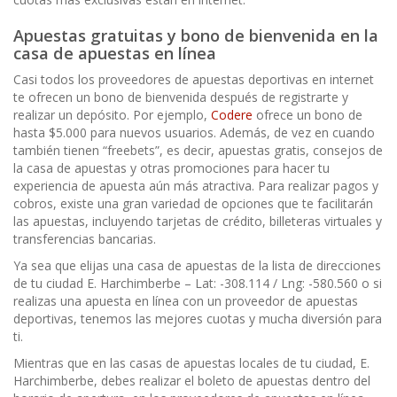
Apuestas gratuitas y bono de bienvenida en la
casa de apuestas en línea
Casi todos los proveedores de apuestas deportivas en internet
te ofrecen un bono de bienvenida después de registrarte y
realizar un depósito. Por ejemplo,
Codere
ofrece un bono de
hasta $5.000 para nuevos usuarios. Además, de vez en cuando
también tienen “freebets”, es decir, apuestas gratis, consejos de
la casa de apuestas y otras promociones para hacer tu
experiencia de apuesta aún más atractiva. Para realizar pagos y
cobros, existe una gran variedad de opciones que te facilitarán
las apuestas, incluyendo tarjetas de crédito, billeteras virtuales y
transferencias bancarias.
Ya sea que elijas una casa de apuestas de la lista de direcciones
de tu ciudad E. Harchimberbe – Lat: -308.114 / Lng: -580.560 o si
realizas una apuesta en línea con un proveedor de apuestas
deportivas, tenemos las mejores cuotas y mucha diversión para
ti.
Mientras que en las casas de apuestas locales de tu ciudad, E.
Harchimberbe, debes realizar el boleto de apuestas dentro del