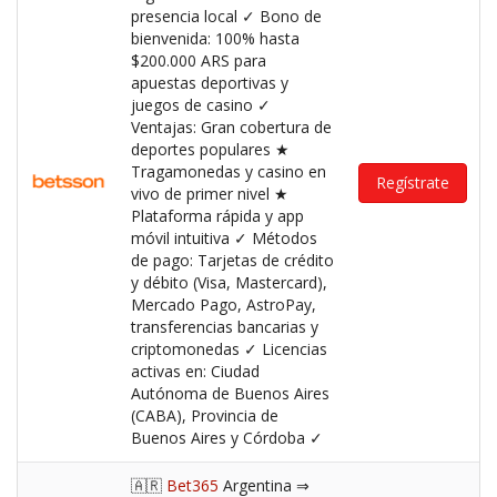
presencia local ✓ Bono de
bienvenida: 100% hasta
$200.000 ARS para
apuestas deportivas y
juegos de casino ✓
Ventajas: Gran cobertura de
deportes populares ★
Tragamonedas y casino en
Regístrate
vivo de primer nivel ★
Plataforma rápida y app
móvil intuitiva ✓ Métodos
de pago: Tarjetas de crédito
y débito (Visa, Mastercard),
Mercado Pago, AstroPay,
transferencias bancarias y
criptomonedas ✓ Licencias
activas en: Ciudad
Autónoma de Buenos Aires
(CABA), Provincia de
Buenos Aires y Córdoba ✓
🇦🇷
Bet365
Argentina ⇒