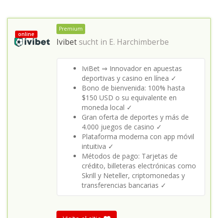
Premium
online
Ivibet
sucht in
E. Harchimberbe
IviBet ⇒ Innovador en apuestas
deportivas y casino en línea ✓
Bono de bienvenida: 100% hasta
$150 USD o su equivalente en
moneda local ✓
Gran oferta de deportes y más de
4.000 juegos de casino ✓
Plataforma moderna con app móvil
intuitiva ✓
Métodos de pago: Tarjetas de
crédito, billeteras electrónicas como
Skrill y Neteller, criptomonedas y
transferencias bancarias ✓