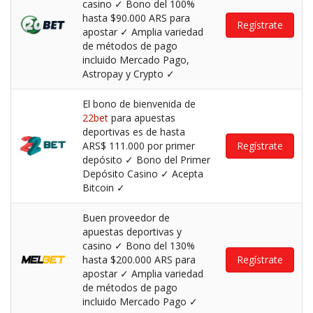
casino ✓ Bono del 100%
hasta $90.000 ARS para
Regístrate
apostar ✓ Amplia variedad
de métodos de pago
incluido Mercado Pago,
Astropay y Crypto ✓
El bono de bienvenida de
22bet
para apuestas
deportivas es de hasta
ARS$ 111.000 por primer
Regístrate
depósito ✓ Bono del Primer
Depósito Casino ✓ Acepta
Bitcoin ✓
Buen proveedor de
apuestas deportivas y
casino ✓ Bono del 130%
hasta $200.000 ARS para
Regístrate
apostar ✓ Amplia variedad
de métodos de pago
incluido Mercado Pago ✓