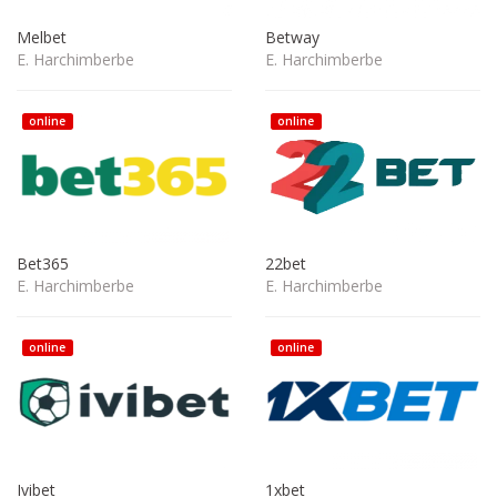
Melbet
Betway
E. Harchimberbe
E. Harchimberbe
online
online
Bet365
22bet
E. Harchimberbe
E. Harchimberbe
online
online
Ivibet
1xbet